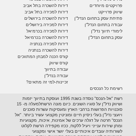
פרויקטים מיוחדים
דירות להשכרה בתל אביב
ש
יווק פרוייקט
דירות למכירה בתל אביב
פתיחת עסק בתחום הנדל"ן
דירות להשכרה בירושלים
עבודה בתחום הנדל"ן
דירות למכירה בירושלים
לימודי תיווך נדל"ן
דירות למכירה
בכרמיאל
עסק בתחום הנדל"ן
דירות להשכרה
בכרמיאל
דירות למכירה בנתניה
דירות להשכרה בנתניה
קורס הכנה למבחן המתווכים
קורס שיווק
עבודה בתיווך
עבודה בנדל"ן
זכיינות-למי זה מתאים?
רשימת כל הנכסים
רשת "אל-הנכס" נוסדה בשנת 1995 ועוסקת בתיווך יזמות
ושיווק נדל"ן על סוגיו השונים. כיום מונה הרשתלמעלה מ- 15
סוכנויות הפרושות ברחבי הארץ ומעסיקות עשרות סוכנים
ויועצי נדל"ן בעלי ניסיון חיים ומוניטין מקצועי עשיר ביותר. "אל
הנכס" חרטה על דגלה ערכים של אמינות, איכות, מקצועיות
ומתן שירות ענייני ויעיל ללקוח, ככזו מקפידה הרשת לקלוט
לשורותיה עובדים איכותיים בעלי יושר אישי ומקצועי