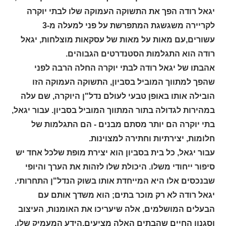
יגאל רודה הפך את התשוקה העמוקה שלו לבתי יוקרה
לקריירה משגשגת המתפרשת על פני למעלה מ-3
עשורים,עם מאות על מאות של עסקאות מוצלחות, יגאל
רודה הוא התגלמות הסטנדרטים הגבוהים.
אהבתו של יגאל רודה לבתי יוקרה החלה הרבה לפני
שהפך למתווך המוביל בסביון, התשוקה העמוקה הזו
הובילה אותו באופן טבעי לעולם נדל"ן היוקרה, שם עלה
במהירות לגדולה בתור המתווך המוביל בסביון. עבור יגאל,
בתי יוקרה הם יותר מסתם מבנים - הם התגלמות של
חלומות, יצירתיות וחתירה למצוינות.
עבור יגאל, כל בית בסביון הוא יצירת מופת שלכל אחד יש
סיפור ייחודי משלו. היכולת שלו לזהות את הערך והיופי
שבנכסים אלו היא המייחדת אותו בשוק הנדל"ן התחרותי.
יגאל רודה לא רק מוכר בתים; הוא משדך אותם עם
הבעלים המושלמים, אלה שיעריכו את האומנות, העיצוב
וסגנון החיים שהבתים האלה מציעים.הידע המעמיק שלו,