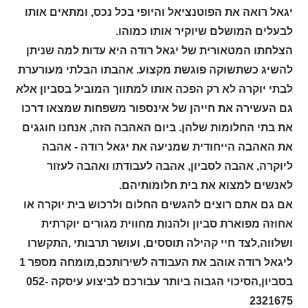
יגאל רואה את הפוטנציאל והיופי בכל נכס, ומתאים אותו
לבעלים המושלם שיוקיר אותו כמוהו.
הצלחתו המטאורית של יגאל רודה היא עדות למה שניתן
להשיג כשתשוקה פוגשת מקצוע. אהבתו הבלתי מעורערת
לבתי יוקרה לא רק הפכה אותו למתווך המוביל בסביון אלא
גם העשירה את חייהן של אינספור משפחות שמצאו דרכו
את בתי החלומות שלהן. ביום האהבה הזה, אנחנו חוגגים
את האהבה הייחודית שמניעה את יגאל רודה - אהבה
ליוקרה, אהבה לסביון, אהבה לעבודתו ואהבה לעזור
לאנשים למצוא את בית חלומותיהם.
אם גם אתם רוצים להגשים החלום ולרכוש בית יוקרה או
אחוזה מפוארת סביון ולהנות מחווית מגורים יוקרתית
ושלווה,לצד חיי קהילה תוססים, ועושר תרבותי ,התקשרו
ליגאל רודה אוהב את העבודה לשירותכם,מומחה מספר 1
בסביון,הסיכוי הגבוה ביותר עבורכם לביצוע עיסקה 052-
2321675