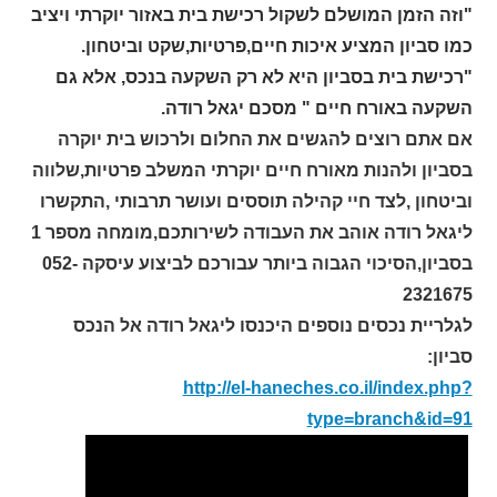
"וזה הזמן המושלם לשקול רכישת בית באזור יוקרתי ויציב
כמו סביון המציע איכות חיים,פרטיות,שקט וביטחון.
"רכישת בית בסביון היא לא רק השקעה בנכס, אלא גם
השקעה באורח חיים " מסכם יגאל רודה.
אם אתם רוצים להגשים את החלום ולרכוש בית יוקרה
בסביון ולהנות מאורח חיים יוקרתי המשלב פרטיות,שלווה
וביטחון ,לצד חיי קהילה תוססים ועושר תרבותי ,התקשרו
ליגאל רודה אוהב את העבודה לשירותכם,מומחה מספר 1
בסביון,הסיכוי הגבוה ביותר עבורכם לביצוע עיסקה 052-
2321675
לגלריית נכסים נוספים היכנסו ליגאל רודה אל הנכס
סביון:
http://el-haneches.co.il/index.php?
type=branch&id=91