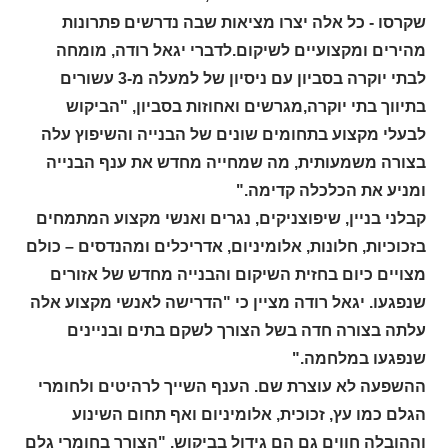
שקרסו - כל אלה יצרו מציאות שבה נדרשים פתרונות
מהירים ומקצועיים לשיקום.לדברי יגאל רודה, מומחה
לבתי יוקרה בסביון עם ניסיון של למעלה מ-3 עשורים
בתיווך בתי יוקרה,מגרשים ואחוזות בסביון, "הביקוש
לבעלי מקצוע בתחומים שונים של הבנייה והשיפוץ עלה
בצורה משמעותית, מה שמחייה מחדש את ענף הבנייה
ומניע את הכלכלה קדימה."
קבלני בניין, שיפוצניקים, נגרים ואנשי מקצוע המתמחים
בזכוכיות, חלונות, אלומיניום, אדריכלים ומהנדסים – כולם
מצויים כיום בחזית השיקום והבנייה מחדש של אזורים
שנפגעו. יגאל רודה מציין כי "הדרישה לאנשי מקצוע אלה
עלתה בצורה חדה בשל הצורך לשקם בתים ובניינים
שנפגעו במלחמה."
ההשפעה לא עוצרת שם. הענף השייך לרהיטים ולחומרי
הגלם כמו עץ, זכוכית, אלומיניום ואף תחום השינוע
וההובלה חווים גם הם גידול בביקוש. "הצורך בחומרי גלם