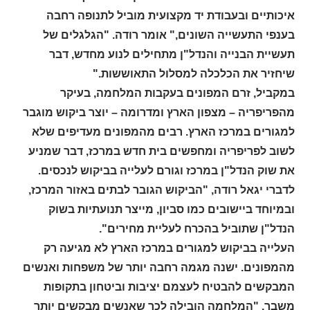
איכותיים ובעבודת יד מקצועית מוביל לתנופה רחבה
בענפי התעשייה השונים," אומר רודה. "הגלגלים של
תעשיית הבנייה והנדל"ן מתחילים לנוע מחדש, דבר
שיחזיר את הכלכלה למסלול התאוששות."
במקביל, זרם המפונים בעקבות המלחמה, בעיקר
מהפריפריה – מצפון הארץ ומדרומה – יוצר ביקוש מוגבר
למגורים במרכז הארץ. רבים מהמפונים מעדיפים שלא
לשוב לפריפריה ומחפשים בית חדש במרכז, דבר שמניע
את שוק הנדל"ן במרכז וגורם לעלייה בביקוש לנכסים.
לדברי יגאל רודה, "הביקוש הגובר לבתים באזור המרכז,
ובמיוחד ביישובים כמו סביון, מייצר תנועתיות בשוק
הנדל"ן שתוביל בהכרח לעליית מחירים".
העלייה בביקוש למגורים במרכז הארץ לא מגיעה רק
מהמפונים. ישנה מגמה רחבה יותר של משפחות ואנשים
המבקשים להבטיח לעצמם יציבות וביטחון בתקופות
משבר. "המלחמה הובילה לכך שאנשים מבקשים יותר