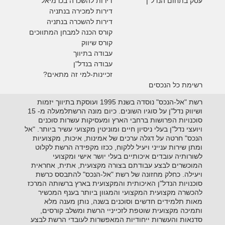
עסק בתחום הנדל"ן
דירות להשכרה
בכרמיאל
דירות למכירה בנתניה
דירות להשכרה בנתניה
קורס הכנה למבחן המתווכים
קורס שיווק
עבודה בתיווך
עבודה בנדל"ן
זכיינות-למי זה מתאים?
רשימת כל הנכסים
רשת "אל-הנכס" נוסדה בשנת 1995 ועוסקת בתיווך יזמות
ושיווק נדל"ן על סוגיו השונים. כיום מונה הרשתלמעלה מ- 15
סוכנויות הפרושות ברחבי הארץ ומעסיקות עשרות סוכנים
ויועצי נדל"ן בעלי ניסיון חיים ומוניטין מקצועי עשיר ביותר. "אל
הנכס" חרטה על דגלה ערכים של אמינות, איכות, מקצועיות
ומתן שירות ענייני ויעיל ללקוח, ככזו מקפידה הרשת לקלוט
לשורותיה עובדים איכותיים בעלי יושר אישי ומקצועי
המוכשרים לבצע עבודתם בצורה מקצועית, אתית, אחראית
ויעילה. כחלק מחזונה של רשת "אל-הנכס" להתבסס כרשת
סוכנויות הנדל"ן האיכותית והמקצועית בארץ ברשותה המרכז
להכשרה מקצועית המקצועי והמגוון ביותר בענף המכשיר
מאות תלמידים חדשים וסוכנים בשנה, נותן מענה מלא
ותמיכה מקצועית שוטפת לזכייניי הרשת ומשלב קורסים,
סדנאות והעשרות ייחודיות המאפשרות לעובדי הרשת לבצע