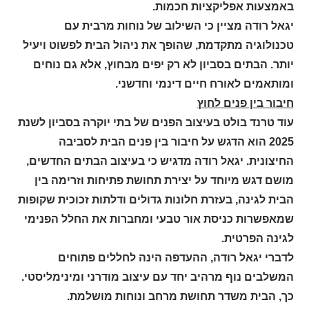
באמצעות אפליקציות חכמות
.
יגאל רודה מציין כי השילוב של נוחות מרבית עם
טכנולוגיה מתקדמת, שהופך את ניהול הבית לפשוט ויעיל
יותר. הבתים בסביון לא רק יפים מבחוץ, אלא גם נוחים
ומותאמים לאורח חיים דינמי וחדשני
.
חיבור בין פנים לחוץ
עוד טרנד בולט בעיצוב הפנים של בתי יוקרה בסביון לשנת
2025 הוא הדגש על חיבור בין פנים הבית לסביבה
החיצונית. יגאל רודה מדגיש כי בעיצוב הבתים החדשים,
מושם דגש מיוחד על יצירת תחושת פתיחות וזרימה בין
הבית לגינה, בעזרת חלונות גדולים ודלתות זכוכית שקופות
שמאפשרות כניסת אור טבעי ומחברות את החלל הפנימי
לגינה הפרטית
.
לדברי יגאל רודה, ההעדפה הינה לחללים פתוחים
המשלבים נוף מרהיב יחד עם עיצוב מודרני ומינימליסטי.
כך, הבית משדר תחושת מרחב ונוחות מושלמת
.