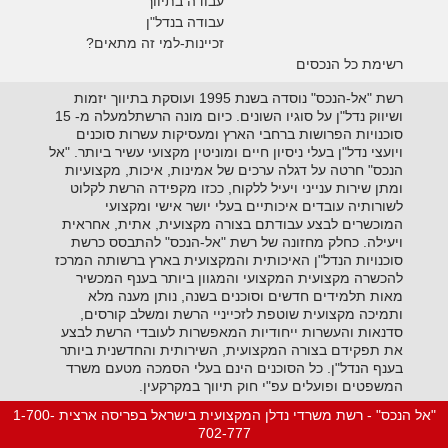
עבודה בתיווך
עבודה בנדל"ן
זכיינות-למי זה מתאים?
רשימת כל הנכסים
רשת "אל-הנכס" נוסדה בשנת 1995 ועוסקת בתיווך יזמות
ושיווק נדל"ן על סוגיו השונים. כיום מונה הרשתלמעלה מ- 15
סוכנויות הפרושות ברחבי הארץ ומעסיקות עשרות סוכנים
ויועצי נדל"ן בעלי ניסיון חיים ומוניטין מקצועי עשיר ביותר. "אל
הנכס" חרטה על דגלה ערכים של אמינות, איכות, מקצועיות
ומתן שירות ענייני ויעיל ללקוח, ככזו מקפידה הרשת לקלוט
לשורותיה עובדים איכותיים בעלי יושר אישי ומקצועי
המוכשרים לבצע עבודתם בצורה מקצועית, אתית, אחראית
ויעילה. כחלק מחזונה של רשת "אל-הנכס" להתבסס כרשת
סוכנויות הנדל"ן האיכותית והמקצועית בארץ ברשותה המרכז
להכשרה מקצועית המקצועי והמגוון ביותר בענף המכשיר
מאות תלמידים חדשים וסוכנים בשנה, נותן מענה מלא
ותמיכה מקצועית שוטפת לזכייניי הרשת ומשלב קורסים,
סדנאות והעשרות ייחודיות המאפשרות לעובדי הרשת לבצע
את תפקידם בצורה המקצועית, השירותית והחדשנית ביותר
בענף הנדל"ן. כל הסוכנים הינם בעלי הסמכה מטעם משרד
המשפטים ופועלים עפ"י חוק תיווך במקרקעין.
"אל הנכס" - רשת משרדי נדלן המקצועית בישראל בפריסה ארצית 1-700-
702-777