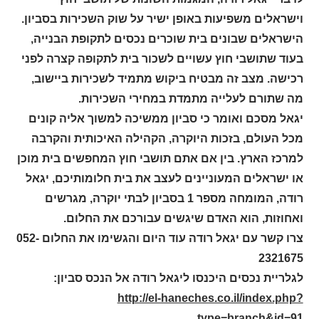
וישראלים משפיעות באופן ישיר על שוק השכירות בסביון.
הישראלים שבונים בית שוכרים נכסים לתקופת הבנייה,
בעוד שתושבי חוץ עשויים לשכור בית לתקופה קצרה לפני
רכישה. מצב זה מבטיח ביקוש מתמיד לשכירות ביישוב,
מה שתורם לעלייה מתמדת במחירי השכירות
.
יגאל מסכם ואומר כי סביון ממשיכה למשוך אליה קונים
מכל העולם, בזכות היוקרה, הקהילה האיכותית והקרבה
למרכז הארץ. בין אם אתם תושבי חוץ המחפשים בית מוכן
או ישראלים המעוניינים לעצב את בית חלומותיכם, יגאל
רודה, המומחה מספר 1 בסביון לבתי יוקרה, מגרשים
ואחוזות, הוא האדם שיגשים עבורכם את החלום
.
צרו קשר עם יגאל רודה עוד היום והגשימו את החלום 052-
2321675
לגלריית נכסים היכנסו ליגאל רודה אל הנכס סביון:
http://el-haneches.co.il/index.php?
type=branch&id=91