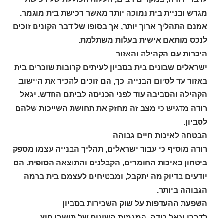
מגרש ובניית בית נמוכה יותר מאשר רכישת בית מוגמר.
אמנם התהליך ארוך יותר, אך בסופו של דבר הקונים זוכים
לנכס מותאם אישית בעלות משתלמת
.
היכרות עם הקהילה והאזור
ישראלים שבונים בית בסביון לעיתים קרובות שוכרים בית
באזור עד לסיום הבנייה. כך, הם זוכים להכיר את היישוב,
הקהילה והסביבה עוד לפני הכניסה לביתם החדש. יגאל
רודה מדגיש כי מצב זה מחזק את תחושת השייכות שלהם
לסביון
.
הבטחה לאיכות חיים גבוהה
רודה מוסיף כי עבור ישראלים, תהליך הבנייה עצמו מספק
ביטחון באיכות החומרים, הקבלנים והתוצאה הסופית. הם
יודעים בדיוק מה יתקבל, ומבטיחים לעצמם בית ברמה
הגבוהה ביותר
.
השפעת ההעדפות על שוק השכירות בסביון
לדברי יגאל רודה, המגמות השונות של תושבי חוץ