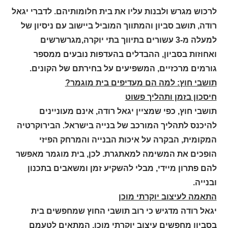
לרכוש מגרש ולבנות עליו את בית חלומותיהם. לדברי יגאל
רודה, תושב סביון והמתווך המוביל ביישוב עם ניסיון של
למעלה מ-3 עשורים בתיווך בתי יוקרה,מגרשרשים
ואחוזות בסביון, ההבדלים בהעדפות נובעים ממספר
גורמים מרכזיים, המשפיעים על בחירתם של הקונים
.
תושבי חוץ: למה הם מעדיפים בית מוגמר
?
חיסכון בזמן ותהליך פשוט
תושבי חוץ, כפי שמציין יגאל רודה, אינם מעוניינים
להיכנס לתהליך המורכב של בנייה בישראל. הבירוקרטיה
המקומית, הבקרה על איכות הבנייה והמרחק הפיזי
הופכים את המשימה למאתגרת. לכן, בית מוגמר מאפשר
להם פתרון מיידי, מבלי להשקיע זמן ומשאבים בתכנון
ובנייה
.
התאמה לעיצוב יוקרתי מוכן
יגאל רודה מדגיש כי רוב תושבי החוץ שמחפשים בית
בסביון מחפשים עיצוב יוקרתי מוכן, המתאים לטעמם