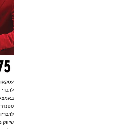
עסקאות
לדברי י
באמצעי
סטנדרט
לדבריו,
שיווק 