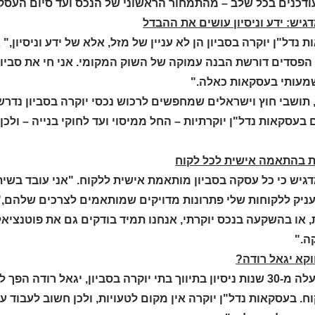
ודכנים בכל שלב – מהתמחור הראשוני של הנכס ועד סיום העסק
גיש: ידע וניסיון עושים את ההבדל
 נדל"ן יוקרה בסביון הן לא עניין של מזל, אלא של ידע וניסיון," 
הפסדים דורשת הבנה עמוקה של השוק המקומי. אני חי את סביון כ
מעותי בעסקאות כאלה."
, תושבי חוץ וישראלים שמחפשים לרכוש נכסי יוקרה בסביון נדר
 בעסקאות נדל"ן יוקרתיות – החל ממיסוי ועד לחוקי בנייה – ו
 בהתאמה אישית לכל לקוח
דגיש כי כל עסקה בסביון מותאמת אישית ללקוח. "אני עובד בשי
עניק ללקוחות שלי פתרונות מדויקים שמותאמים לצרכים שלהם,
, או בהשקעה בנכס יוקרתי, אנחנו תמיד בודקים גם את פוטנצי
."
וקא יגאל רודה?
עם למעלה מ-30 שנות ניסיון בתיווך בתי יוקרה בסביון, יגאל ר
ח. בעסקאות נדל"ן יוקרה אין מקום לטעויות, ולכן חשוב לעבוד