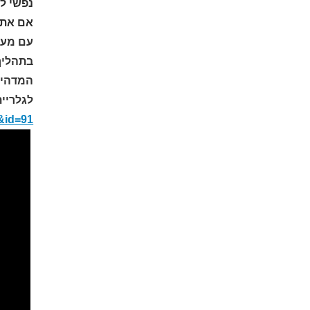
נפשי ל
אם אתם
עם מעל
בתהליך
המדהים ל
לגלריית
h&id=91