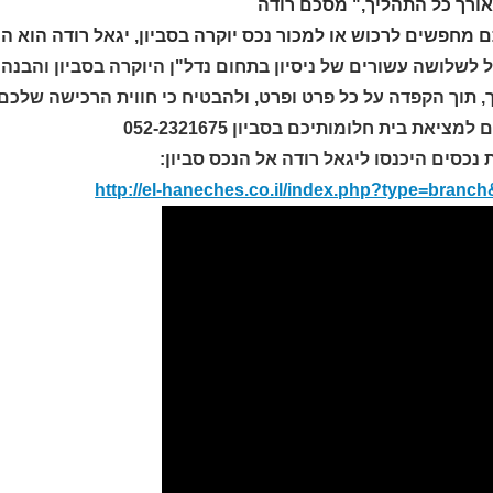
אורך כל התהליך," מסכם רודה
 מחפשים לרכוש או למכור נכס יוקרה בסביון, יגאל רודה הוא ה
 לשלושה עשורים של ניסיון בתחום נדל"ן היוקרה בסביון והבנה
, תוך הקפדה על כל פרט ופרט, ולהבטיח כי חווית הרכישה שלכ
מציאת בית חלומותיכם בסביון 052-2321675
 נכסים היכנסו ליגאל רודה אל הנכס סביון:
http://el-haneches.co.il/index.php?type=branc