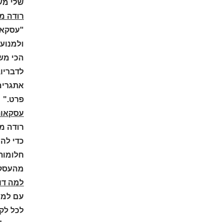
שלי מע
רודה מד
"עסקאות
ולמנוע 
הכי מש
לדבריו
אתגרים
פרט."
עסקאות
רודה מ
כדי לה
חלומות
מהעסקה
למה דו
לכל לקו