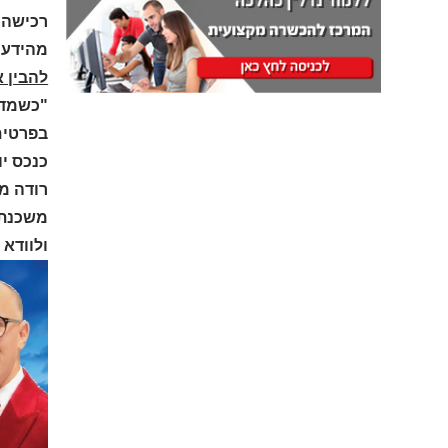
מהידע 
להבין א
"כשמדוב
בפרטים 
כנכס יו
רודה מד
משכנתאו
ולוודא 