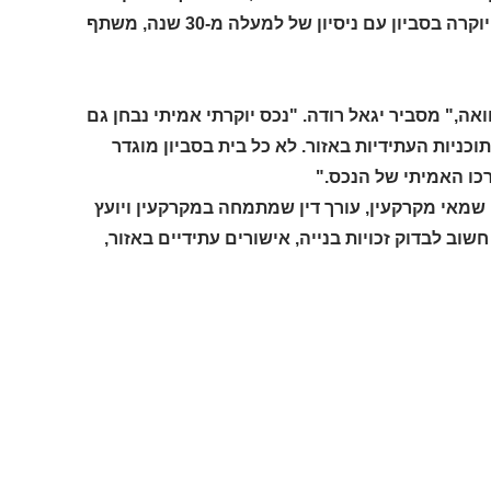
רכישה או מכירה? יגאל רודה, תושב סביון ומומחה מספר 1 בתיווך נכסי יוקרה בסביון עם ניסיון של למעלה מ-30 שנה, משתף
ה," מסביר יגאל רודה. "נכס יוקרתי אמיתי נבחן גם
כניות העתידיות באזור. לא כל בית בסביון מוגדר
כו האמיתי של הנכס."
 שמאי מקרקעין, עורך דין שמתמחה במקרקעין ויועץ
שוב לבדוק זכויות בנייה, אישורים עתידיים באזור,