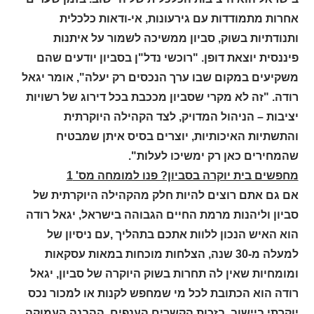
אחרות מתמודדות עם גירעונות, אי-ודאות כלכלית
ותנודתיות בשוק, סביון ממשיכה לשמור על איתנות
פיננסית יוצאת דופן. "רוכשי נדל"ן בסביון יודעים שהם
משקיעים במקום שבו ערך הנכסים רק יעלה", אומר יגאל
רודה. "זה לא מקרי שסביון מככבת בכל דירוג של רשויות
יציבות – הניהול המדויק, לצד הקהילה היוקרתית
והתשתיות האיכותיות, יוצרים בסיס איתן שמבטיח
שהמחירים כאן רק ימשיכו לעלות".
מחפשים בית יוקרה בסביון? פנו למומחה מס' 1
אם גם אתם רוצים להיות חלק מהקהילה היוקרתית של
סביון וליהנות מרמת החיים הגבוהה בישראל, יגאל רודה
הוא האיש הנכון ללוות אתכם בתהליך ,עם ניסיון של
למעלה מ-30 שנה, הצלחות מוכחות במאות עסקאות
ומומחיות שאין לה תחרות בשוק היוקרה של סביון, יגאל
רודה הוא הכתובת לכל מי שמחפש לקנות או למכור נכס
יוקרתי ביישוב. בזכות הקשרים הענפים, ההבנה העמוקה