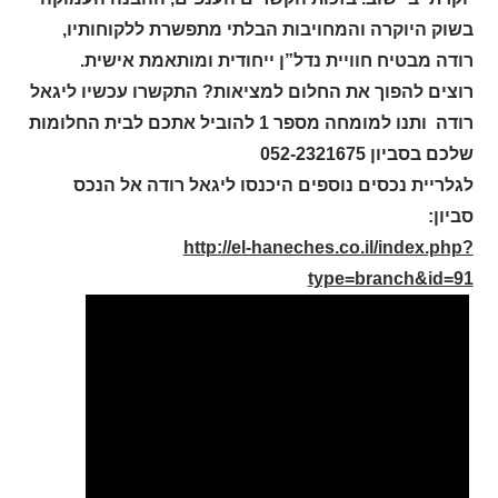
בשוק היוקרה והמחויבות הבלתי מתפשרת ללקוחותיו,
רודה מבטיח חוויית נדל”ן ייחודית ומותאמת אישית.
רוצים להפוך את החלום למציאות? התקשרו עכשיו ליגאל
רודה ותנו למומחה מספר 1 להוביל אתכם לבית החלומות
שלכם בסביון 052-2321675
לגלריית נכסים נוספים היכנסו ליגאל רודה אל הנכס
סביון:
http://el-haneches.co.il/index.php?
type=branch&id=91