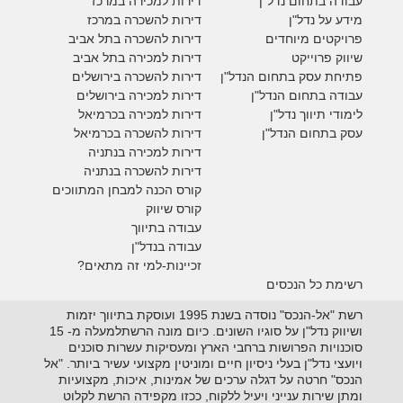
עבודה בתחום נדל"ן
דירות למכירה במרכז
מידע על נדל"ן
דירות להשכרה במרכז
פרויקטים מיוחדים
דירות להשכרה בתל אביב
ש
יווק פרוייקט
דירות למכירה בתל אביב
פתיחת עסק בתחום הנדל"ן
דירות להשכרה בירושלים
עבודה בתחום הנדל"ן
דירות למכירה בירושלים
לימודי תיווך נדל"ן
דירות למכירה
בכרמיאל
עסק בתחום הנדל"ן
דירות להשכרה
בכרמיאל
דירות למכירה בנתניה
דירות להשכרה בנתניה
קורס הכנה למבחן המתווכים
קורס שיווק
עבודה בתיווך
עבודה בנדל"ן
זכיינות-למי זה מתאים?
רשימת כל הנכסים
רשת "אל-הנכס" נוסדה בשנת 1995 ועוסקת בתיווך יזמות
ושיווק נדל"ן על סוגיו השונים. כיום מונה הרשתלמעלה מ- 15
סוכנויות הפרושות ברחבי הארץ ומעסיקות עשרות סוכנים
ויועצי נדל"ן בעלי ניסיון חיים ומוניטין מקצועי עשיר ביותר. "אל
הנכס" חרטה על דגלה ערכים של אמינות, איכות, מקצועיות
ומתן שירות ענייני ויעיל ללקוח, ככזו מקפידה הרשת לקלוט