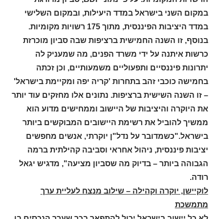
במקום השני בישראל במדד היעילות, ובמקום השלישי
במדד היציבות הפיננסית, מתוך 175 רשויות מקומיות.
בנוסף, זו השנה החמישית ברציפות שבה סביון מוכרזת
כרשות איתנה על ידי משרד הפנים, מה שמעניק לה
יתרונות פיננסיים ותפעוליים משמעותיים, וכן זכתה
בחמישה כוכבי זהב בתחרות 'קריה יפה ומקיימת בישראל'
– זו השנה השישית ברציפות. נתונים אלו מחזקים עוד יותר
את היוקרה והיציבות של היישוב וממחישים מדוע הוא
ממשיך להוביל את רשימת היישובים המבוקשים ביותר
בישראל."כשמדובר על נדל"ן יוקרתי, אנשים מחפשים
יציבות פיננסית, ניהול אחראי וסביבה קהילתית ברמה
הגבוהה ביותר – בדיוק מה שסביון מציעה", מדגיש יגאל
רודה.
לוקיישן, יוקרה וקהילה – שילוב מנצח לעליית ערך
מתמשכת
לא כל יישוב בישראל יכול להתפאר בכך שערך הנכסים בו