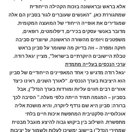
אלא בראש ובראשונה בזכות הקהילה הייחודית
שמתגוררת כאן. "האנשים שעוברים לגור בסביון הם אלה
שמגדירים את אופייה הייחודי של המועצה המקומית.
מדובר באנשי עסקים בכירים, דיפלומטים, רופאים,
משפטנים ויזמים מהשורה הראשונה, שיוצרים סביבה
חזקה ומפרה – וזה בדיוק מה ששומר על סביון בראש
טבלת היישובים היוקרתיים בישראל", מציין יגאל רודה.
ערכי הנכסים בעלייה מתמדת
יגאל רודה מדגיש כי אחד המאפיינים הייחודיים של סביון
הוא היציבות בערך הנכסים. “לאורך השנים, ראינו כיצד
אזורים רבים חווים עליות ומורדות בערך הנדל”ן, אבל
בסביון – המגמה תמיד הייתה כלפי מעלה.” הסיבה לכך
ברורה: סביון היא שם נרדף ליוקרה, והיא מושכת אליה
אוכלוסייה סלקטיבית המחפשת איכות חיים בלתי
מתפשרת. השילוב בין ביקוש גבוה להיצע מוגבל מבטיח
שמחירי הנדל”ן ביישוב ימשיכו לעלות ולשמור על יציבות