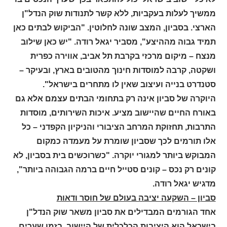
ממשיך לעלות בעקביות, ללא קשר לתנודות שוק הנדל"ן
הארצי. בסביון, המצב שונה לחלוטין. "הביקוש לבתים כאן
תמיד גבוה מההיצע", מסביר יגאל רודה. "יש כאן שילוב
מנצח – מיקום מרכזי בקרבת תל אביב, אווירה כפרית
ושקטה, קרבה למוסדות חינוך מהטובים בארץ, ובעיקר –
סטנדרט בנייה ועיצוב שאין לו מתחרים בישראל".
היוקרה של סביון אינה רק בתחומי הבתים עצמם אלא גם
באורח החיים שהיישוב מציע. איכות השירותים, מוסדות
התרבות, תחזוקת המרחב הציבורי והניקיון הקפדני – כל
אלו תורמים לכך שסביון שומרת על מעמדה כמקום
המבוקש ביותר למגורי יוקרה. "כשרוכשים בית בסביון, לא
קונים רק נכס – קונים סטייל חיים ברמה הגבוהה ביותר",
מדגיש יגאל רודה.
סביון – השקעה יציבה בעולם של חוסר ודאות
אחד הגורמים המבדילים את סביון משאר שוק הנדל"ן
בישראל הוא היציבות הכלכלית של היישוב. בזמן שערים