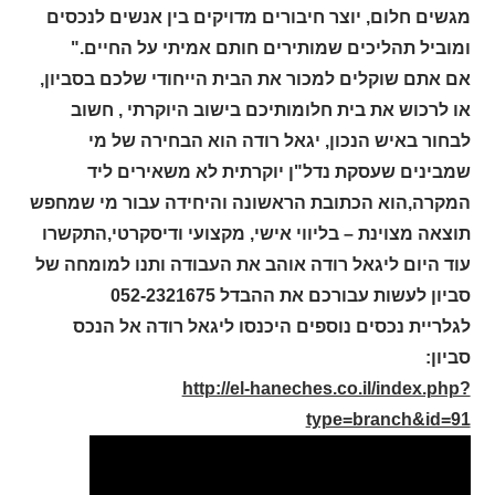
מגשים חלום, יוצר חיבורים מדויקים בין אנשים לנכסים
ומוביל תהליכים שמותירים חותם אמיתי על החיים."
אם אתם שוקלים למכור את הבית הייחודי שלכם בסביון,
או לרכוש את בית חלומותיכם בישוב היוקרתי , חשוב
לבחור באיש הנכון, יגאל רודה הוא הבחירה של מי
שמבינים שעסקת נדל"ן יוקרתית לא משאירים ליד
המקרה,הוא הכתובת הראשונה והיחידה עבור מי שמחפש
תוצאה מצוינת – בליווי אישי, מקצועי ודיסקרטי,התקשרו
עוד היום ליגאל רודה אוהב את העבודה ותנו למומחה של
סביון לעשות עבורכם את ההבדל 052-2321675
לגלריית נכסים נוספים היכנסו ליגאל רודה אל הנכס
סביון:
http://el-haneches.co.il/index.php?
type=branch&id=91