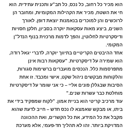
הוא מכיר כל רחוב, כל נכס, כל תב"ע ותכנית עתידית. הוא
חי את השטח, מכיר את הקהילות המקומיות, ומחובר הן
לרוכשים והן למוכרים בנאמנות יוצאת דופן. לאורך
השנים, ביצע מאות עסקאות יוקרה בסביון, חלקן חסויות
ודיסקרטיות לחלוטין, והפך לדמות מרכזית בנוף הנדל"ן
המקומי.
אחד ההיבטים הקריטיים בתיווך יוקרה, לדברי יגאל רודה,
הוא שמירה על דיסקרטיות. "עסקאות רבות אינן
מתפרסמות כלל. הנכסים מועברים ברשימות סגורות,
והלקוחות מבקשים ניהול שקט, אישי ומכבד. זו אחת
הסיבות שבגללן פונים אליי – כי אני שומר על דיסקרטיות
מוחלטת כבר עשרות שנים."
עוד מרכיב קריטי הוא בניית אמון. "לקוח שמפקיד בידי את
ביתו, או מבקש שאמצא לו נכס חדש – חייב לדעת שהוא
מקבל את כל המידע, את כל הקשרים, ואת ההכוונה
המדויקת ביותר. זהו לא תהליך חד-פעמי, אלא מערכת