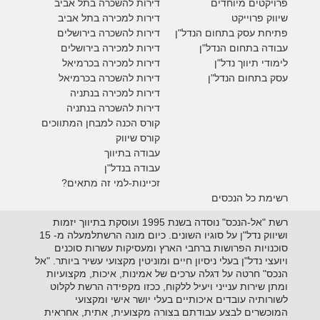
פרויקטים מיוחדים
דירות להשכרה בתל אביב
ש
יווק פרוייקט
דירות למכירה בתל אביב
פתיחת עסק בתחום הנדל"ן
דירות להשכרה בירושלים
עבודה בתחום הנדל"ן
דירות למכירה בירושלים
לימודי תיווך נדל"ן
דירות למכירה
בכרמיאל
עסק בתחום הנדל"ן
דירות להשכרה
בכרמיאל
דירות למכירה בנתניה
דירות להשכרה בנתניה
קורס הכנה למבחן המתווכים
קורס שיווק
עבודה בתיווך
עבודה בנדל"ן
זכיינות-למי זה מתאים?
רשימת כל הנכסים
רשת "אל-הנכס" נוסדה בשנת 1995 ועוסקת בתיווך יזמות
ושיווק נדל"ן על סוגיו השונים. כיום מונה הרשתלמעלה מ- 15
סוכנויות הפרושות ברחבי הארץ ומעסיקות עשרות סוכנים
ויועצי נדל"ן בעלי ניסיון חיים ומוניטין מקצועי עשיר ביותר. "אל
הנכס" חרטה על דגלה ערכים של אמינות, איכות, מקצועיות
ומתן שירות ענייני ויעיל ללקוח, ככזו מקפידה הרשת לקלוט
לשורותיה עובדים איכותיים בעלי יושר אישי ומקצועי
המוכשרים לבצע עבודתם בצורה מקצועית, אתית, אחראית