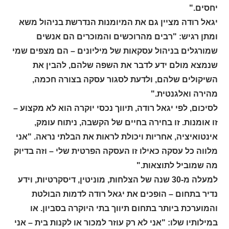
יחסים."
יגאל רודה מציין גם את המיומנות הנדרשת בניהול משא
ומתן רגיש: "רבים מהרוכשים והמוכרים הם אנשים
שמורגלים בניהול עסקאות של מיליונים – הם מצפים שמי
שנמצא מולם ידע לדבר את השפה שלהם, להבין את
השיקולים שלהם, ולדעת לסגור עסקה בצורה חכמה,
מהירה ואלגנטית."
לסיכום, לפי יגאל רודה, תיווך נכסי יוקרה הוא לא מקצוע –
זו אומנות. זו בחירה בחיים של הקשבה, ניתוח עומק,
אינטואיציה, אחריות ויכולת לראות את הבלתי נראה. "אני
מלווה כל עסקה כאילו זו העסקה הפרטית שלי – וזה בדיוק
מה שמוביל לתוצאות."
למעלה מ-30 שנה של הצלחות, מוניטין, דיסקרטיות, וידע
נדיר בתחום – הופכים את יגאל רודה לדמות הבולטת
והמוערכת ביותר בתחום תיווך בתי היוקרה בסביון. או
במילותיו שלו: "אני לא רק עוזר למכור או לקנות בית – אני