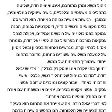
ניהול משא ומתן מתוחכם, אינטואיציה חדה, שליטה
בתהליכים משפטיים וכלכליים, גישה שיווקית בינלאומית,
וכמובן – רגישות אנושית גבוהה במיוחד. הוא דורש סט
כלים מקצועיים ורגשיים נדיר, דיסקרטיות גבוהה, הבנה
עמוקה בפסיכולוגיה של רוכשים אמידים, ויכולת לנהל
עסקאות מורכבות בפרופיל גבוה. לפי יגאל רודה, מומחה
מס' 1 לבתי יוקרה, מגרשים ואחוזות בסביון ובעל ניסיון
של למעלה משלושה עשורים בתחום, מדובר בתחום
ייחודי שמצריך התמחות של ממש.
"תיווך בתי יוקרה אינו עוסק רק בנדל"ן," מדגיש יגאל
רודה. "מדובר בניהול של תהליך רגשי, כלכלי, אישי
ותרבותי כאחד – עבור קונים ומוכרים שרובם אנשי
עסקים, אנשי מקצוע בכירים, יזמים או משפחות עם אורח
חיים מהודק וציפיות ברמה אחרת."
לפי דברי יגאל רודה, מה שמייחד את התחום הוא בעיקר
רמת הציפייה של הלקוחות: הם מחפשים שירות ברמה