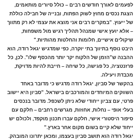
לפעמים לאורך חודשים רבים – כולל סיורים מותאמים,
הצגת נכסים מחוץ לשוק הפתוח, ובנייה של חבילה כוללת
של ייעוץ. "במקרים רבים אני מוצא את עצמי לא רק מתווך
– אלא יועץ אישי שמנהל תהליך רגיש מול משפחות,
שיקולים אישיים, חלומות והחלטות מהותיות."
היבט נוסף בתיווך בתי יוקרה, כפי שמדגיש יגאל רודה, הוא
ההבנה ש"הזמן של הלקוח יקר יותר מהכסף שלו". לכן, כל
פרזנטציה, כל פגישה, כל שיחה – חייבת להיות מדויקת,
מכבדת ויעילה.
בהקשר של סביון, יגאל רודה מדגיש כי מדובר באחד
השווקים המיוחדים והמורכבים בישראל. "סביון היא יישוב
פרטי, עם צביון ייחודי שלא ניתן לשכפל. מדובר בנכסים
בעלי אופי – נחלות, אחוזות, מגרשים רחבים – חלקם עם
סיפור היסטורי אישי, חלקם עברו תכנון מוקפד, ולכולם יש
ייחוד שלא קיים בשום מקום אחר בארץ."
יגאל רודה הוא תושב סביון בעצמו, ומכאן יתרונו המובהק.