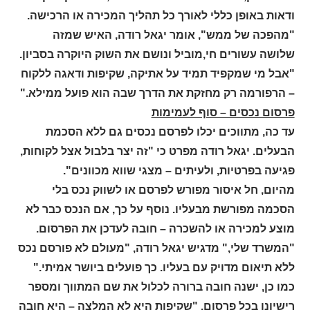
ודאות באופן כללי לאורך כל תהליך המכירה או הרכישה.
"מהפכה של ממש", אומר יגאל רודה, האיש שמזה
שלושה עשורים חי,מוביל ונושם את השוק היוקרה בסביון.
"אבל מי שמקפיד תמיד על אתיקה, שקיפות ודאגה ללקוח
– הרפורמה רק מחזקת את הדרך שבה הוא פועל ממילא."
פרסום נכסים – סוף לעמימות
עד כה, מתווכים יכלו לפרסם נכסים גם ללא הסכמת
הבעלים. יגאל רודה מפרט כי "זה יצר בלבול אצל לקוחות,
פגיעה בפרטיות, ולעיתים – מצגי שווא מכוונים".
מהיום, חל איסור מפורש לפרסם או לשווק נכס בלי
הסכמה מפורשת מבעליו. נוסף על כך, אם הנכס כבר לא
מוצע למכירה או להשכרה – חובה לעדכן את הפרסום.
"המשרד שלי," מדגיש יגאל רודה, "מעולם לא פורסם נכס
ללא תיאום מדויק עם בעליו. כך פועלים ביושר אמיתי."
כמו כן, ישנה חובה ברורה לכלול את שם המתווך ומספר
רישיונו בכל פרסום. "שקיפות היא לא המלצה – היא חובה