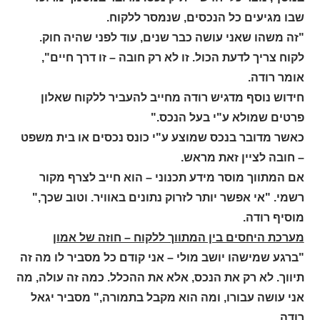
שבו מגיעים כל הנכסים, שנמסר ללקוח.
"זה משהו שאני עושה כבר שנים, עוד לפני שהיה חוק.
לקוח צריך לדעת הכול. זו לא רק חובה – זו דרך חיים",
אומר רודה.
חידוש נוסף מדגיש רודה מחייב להעביר ללקוח שאלון
פרטים שמולא ע"י בעל הנכס."
כאשר מדובר בנכס שמוצע ע"י כונס נכסים או בית משפט
– חובה לציין זאת מראש.
אם המתווך מוסר מידע תכנוני – הוא חייב לצרף מקור
רשמי. "אי אפשר יותר לזרוק נתונים באוויר. וטוב שכך,"
מוסיף רודה.
מערכת היחסים בין המתווך ללקוח – חוזה של אמון
"ברגע שמישהו יושב מולי – אני קודם כל מסביר לו מה זה
תיווך. לא רק את הנכס, אלא את ההכלל. כמה זה עולה, מה
אני עושה עבורו, ומה הוא מקבל בתמורה," מסביר יגאל
רודה.