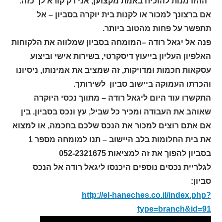
"ההזדמנות להוכיח באמת מקצוען, אני רק קורא לך כזה."
אם ברצונך למכור או לקנות בית יוקרה בסביון – אל
תתפשר על פחות מהטוב ביותר.
פנה אל יגאל רודה –המומחה בסביון שמלווה את הלקוחות
האלפיון העליון בייעוץ דיסקרטי, בשירות אישי וביצוע
עסקאות חכמות ומדויקות, זה שמציב את אמינותו, ניסיונו
והכרתו העמוקה ביישוב סביון לשירותך.
התקשרו עוד היום ליגאל רודה – מתווך נכסי היוקרה
שאוהב את העבודה ומכיר כל שביל, עץ ונכס בסביון. בין
אם אתם רוצים למכור את הנכס שלכם בחכמה, או למצוא
את בית החלומות בלב היישוב – תנו למומחה מספר 1
בסביון להפוך את זה למציאות 052-2321675
לגלריית נכסים נוספים היכנסו ליגאל רודה אל הנכס
סביון:
http://el-haneches.co.il/index.php?
type=branch&id=91