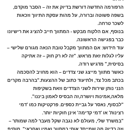
הרפורמה החדשה דורשת בדיוק את זה – הסבר מוקדם,
בשפה פשוטה וברורה, על מהות עסקת התיווך וזכאות
לשכר טרחה.
בנוסף, אם הלקוח מבקש - המתווך חייב להציג את רישיונו
כבר בפגישה הראשונה.
עוד חידוש: אם המתווך מקבל טובת הנאה מגורם שלישי –
עליו לגלות זאת מראש. "זה לא רק חוק – זה אתיקה
בסיסית," מדגיש רודה.
כאשר מתווך מייצג שני צדדים – הוא מחויב להסכמה
בכתב מכל צד, ולתיעוד כתוב של ההצעות."בהרבה מקרים
הנני נותן שירות לשני הצדדים וזאת בשקיפות
מלאה,אמינות ויושרה,זה הבסיס לאמון ביננו".
"לבסוף, נאסר על גביית כספים. פרקטיקות כמו 'דמי
רצינות' או 'דמי קדימה' אינן חוקיות יותר.
"במשרד שלי, מעולם לא נגבה שקל מעבר למה שמותר –
וזה בדיוק מה שמייחד אותי כמתווך ואמין ואחראי", מוסיף