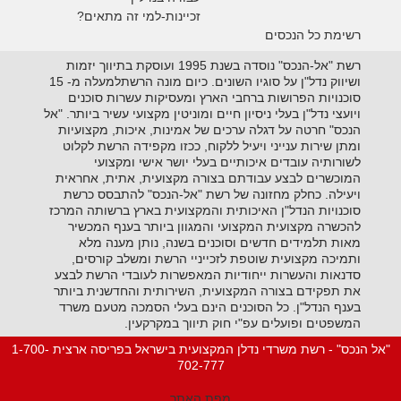
זכיינות-למי זה מתאים?
רשימת כל הנכסים
רשת "אל-הנכס" נוסדה בשנת 1995 ועוסקת בתיווך יזמות
ושיווק נדל"ן על סוגיו השונים. כיום מונה הרשתלמעלה מ- 15
סוכנויות הפרושות ברחבי הארץ ומעסיקות עשרות סוכנים
ויועצי נדל"ן בעלי ניסיון חיים ומוניטין מקצועי עשיר ביותר. "אל
הנכס" חרטה על דגלה ערכים של אמינות, איכות, מקצועיות
ומתן שירות ענייני ויעיל ללקוח, ככזו מקפידה הרשת לקלוט
לשורותיה עובדים איכותיים בעלי יושר אישי ומקצועי
המוכשרים לבצע עבודתם בצורה מקצועית, אתית, אחראית
ויעילה. כחלק מחזונה של רשת "אל-הנכס" להתבסס כרשת
סוכנויות הנדל"ן האיכותית והמקצועית בארץ ברשותה המרכז
להכשרה מקצועית המקצועי והמגוון ביותר בענף המכשיר
מאות תלמידים חדשים וסוכנים בשנה, נותן מענה מלא
ותמיכה מקצועית שוטפת לזכייניי הרשת ומשלב קורסים,
סדנאות והעשרות ייחודיות המאפשרות לעובדי הרשת לבצע
את תפקידם בצורה המקצועית, השירותית והחדשנית ביותר
בענף הנדל"ן. כל הסוכנים הינם בעלי הסמכה מטעם משרד
המשפטים ופועלים עפ"י חוק תיווך במקרקעין.
"אל הנכס" - רשת משרדי נדלן המקצועית בישראל בפריסה ארצית 1-700-
702-777
מפת האתר