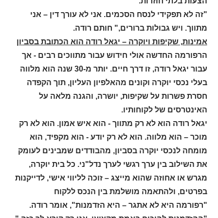
הצעות בלתי חוזרות.
"זה לא תפקידי לנסח הסכמים. אני לא עורך דין – אני
מתווך. ויש גבולות ברורים," חותם רודה.
אמינות, שקיפות ויוקרה – יגאל רודה הוא הכתובת בסביון
הרפורמה החדשה אולי חידוש עבור מתווכים רבים - אך
עבור יגאל רודה, זו דרך חיים. יותר מ-30 שנה הוא מלווה
בעלי נכסי יוקרה וקונים מהאלפיון העליון, תוך הקפדה
חסרת פשרות על שקיפות, יושרה, והגנה מלאה על
האינטרסים של לקוחותיו.
יגאל רודה הוא לא רק מתווך - הוא איש אמון. הוא לא רק
מוכר – הוא מלווה. הוא לא רק יודע - הוא מקפיד, הוא
מומחה לנכסי יוקרה בסביון, מהבודדים שמבינים לעומק
את השילוב בין ערך רגשי לערך נדל"ני. כל בית יוקרה,
מגרש או אחוזה שהוא מייצג – זוכה לליווי אישי, לדייקנות
בפרטים, ולהתאמה מושלמת בין הנכס ללקוח
"רפורמה היא לא אתגר – היא הזדמנות", אומר רודה.