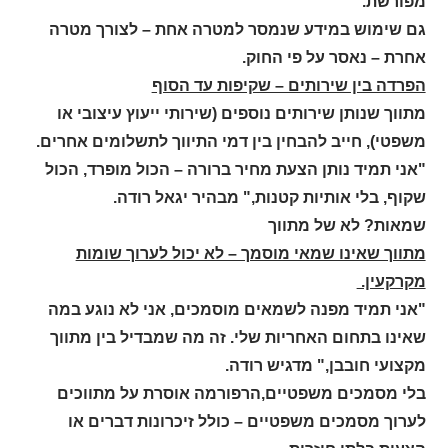
מפורשת.
גם שימוש במידע שנמסר למטרה אחת – לצורך מטרה
אחרת – נאסר על פי החוק.
הפרדה בין שירותים – שקיפות עד הסוף
מתווך שנותן שירותים נוספים (שירותי ייעוץ עיצובי או
משפטי), חייב להבחין בין דמי התיווך לתשלומים אחרים.
"אני תמיד נותן הצעת מחיר ברורה – הכול מופרד, הכול
שקוף, בלי אותיות קטנות," מבהיר יגאל רודה.
שמאות? לא של מתווך
מתווך שאינו שמאי מוסמך – לא יכול לערוך שומות
מקרקעין.
"אני תמיד מפנה לשמאים מוסמכים, אני לא נוגע במה
שאינו בתחום האחריות שלי. זה מה שמבדיל בין מתווך
מקצועי חובבן," מדגיש רודה.
בלי מסמכים משפטיים,הרפורמה אוסרת על מתווכים
לערוך מסמכים משפטיים – כולל זיכרונות דברים או