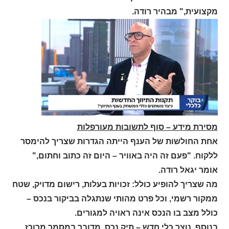
מקצועית," מבהיר רודה.
מסירת מידע – סוף לתשובות מעורפלות
אחת החולשות של הענף הייתה הגדרות שצריך להימסר
ללקוח. "פעם זה היה באוויר – היום זה כתוב וחתום,"
אומר יגאל רודה.
מה שצריך להופיע כולל: זכויות בעלות, רישום מדויק, שטח
ממקור רשמי, וכל פרט מהותי שנתגלה בביקור בנכס –
כולל מצב בו הנכס אינה ראויה למגורים.
בנוסף, נוצר כלי חדש – תיק נכס. מדובר במסמך מרוכז