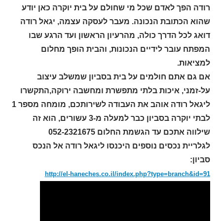
רודה הפך לאדם שכל מי שחולם על בית יוקרה כאן יודע
שהוא הכתובת הנכונה. מעבר לעסקה עצמה, יגאל רודה
דואג לכל הדרך כולה, מהרעיון הראשון ועד הרגע שבו
המפתח עובר לידיים הנכונות, והבית הופך מחלום
למציאות.
אם גם אתם חולמים על בית בסביון שמשלב עיצוב
על-זמני, איכות בלתי מתפשרת ומחשבה ירוקה,התקשרו
ליגאל רודה אוהב את העבודה לשירותכם, מומחה מספר 1
לבתי יוקרה בסביון כבר למעלה מ-3 עשורים, הוא זה
שילווה אתכם עד הגשמת החלום 052-2321675
לגלריית נכסים נוספים היכנסו ליגאל רודה אל הנכס
סביון:
http://el-haneches.co.il/index.php?type=branch&id=91