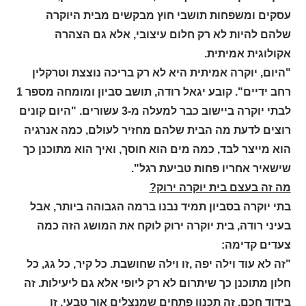
עסקים ומשפחות תושבי חוץ מבקשים מבית היוקרה
שלהם להיות לא רק חלום עיצובי, אלא גם הצהרה
אקולוגית אמיתית.
"היום, יוקרה אמיתית היא לא רק בריכה נוצצת וטרקלין
רחב ידיים". קובע יגאל רודה, תושב סביון ומומחה מספר 1
לבתי יוקרה ביישוב כבר למעלה מ-3 עשורים. "היום קונים
רוצים לדעת מה הבית שלהם מחזיר לעולם, כמה אנרגיה
הוא מייצר לבד, כמה מים הוא חוסך, ואיך הוא מתוכנן כך
שישאיר אחריו פחות טביעת רגל".
מה זה בעצם בית יוקרה ירוק?
בתי יוקרה בסביון תמיד נבנו ברמה הגבוהה ביותר, אבל
בעיני רודה, בית יוקרה ירוק לוקח את המושג הזה כמה
צעדים קדימה:
"זה לא עוד וילה יפה ,זו וילה שחושבת. כל קיר, כל גג, כל
חלון מתוכנן כך שיתרום לא רק ליופי אלא גם ליעילות. זה
בידוד חכם, זה תכנון פתחים שמנצלים אור טבעי, זו