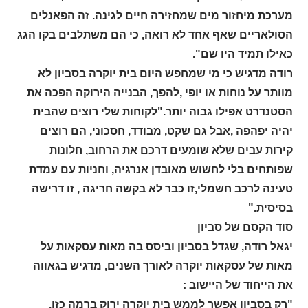
מערכת מיחזור מים שמחזירה חיים לגינה. זה הפאנלים
הסולאריים שאף אחד לא רואה, כי הם משתלבים בקו הגג
כאילו תמיד היו שם".
רודה מדגיש כי מי שמחפש היום בית יוקרה בסביון לא
מוותר על נוחות או יופי ,להפך, הבנייה הירוקה הפכה את
הסטנדרט אפילו גבוה יותר."לקוחות שלי רוצים שהבית
יהיה יפהפה ,אבל גם שקט, מבודד, חסכוני, הם רוצים
קירות עבים שלא שומעים דרכם את הרחוב, חלונות
שפותחים בלי לחשוש מאובדן אנרגיה, וחניות עם עמדת
טעינה לרכב חשמלי,זו כבר לא בקשה חריגה , זו דרישה
בסיסית."
סוד הקסם של סביון
יגאל רודה, שגדל בסביון וביסס בה מאות עסקאות על
מאות של עסקאות יוקרה לאורך השנים, מדגיש בגאווה
את הייחוד של היישוב :
"רק בסביון אפשר לממש בית יוקרה ירוק ברמה כזו.