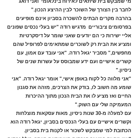
מי שמבקש בית שיתאים לאירוח בינלאומי ואני דואג
לחבר בין הצורך של השוכר לבין ההיצע הנכון."
בהרבה מקרים הבתים להשכרה בסביון אינם מופיעים
בפרסומים ציבוריים מדגיש רודה "יש בעלי נכסים שפונים
אליי ישירות כי הם יודעים שאני שומר על דיסקרטיות
ומציע את הבית רק לשוכרים שמתאימים לפרופיל שהם
מחפשים," מסביר יגאל רודה. "אני עובד עם אמון, עם
קשרים אישיים ועם ידע שמבוסס על עשרות שנים של
ניסיון."
"אני מלווה כל לקוח באופן אישי," אומר יגאל רודה. "אני
שומע מה חשוב לו, בודק את הצרכים, מזהה את סגנון
החיים ואז מציע לו את הבית הנכון מתוך ההיכרות
המעמיקה שלי עם השוק."
עם למעלה מ-30 שנות ניסיון, מאות עסקאות מוצלחות
וקשרים אישיים עם בעלי הנכסים בסביון, יגאל רודה הוא
הכתובת למי שמבקש לשכור או לקנות בית בסביון.