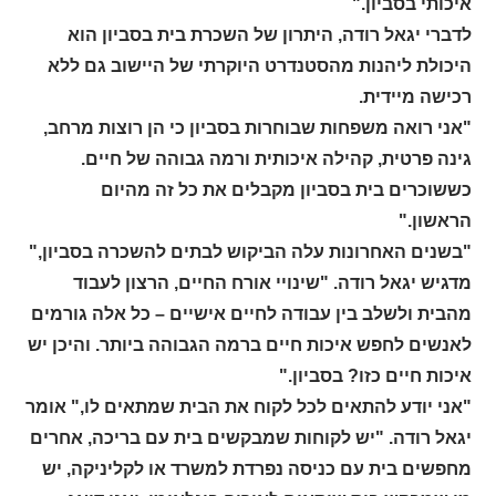
איכותי בסביון."
לדברי יגאל רודה, היתרון של השכרת בית בסביון הוא
היכולת ליהנות מהסטנדרט היוקרתי של היישוב גם ללא
רכישה מיידית.
"אני רואה משפחות שבוחרות בסביון כי הן רוצות מרחב,
גינה פרטית, קהילה איכותית ורמה גבוהה של חיים.
כששוכרים בית בסביון מקבלים את כל זה מהיום
הראשון."
"בשנים האחרונות עלה הביקוש לבתים להשכרה בסביון,"
מדגיש יגאל רודה. "שינויי אורח החיים, הרצון לעבוד
מהבית ולשלב בין עבודה לחיים אישיים – כל אלה גורמים
לאנשים לחפש איכות חיים ברמה הגבוהה ביותר. והיכן יש
איכות חיים כזו? בסביון."
"אני יודע להתאים לכל לקוח את הבית שמתאים לו," אומר
יגאל רודה. "יש לקוחות שמבקשים בית עם בריכה, אחרים
מחפשים בית עם כניסה נפרדת למשרד או לקליניקה, יש