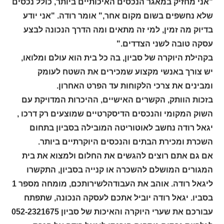
"אני מחזיק במאגר הנכסים האיכותיים ביותר, כולל נכסים
שלא נחשפים בשום מקום אחר," אומר רודה. "אני יודע
בדיוק מה זמין, למי זה מתאים ומה הדרך הנכונה לבצע
עסקה טובה לשני הצדדים."
בקהילת היוקרה של סביון, בה כל בית הוא עולם ומלואו,
יש צורך באנשי מקצוע שמכירים את השטח לעומק
ומבינים את צרכי הלקוחות עד הפרט האחרון.
בזכות הוותק, הקשרים האישיים, ההיכרות המדויקת עם
השוק המקומי והנכסים הדיסקרטיים שמוצעים רק דרכו ,
יגאל רודה נחשב לאוטוריטה המובילה בסביון בתחום
השכרת ומכירת הבתים והנכסים היוקרתיים ביותר.
אם גם אתם רוצים להגשים את החלום ולמצוא את בית
המגורים המושלם להשכרה או קנייה בסביון, התקשרו
ליגאל רודה. אוהב את העבודהלשירותכם, מומחה מספר 1
בסביו. יגאל רודה יוביל אתכם לעסקה הנכונה, שתפתח
עבורכם את שערי היוקרה והאיכות של סביון 052-2321675