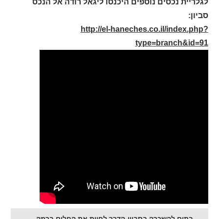
לגלריית נכסים נוספים היכנסו ליגאל רודה אל הנכס
סביון:
http://el-haneches.co.il/index.php?
type=branch&id=91
בתים להשכרה בסביון-הדרך לחיות את החלום ברמה