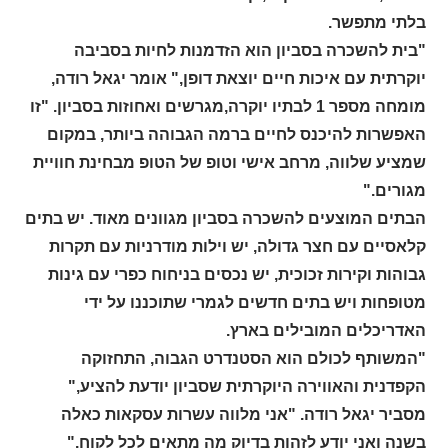
בלתי מתפשר.
"בית להשכרה בסביון הוא הזדמנות לחיות בסביבה
יוקרתית עם איכות חיים יוצאת דופן," אומר יגאל רודה,
מומחה מספר 1 לבתיו יוקרה,מגרשים ואחוזות בסביון. "זו
האפשרות להיכנס לחיים ברמה הגבוהה ביותר, במקום
שמציע שלווה, מרחב אישי וטופ של הטופ מבחינת חוויית
מגורים."
הבתים המוצעים להשכרה בסביון מגוונים מאוד. יש בתים
קלאסיים עם חצר גדולה, יש וילות מודרניות עם תקרות
גבוהות וקירות זכוכית, יש נכסים בניחוח כפרי עם גינות
מטופחות ויש בתים חדשים לגמרי שתוכננו על ידי
האדריכלים המובילים בארץ.
"המשותף לכולם הוא הסטנדרט הגבוה, התחזוקה
הקפדנית והאווירה היוקרתית שסביון יודעת להציע,"
מסביר יגאל רודה. "אני מלווה עשרות עסקאות כאלה
בשנה ואני יודע לזהות בדיוק מה מתאים לכל לקוח."