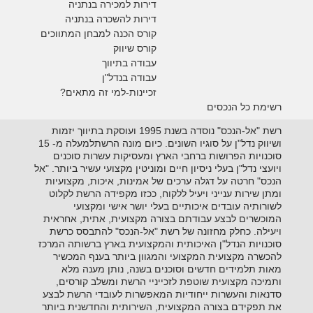
דירות למכירה בנתניה
דירות להשכרה בנתניה
קורס הכנה למבחן המתווכים
קורס שיווק
עבודה בתיווך
עבודה בנדל"ן
זכיינות-למי זה מתאים?
רשימת כל הנכסים
רשת "אל-הנכס" נוסדה בשנת 1995 ועוסקת בתיווך יזמות
ושיווק נדל"ן על סוגיו השונים. כיום מונה הרשתלמעלה מ- 15
סוכנויות הפרושות ברחבי הארץ ומעסיקות עשרות סוכנים
ויועצי נדל"ן בעלי ניסיון חיים ומוניטין מקצועי עשיר ביותר. "אל
הנכס" חרטה על דגלה ערכים של אמינות, איכות, מקצועיות
ומתן שירות ענייני ויעיל ללקוח, ככזו מקפידה הרשת לקלוט
לשורותיה עובדים איכותיים בעלי יושר אישי ומקצועי
המוכשרים לבצע עבודתם בצורה מקצועית, אתית, אחראית
ויעילה. כחלק מחזונה של רשת "אל-הנכס" להתבסס כרשת
סוכנויות הנדל"ן האיכותית והמקצועית בארץ ברשותה המרכז
להכשרה מקצועית המקצועי והמגוון ביותר בענף המכשיר
מאות תלמידים חדשים וסוכנים בשנה, נותן מענה מלא
ותמיכה מקצועית שוטפת לזכייניי הרשת ומשלב קורסים,
סדנאות והעשרות ייחודיות המאפשרות לעובדי הרשת לבצע
את תפקידם בצורה המקצועית, השירותית והחדשנית ביותר