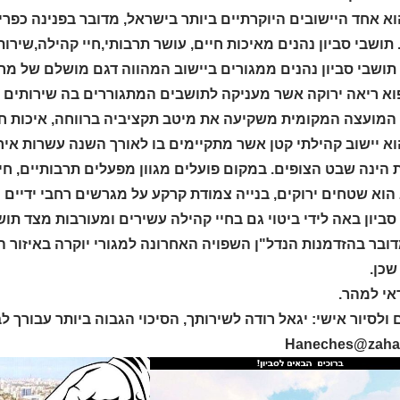
וא אחד היישובים היוקרתיים ביותר בישראל, מדובר בפנינה כפר
תושבי סביון נהנים מאיכות חיים, עושר תרבותי,חיי קהילה,שירו
 תושבי סביון נהנים ממגורים ביישוב המהווה דגם מושלם של מר
וא ריאה ירוקה אשר מעניקה לתושבים המתגוררים בה שירותים מו
מועצה המקומית משקיעה את מיטב תקציביה ברווחה, איכות חיים
וא יישוב קהילתי קטן אשר מתקיימים בו לאורך השנה עשרות אי
הינה שבט הצופים. במקום פועלים מגוון מפעלים תרבותיים, חינו
הוא שטחים ירוקים, בנייה צמודת קרקע על מגרשים רחבי ידיים ור
סביון באה לידי ביטוי גם בחיי קהילה עשירים ומעורבות מצד תוש
ובר בהזדמנות הנדל"ן השפויה האחרונה למגורי יוקרה באיזור 
שכן.
אי למהר.
ולסיור אישי: יגאל רודה לשירותך, הסיכוי הגבוה ביותר עבורך ל
Haneches@zahav.