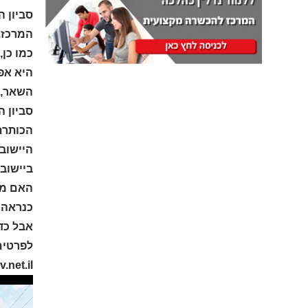
סביון ה
המרכז. 
כמו כן,
היא אפ
השאר, ה
סביון ה
הכותרת 
היישוב 
ביישוב 
האם מד
כנראה 
אבל כד
לפרטים 
net.il