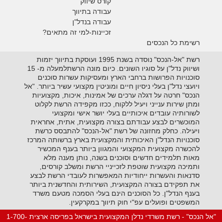
קורס שיווק
עבודה בתיווך
עבודה בנדל"ן
זכיינות-למי זה מתאים?
רשימת כל הנכסים
רשת "אל-הנכס" נוסדה בשנת 1995 ועוסקת בתיווך יזמות
ושיווק נדל"ן על סוגיו השונים. כיום מונה הרשתלמעלה מ- 15
סוכנויות הפרושות ברחבי הארץ ומעסיקות עשרות סוכנים
ויועצי נדל"ן בעלי ניסיון חיים ומוניטין מקצועי עשיר ביותר. "אל
הנכס" חרטה על דגלה ערכים של אמינות, איכות, מקצועיות
ומתן שירות ענייני ויעיל ללקוח, ככזו מקפידה הרשת לקלוט
לשורותיה עובדים איכותיים בעלי יושר אישי ומקצועי
המוכשרים לבצע עבודתם בצורה מקצועית, אתית, אחראית
ויעילה. כחלק מחזונה של רשת "אל-הנכס" להתבסס כרשת
סוכנויות הנדל"ן האיכותית והמקצועית בארץ ברשותה המרכז
להכשרה מקצועית המקצועי והמגוון ביותר בענף המכשיר
מאות תלמידים חדשים וסוכנים בשנה, נותן מענה מלא
ותמיכה מקצועית שוטפת לזכייניי הרשת ומשלב קורסים,
סדנאות והעשרות ייחודיות המאפשרות לעובדי הרשת לבצע
את תפקידם בצורה המקצועית, השירותית והחדשנית ביותר
בענף הנדל"ן. כל הסוכנים הינם בעלי הסמכה מטעם משרד
המשפטים ופועלים עפ"י חוק תיווך במקרקעין.
"אל הנכס" - רשת משרדי נדלן המקצועית בישראל בפריסה ארצית 1-700-