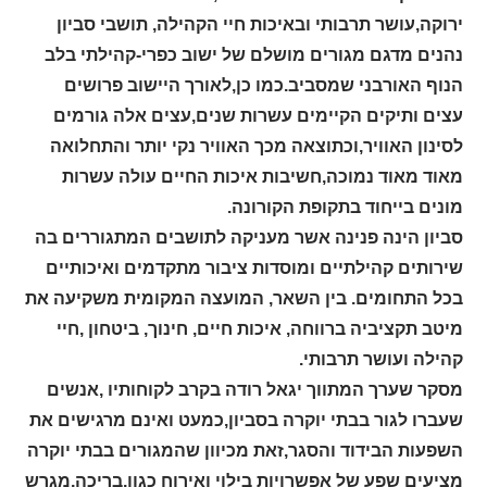
ירוקה,עושר תרבותי ובאיכות חיי הקהילה, תושבי סביון
נהנים מדגם מגורים מושלם של ישוב כפרי-קהילתי בלב
הנוף האורבני שמסביב.
כמו כן,לאורך היישוב פרושים
עצים ותיקים הקיימים עשרות שנים,עצים אלה גורמים
לסינון האוויר,וכתוצאה מכך האוויר נקי יותר והתחלואה
מאוד מאוד נמוכה,חשיבות איכות החיים עולה עשרות
מונים בייחוד בתקופת הקורונה.
סביון הינה פנינה אשר מעניקה לתושבים המתגוררים בה
שירותים קהילתיים ומוסדות ציבור מתקדמים ואיכותיים
בכל התחומים. בין השאר, המועצה המקומית משקיעה את
מיטב תקציביה ברווחה, איכות חיים, חינוך, ביטחון ,חיי
קהילה ועושר תרבותי.
מסקר שערך המתווך יגאל רודה בקרב לקוחותיו ,אנשים
שעברו לגור בבתי יוקרה בסביון,כמעט ואינם מרגישים את
השפעות הבידוד והסגר,זאת מכיוון שהמגורים בבתי יוקרה
מציעים שפע של אפשרויות בילוי ואירוח כגון,בריכה,מגרש