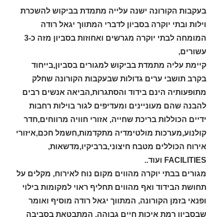
בעקבות הקורונה ישנה עלייה מתמדת בביקוש להשכרת
וילות ובתי יוקרה בסביון לדברי המתווך יגאל רודה
המומחה לבתי יוקרה מגרשים ואחוזות בסביון מזה כ-3
עשורים,
קיימת עליה מתמדת בביקוש למגורים בסביון,בייחוד
בקרב תושבי ערים גדולות שבעקבות הקורונה שחלק
מתופעותיה הינם בידוד והסתגרות,הביאה אנשים רבים
להבנה שהם מעוניינים ומעדיפים לגור בוילות רחבות
ידיים הכוללות בריכת שחייה,
אזורי חוויה מרווחים,חדר
קולנוע,מערכות מולטימדיה מתקדמות,חשמל חכם,איזורי
אירוח הכוללים מטבח חיצוני,ברביקיו,מדשאות,
FACILITIES
ועוד..
מגורים בבתי יוקרה מהווים מקום נוח לאירוח, מקלים על
תחושת הבידוד ואף מהווים תחליף ראוי למקומות בילוי
ופנאי בזמן הקורונה, המתווך יגאל רודה מוסיף ואומר
שבסביון רמת איכות חיים גבוהה, המתבטאת בסביבה