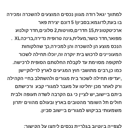
למתווך יגאל רודה מגוון נכסים המוצעים להשכרה ומכירה
בו בעת,לדוגמא:בסביון! 5 דונם
יצירת פאר
ארכיטקטונית,15 חדרים,סוויטות,2 סלונים,חדר קולנוע
מפואר,חדר כושר,מעלית,גינה טרופית נדירה,בריכה
XL
.
הנכס מוצע הן להשכרה והן למכירה,כך שהלקוחות
המעוניינים לרכוש בית יוקרה זה,יוכלו תחילה לשכור
לתקופה מסוימת עד לקבלת החלטתם הסופית לרכישה.
כמו כן,רבים מתושבי חוץ המגיעים לארץ לרילוקיישן
,יעדיפו תחילה לשכור בית מגורים ולהשתלב בחיי הקהילה
ורק לאחר מכן יחליטו על מעבר למגורי קבע ורכישתם
ביתם ביישוב,יש לציין כי גם הקרבה לשדה תעופה ולבית
חולים תל השומר מהטובים בארץ ובעולם מהווים יתרון
משמעותי בביקוש למגורים ביישוב סביון.
לצפייה ביוטיוב בגלריית נכסים ליחצו על הקישור: