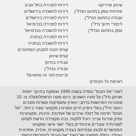
ש
יווק פרוייקט
דירות למכירה בתל אביב
פתיחת עסק בתחום הנדל"ן
דירות להשכרה בירושלים
עבודה בתחום הנדל"ן
דירות למכירה בירושלים
לימודי תיווך נדל"ן
דירות למכירה
בכרמיאל
עסק בתחום הנדל"ן
דירות להשכרה
בכרמיאל
דירות למכירה בנתניה
דירות להשכרה בנתניה
קורס הכנה למבחן המתווכים
קורס שיווק
עבודה בתיווך
עבודה בנדל"ן
זכיינות-למי זה מתאים?
רשימת כל הנכסים
רשת "אל-הנכס" נוסדה בשנת 1995 ועוסקת בתיווך יזמות
ושיווק נדל"ן על סוגיו השונים. כיום מונה הרשתלמעלה מ- 15
סוכנויות הפרושות ברחבי הארץ ומעסיקות עשרות סוכנים
ויועצי נדל"ן בעלי ניסיון חיים ומוניטין מקצועי עשיר ביותר. "אל
הנכס" חרטה על דגלה ערכים של אמינות, איכות, מקצועיות
ומתן שירות ענייני ויעיל ללקוח, ככזו מקפידה הרשת לקלוט
לשורותיה עובדים איכותיים בעלי יושר אישי ומקצועי
המוכשרים לבצע עבודתם בצורה מקצועית, אתית, אחראית
ויעילה. כחלק מחזונה של רשת "אל-הנכס" להתבסס כרשת