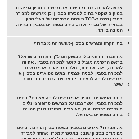
אחוזה למכירה במרכז הישוב או מגרשים בסביון גני יהודה
במיקום שקט? בתים למכירה בסביון וכן מגרשים למכירה
בסביון הינם ב-TOP רשימת הבחירות של בעלי ההון
בבחירה של מגורי יוקרה. בתים מפוארים בסביון הבחירה
הטובה ביותר.
בתי יוקרה ומגרשים בסביון-אפשרויות מובחרות
מה הבחירות המובילות בשוק הנדל"ן היוקרתי בישראל?
בראש הרשימה מובילים קוטג' למכירה בסביון, אחוזה
למכירה, וילה יוקרתית, נחלה בגני יהודה או מגרשים
למכירה בסביון לבניה עצמית. בתים מפוארים בסביון או
מגרשים לבניה לדעת רבים מהווים הבחירה הכי טובה
שיש.
בתים מפוארים בסביון או מגרשים לבניה עצמית? בתים
למכירה בסביון אשר נבנו על מגרשים פרופורציונליים
מוגדרים כבתים יפים, מעוצבים, מתוכננים וכן מהווים
בתים מפוארים בישראל.
מה תבחרו? מגרשים בסביון בשטח סביון הרחבה, בתים
מפוארים בסביון שנבנו במסגרת מכרז, אחוזה למכירה
בסביון עם מאות עצי פרי, או קוטג' למכירה בסביון עם