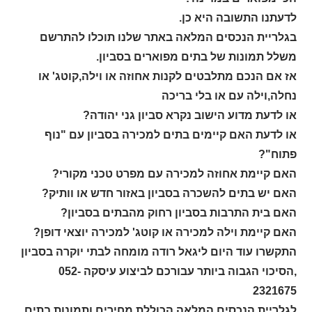
לדעתנו התשובה היא כן.
בגלריית הנכסים המלאה באתר שלנו תוכלו להתרשם
משלל תמונות של בתים מפוארים בסביון.
אז אם הנכם מתלבטים לקנות אחוזה או וילה,קוטג' או
נחלה,וילה עם או בלי בריכה
או לדעת מדוע הישוב נקרא סביון גני יהודה?
או לדעת האם קיימים בתים למכירה בסביון עם "נוף
פתוח"?
האם קיימת אחוזה למכירה עם מפרט טכני מקורי?
האם יש בתים להשכרה בסביון באזור חדש או וותיק?
האם בית התרבות בסביון רחוק מהבתים בסביון?
האם קיימת וילה למכירה או קוטג' למכירה יוצאי דופן?
התקשרו עוד היום ליגאל רודה מומחה לבתי יוקרה בסביון
,הסיכוי הגבוה ביותר עבורכם לביצוע עיסקה 052-
2321675
לגלריית הנכסים המלאה הכוללת מחירים ותמונות בתים