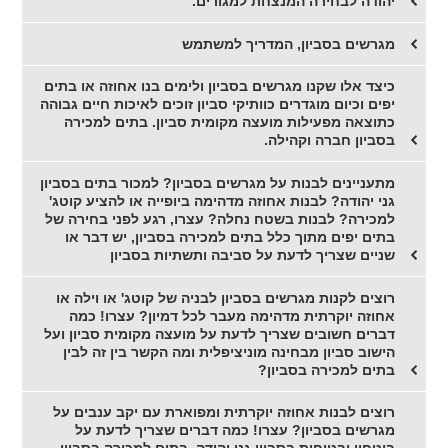
יהודה לבחירה המנצחת למגורים.
מגרשים בסביון, המדריך למשתמש
כיצד אלו שקנו מגרשים בסביון ולימים בנו אחוזה או בתים
יפים וכיום מוגדרים כוותיקי סביון זוכים לאיכות חיים גבוהה
כתוצאה מפעילות מועצה מקומית סביון. בתים למכירה
בסביון חברה וקהילה.
מתעניינים לבנות על מגרשים בסביון? למכור בתים בסביון
גני יהודה? לבנות אחוזה מדהימה ביופייה או להציע קוטג'
למכירה? לבנות בשטח נחלה? עצרו, רגע לפני בחירה של
בתים יפים מתוך כלל בתים למכירה בסביון, יש דבר או
שניים שצריך לדעת על סביבה ותשתיות בסביון
רוצים לקנות מגרשים בסביון לבניה של קוטג' או וילה או
אחוזה יוקרתית מדהימה מעבר לכל דמיון? עצרו! כמה
דברים חשובים שצריך לדעת על מועצה מקומית סביון ועל
הישוב סביון מבחינה מוניציפלית ומה הקשר בין זה לבין
בתים למכירה בסביון?
רוצים לבנות אחוזה יוקרתית ומפוארת עם יקב ענבים על
מגרשים בסביון? עצרו! כמה דברים שצריך לדעת על