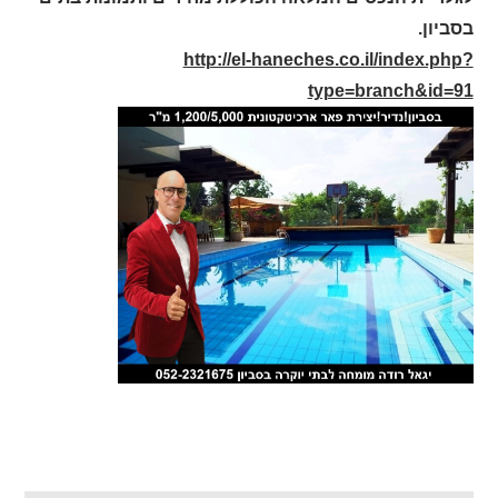
בסביון.
http://el-haneches.co.il/index.php?
type=branch&id=91