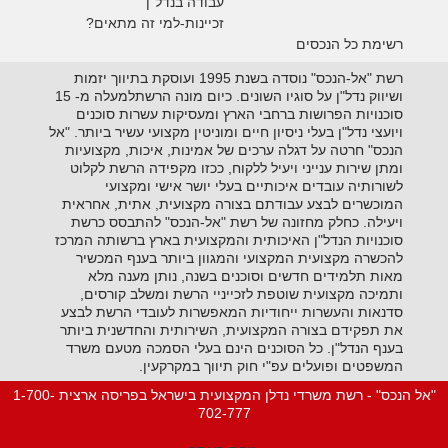
עבודה בנדל"ן
זכיינות-למי זה מתאים?
רשימת כל הנכסים
רשת "אל-הנכס" נוסדה בשנת 1995 ועוסקת בתיווך יזמות
ושיווק נדל"ן על סוגיו השונים. כיום מונה הרשתלמעלה מ- 15
סוכנויות הפרושות ברחבי הארץ ומעסיקות עשרות סוכנים
ויועצי נדל"ן בעלי ניסיון חיים ומוניטין מקצועי עשיר ביותר. "אל
הנכס" חרטה על דגלה ערכים של אמינות, איכות, מקצועיות
ומתן שירות ענייני ויעיל ללקוח, ככזו מקפידה הרשת לקלוט
לשורותיה עובדים איכותיים בעלי יושר אישי ומקצועי
המוכשרים לבצע עבודתם בצורה מקצועית, אתית, אחראית
ויעילה. כחלק מחזונה של רשת "אל-הנכס" להתבסס כרשת
סוכנויות הנדל"ן האיכותית והמקצועית בארץ ברשותה המרכז
להכשרה מקצועית המקצועי והמגוון ביותר בענף המכשיר
מאות תלמידים חדשים וסוכנים בשנה, נותן מענה מלא
ותמיכה מקצועית שוטפת לזכייניי הרשת ומשלב קורסים,
סדנאות והעשרות ייחודיות המאפשרות לעובדי הרשת לבצע
את תפקידם בצורה המקצועית, השירותית והחדשנית ביותר
בענף הנדל"ן. כל הסוכנים הינם בעלי הסמכה מטעם משרד
המשפטים ופועלים עפ"י חוק תיווך במקרקעין.
"אל הנכס" - רשת משרדי נדלן המקצועית בישראל בפריסה ארצית 1-700-
702-777