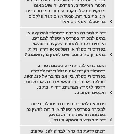
אונו, דירות למכירה בפרדס רייספלד, ברחוב
הכפר, המייסדים, הפרדס, יהושוע באום
מבוקשות בשל מיקומן הייחודי במרחב קרית
אונו,בתים,דירות, פנטהאוזים או דופלקסים
ברייספלד מעניינים מאד
דירות למכירה בפרדס רייספלד להשקעה או
בתים למכירה בפרדס רייספלד למגורים,
היבטים בקניה למטרת השקעה פנטהאוז
בפרדס רייספלד או דופלקס או דירה. וילות,
בתים, קוטג'ים ומגרשים להשקעה, האומנם?
האם כדאי לקנות דירה בשכונת פרדס
רייספלד בקרית אונו מכלל דירות למכירה
בפרדס רייספלד, בין אם מדובר על פנטהאוז,
דופלקס או מיני פנטהאוז או דירה או בשכונה
חדשה לגמרי? מגרשים, דירות, בתים,
היבטים חשובים.
פנטהאוז למכירה בפרדס רייספלד, דירות
למכירה בפרדס רייספלד או דירות להשקעה
בשכונות חדשות אחרות. בתים,
דירות,מגרשים והשקעות נדל"ן.
רוצים לדעת מה כדאי לבדוק לפני שקונים