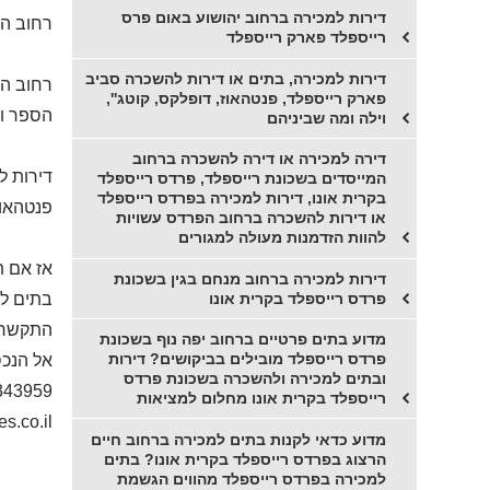
דירות למכירה ברחוב יהושוע באום פרס
רחוב המ
רייספלד פארק רייספלד
דירות למכירה, בתים או דירות להשכרה סביב
רחוב המ
פארק רייספלד, פנטהאוז, דופלקס, קוטג'',
הספר והק
וילה ומה שביניהם
דירה למכירה או דירה להשכרה ברחוב
המייסדים בשכונת רייספלד, פרדס רייספלד
בקרית אונו, דירות למכירה בפרדס רייספלד
פנטהאוז
או דירות להשכרה ברחוב הפרדס עשויות
להוות הזדמנות מעולה למגורים
אז אם ת
דירות למכירה ברחוב מנחם בגין בשכונת
פרדס רייספלד בקרית אונו
בתים לה
התקשרו 
מדוע בתים פרטיים ברחוב יפה נוף בשכונת
פרדס רייספלד מובילים בביקושים? דירות
אל הנכס
ובתים למכירה ולהשכרה בשכונת פרדס
343959
רייספלד בקרית אונו מחלום למציאות
s.co.il
מדוע כדאי לקנות בתים למכירה ברחוב חיים
הרצוג בפרדס רייספלד בקרית אונו? בתים
למכירה בפרדס רייספלד מהווים הגשמת