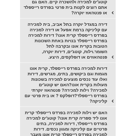
קוטג'ים למכירה ולהשכרה קיים. האם גם
אתם רוצים לקנות בית פרטי בפרדס רייספלד
או פנטהאוז יוקרה?
דירה במגדל יוקרה בתל אביב, בית למכירה
עם קליניקה ברמת אפעל או דירה למכירה
בפרדס רייספלד קרית אונו? דירות למכירה
בפרדס רייספלד בנויות באחת השכונות
הטובות בקרית אונו ובקרבה לתל
השומר.וילות, קוטג'ים, דירות יוקרה,
פנטהאוזים או דופלקסים, היצע.
דירות למכירה בפרדס רייספלד, קרית אונו
מגמות וגם ביקושים, בתים, מגרשים, דירות
ואלו עוד נכסים מוצעים למכירה בשכונות
מעולות בקרית אונו?האם יש קוטג'ים
למכירה? וילות למכירה? פנטהאוז יוקרתי
בפרדס רייספלד?דופלקס ? או בית פרטי עם
קליניקה?
האם יש וילות למכירה בפרדס רייספלד קרית
אונו ליד ספריה קרית אונו? קוטג'ים למכירה
בפרדס רייספלד, דירות למכירה, בתים
פרטיים עם קליניקה ומגוון נכסים. דירות
למכירה בפרדס רייספלד קרית אונו מעבר