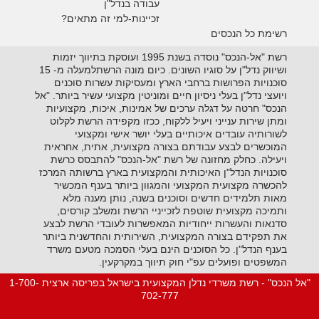
עבודה בנדל"ן
זכיינות-למי זה מתאים?
רשימת כל הנכסים
רשת "אל-הנכס" נוסדה בשנת 1995 ועוסקת בתיווך יזמות
ושיווק נדל"ן על סוגיו השונים. כיום מונה הרשתלמעלה מ- 15
סוכנויות הפרושות ברחבי הארץ ומעסיקות עשרות סוכנים
ויועצי נדל"ן בעלי ניסיון חיים ומוניטין מקצועי עשיר ביותר. "אל
הנכס" חרטה על דגלה ערכים של אמינות, איכות, מקצועיות
ומתן שירות ענייני ויעיל ללקוח, ככזו מקפידה הרשת לקלוט
לשורותיה עובדים איכותיים בעלי יושר אישי ומקצועי
המוכשרים לבצע עבודתם בצורה מקצועית, אתית, אחראית
ויעילה. כחלק מחזונה של רשת "אל-הנכס" להתבסס כרשת
סוכנויות הנדל"ן האיכותית והמקצועית בארץ ברשותה המרכז
להכשרה מקצועית המקצועי והמגוון ביותר בענף המכשיר
מאות תלמידים חדשים וסוכנים בשנה, נותן מענה מלא
ותמיכה מקצועית שוטפת לזכייניי הרשת ומשלב קורסים,
סדנאות והעשרות ייחודיות המאפשרות לעובדי הרשת לבצע
את תפקידם בצורה המקצועית, השירותית והחדשנית ביותר
בענף הנדל"ן. כל הסוכנים הינם בעלי הסמכה מטעם משרד
המשפטים ופועלים עפ"י חוק תיווך במקרקעין.
"אל הנכס" - רשת משרדי נדלן המקצועית בישראל בפריסה ארצית 1-700-
702-777