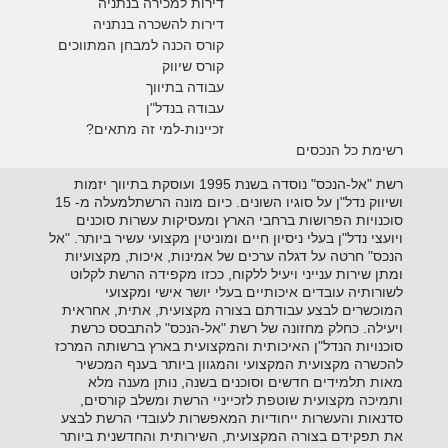
דירות למכירה בנתניה
דירות להשכרה בנתניה
קורס הכנה למבחן המתווכים
קורס שיווק
עבודה בתיווך
עבודה בנדל"ן
זכיינות-למי זה מתאים?
רשימת כל הנכסים
רשת "אל-הנכס" נוסדה בשנת 1995 ועוסקת בתיווך יזמות
ושיווק נדל"ן על סוגיו השונים. כיום מונה הרשתלמעלה מ- 15
סוכנויות הפרושות ברחבי הארץ ומעסיקות עשרות סוכנים
ויועצי נדל"ן בעלי ניסיון חיים ומוניטין מקצועי עשיר ביותר. "אל
הנכס" חרטה על דגלה ערכים של אמינות, איכות, מקצועיות
ומתן שירות ענייני ויעיל ללקוח, ככזו מקפידה הרשת לקלוט
לשורותיה עובדים איכותיים בעלי יושר אישי ומקצועי
המוכשרים לבצע עבודתם בצורה מקצועית, אתית, אחראית
ויעילה. כחלק מחזונה של רשת "אל-הנכס" להתבסס כרשת
סוכנויות הנדל"ן האיכותית והמקצועית בארץ ברשותה המרכז
להכשרה מקצועית המקצועי והמגוון ביותר בענף המכשיר
מאות תלמידים חדשים וסוכנים בשנה, נותן מענה מלא
ותמיכה מקצועית שוטפת לזכייניי הרשת ומשלב קורסים,
סדנאות והעשרות ייחודיות המאפשרות לעובדי הרשת לבצע
את תפקידם בצורה המקצועית, השירותית והחדשנית ביותר