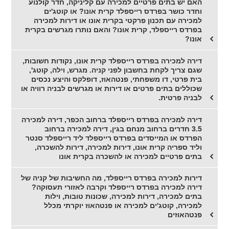
האם יש בתים פרטיים למכירה עם קליניקה, חדר קולנוע
וחדר כושר בפרדס רייספלד קרית אונו? או קוטג'ים
למכירה עם תכנון פרקטי בקרית אונו או דירות למכירה
בפרדס רייספלד, קרית אונו? והאם נותרו מגרשים בקרית
אונו?
דירה למכירה בפרדס רייספלד קרית אונו, נקודות חשובות,
שגם צריך לקחת בחשבון לפני קניה. מגרש, וילה, קוטג',
בית פרטי, דו משפחתי, פנטהאוז, דופלקס והיצע נכסים
שכוללים בתים פרטים או דירות או מגרשים לבניה רוויה או
לבניה פרטית.
דירה למכירה בפרדס רייספלד ברחוב הכפר, דירה למכירה
3.5 חדרים ברחוב מנחם בגין, דירה למכירה ברחוב
הפרדס או המייסדים בפרדס רייספלד ליד רייספלד סנטר
וליד ספריה קרית אונו, דירות למכירה, דירות להשכרה,
בתים פרטיים למכירה או להשכרה בקרית אונו
דירות למכירה בפרדס רייספלד, מה החשיבות של קניה של
דירה למכירה בפרדס רייספלד וקרבה לאזורי תעסוקה?
בתים למכירה, דירות למכירה, שכונות טובות, וילות
למכירה, קוטג'ים למכירה או פנטהאוז יוקרתי מכלל
פנטהאוזים