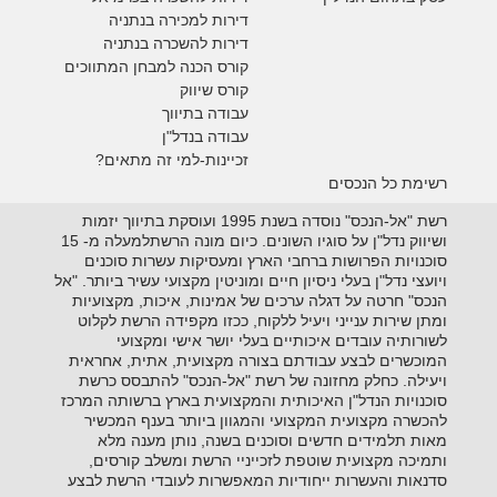
דירות למכירה בנתניה
דירות להשכרה בנתניה
קורס הכנה למבחן המתווכים
קורס שיווק
עבודה בתיווך
עבודה בנדל"ן
זכיינות-למי זה מתאים?
רשימת כל הנכסים
רשת "אל-הנכס" נוסדה בשנת 1995 ועוסקת בתיווך יזמות
ושיווק נדל"ן על סוגיו השונים. כיום מונה הרשתלמעלה מ- 15
סוכנויות הפרושות ברחבי הארץ ומעסיקות עשרות סוכנים
ויועצי נדל"ן בעלי ניסיון חיים ומוניטין מקצועי עשיר ביותר. "אל
הנכס" חרטה על דגלה ערכים של אמינות, איכות, מקצועיות
ומתן שירות ענייני ויעיל ללקוח, ככזו מקפידה הרשת לקלוט
לשורותיה עובדים איכותיים בעלי יושר אישי ומקצועי
המוכשרים לבצע עבודתם בצורה מקצועית, אתית, אחראית
ויעילה. כחלק מחזונה של רשת "אל-הנכס" להתבסס כרשת
סוכנויות הנדל"ן האיכותית והמקצועית בארץ ברשותה המרכז
להכשרה מקצועית המקצועי והמגוון ביותר בענף המכשיר
מאות תלמידים חדשים וסוכנים בשנה, נותן מענה מלא
ותמיכה מקצועית שוטפת לזכייניי הרשת ומשלב קורסים,
סדנאות והעשרות ייחודיות המאפשרות לעובדי הרשת לבצע