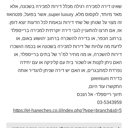
שאינו דירה למכירה רגילה מכלל דירות למכירה בשכונה, אלא
מאד מיוחד, לוקסוס מלא,
super luxury
, אשר בפועל, פנטהאוז
זה מצוי על שטחן של שתי דירות ובאמת לכל הדעות יוצא דופן.
אז, אם תרצו להתעניין לגבי דירה יוקרתית למכירה ברייספלד
ברחוב הכפר, או בדירה להשכרה ברחוב יהושוע באום, או
לדעת מה עלויות של דירות למכירה בשכונה או בכמה הושכרו
דירות להשכרה, או מה מחיר למ"ר של בתים ברייספלד, או
האם ניתן לקנות או לשכור בית עם קליניקה או עם יחידה
נפרדת למתבגרים, או האם יש דירה שניתן להגדיר אותה
כדירת
premium
התקשרו עוד היום,
תיווך רייספלד- אל הנכס
03-5343959
https://el-haneches.co.il/index.php?type=branch&id=5