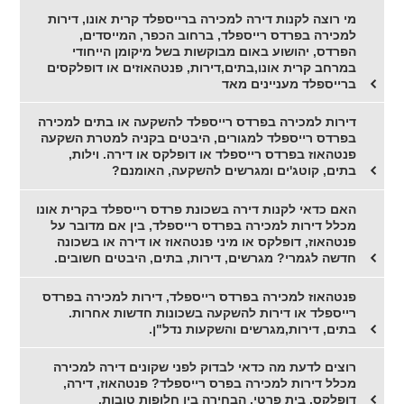
מי רוצה לקנות דירה למכירה ברייספלד קרית אונו, דירות
למכירה בפרדס רייספלד, ברחוב הכפר, המייסדים,
הפרדס, יהושוע באום מבוקשות בשל מיקומן הייחודי
במרחב קרית אונו,בתים,דירות, פנטהאוזים או דופלקסים
ברייספלד מעניינים מאד
דירות למכירה בפרדס רייספלד להשקעה או בתים למכירה
בפרדס רייספלד למגורים, היבטים בקניה למטרת השקעה
פנטהאוז בפרדס רייספלד או דופלקס או דירה. וילות,
בתים, קוטג'ים ומגרשים להשקעה, האומנם?
האם כדאי לקנות דירה בשכונת פרדס רייספלד בקרית אונו
מכלל דירות למכירה בפרדס רייספלד, בין אם מדובר על
פנטהאוז, דופלקס או מיני פנטהאוז או דירה או בשכונה
חדשה לגמרי? מגרשים, דירות, בתים, היבטים חשובים.
פנטהאוז למכירה בפרדס רייספלד, דירות למכירה בפרדס
רייספלד או דירות להשקעה בשכונות חדשות אחרות.
בתים, דירות,מגרשים והשקעות נדל"ן.
רוצים לדעת מה כדאי לבדוק לפני שקונים דירה למכירה
מכלל דירות למכירה בפרס רייספלד? פנטהאוז, דירה,
דופלקס, בית פרטי, הבחירה בין חלופות טובות.