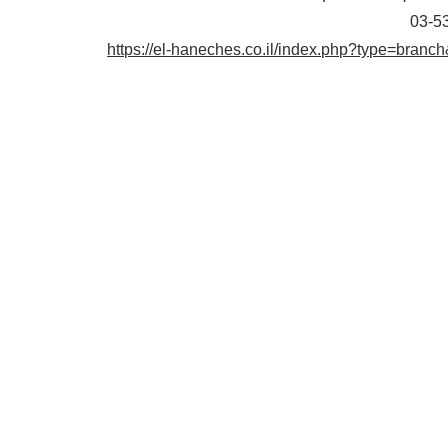
03-5
https://el-haneches.co.il/index.php?type=branc