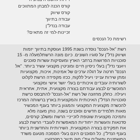
קורס הכנה למבחן המתווכים
קורס שיווק
עבודה בתיווך
עבודה בנדל"ן
זכיינות-למי זה מתאים?
רשימת כל הנכסים
רשת "אל-הנכס" נוסדה בשנת 1995 ועוסקת בתיווך יזמות
ושיווק נדל"ן על סוגיו השונים. כיום מונה הרשתלמעלה מ- 15
סוכנויות הפרושות ברחבי הארץ ומעסיקות עשרות סוכנים
ויועצי נדל"ן בעלי ניסיון חיים ומוניטין מקצועי עשיר ביותר. "אל
הנכס" חרטה על דגלה ערכים של אמינות, איכות, מקצועיות
ומתן שירות ענייני ויעיל ללקוח, ככזו מקפידה הרשת לקלוט
לשורותיה עובדים איכותיים בעלי יושר אישי ומקצועי
המוכשרים לבצע עבודתם בצורה מקצועית, אתית, אחראית
ויעילה. כחלק מחזונה של רשת "אל-הנכס" להתבסס כרשת
סוכנויות הנדל"ן האיכותית והמקצועית בארץ ברשותה המרכז
להכשרה מקצועית המקצועי והמגוון ביותר בענף המכשיר
מאות תלמידים חדשים וסוכנים בשנה, נותן מענה מלא
ותמיכה מקצועית שוטפת לזכייניי הרשת ומשלב קורסים,
סדנאות והעשרות ייחודיות המאפשרות לעובדי הרשת לבצע
את תפקידם בצורה המקצועית, השירותית והחדשנית ביותר
בענף הנדל"ן. כל הסוכנים הינם בעלי הסמכה מטעם משרד
המשפטים ופועלים עפ"י חוק תיווך במקרקעין.