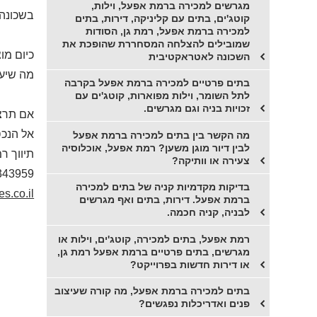
מגרשים למכירה ברמת אפעל, וילות,
בשכונה 
קוטג'ים, בתים עם קליניקה, דירות, בתים
למכירה ברמת אפעל, רמת גן, הסודות
שמובילים להצלחה המסחררת שהופכת את
כיום מו
השכונה לאטראקטיבית
מה שיעל
בתים פרטיים למכירה ברמת אפעל בקרבה
לתל השומר, וילות מפוארות, קוטג'ים עם
זכויות בניה וגם מגרשים.
אם תרצו
אל הנכס
מה הקשר בין בתים למכירה ברמת אפעל
לבין דיור מוגן משען? רמת אפעל, אוכלוסיה
תיווך ר
צעירה או וותיקה?
343959
בדיקות מקדמיות קניה של בתים למכירה
s.co.il
ברמת אפעל. דירות, בתים ואף מגרשים
לבניה, קניה חכמה.
רמת אפעל, בתים למכירה, קוטג'ים, וילות או
מגרשים, בתים פרטיים ברמת אפעל רמת גן,
או דירות חדשות בפרוייקט?
בתים למכירה ברמת אפעל, מה קורה שעיצוב
פנים ואדריכלות נפגשים?