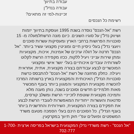
עבודה בתיווך
עבודה בנדל"ן
זכיינות-למי זה מתאים?
רשימת כל הנכסים
רשת "אל-הנכס" נוסדה בשנת 1995 ועוסקת בתיווך יזמות
ושיווק נדל"ן על סוגיו השונים. כיום מונה הרשתלמעלה מ- 15
סוכנויות הפרושות ברחבי הארץ ומעסיקות עשרות סוכנים
ויועצי נדל"ן בעלי ניסיון חיים ומוניטין מקצועי עשיר ביותר. "אל
הנכס" חרטה על דגלה ערכים של אמינות, איכות, מקצועיות
ומתן שירות ענייני ויעיל ללקוח, ככזו מקפידה הרשת לקלוט
לשורותיה עובדים איכותיים בעלי יושר אישי ומקצועי
המוכשרים לבצע עבודתם בצורה מקצועית, אתית, אחראית
ויעילה. כחלק מחזונה של רשת "אל-הנכס" להתבסס כרשת
סוכנויות הנדל"ן האיכותית והמקצועית בארץ ברשותה המרכז
להכשרה מקצועית המקצועי והמגוון ביותר בענף המכשיר
מאות תלמידים חדשים וסוכנים בשנה, נותן מענה מלא
ותמיכה מקצועית שוטפת לזכייניי הרשת ומשלב קורסים,
סדנאות והעשרות ייחודיות המאפשרות לעובדי הרשת לבצע
את תפקידם בצורה המקצועית, השירותית והחדשנית ביותר
בענף הנדל"ן. כל הסוכנים הינם בעלי הסמכה מטעם משרד
המשפטים ופועלים עפ"י חוק תיווך במקרקעין.
"אל הנכס" - רשת משרדי נדלן המקצועית בישראל בפריסה ארצית 1-700-
702-777