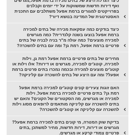
כיצד הגדלת היצע של בתים מכירה ברמת אפעל,מגרשים
ואף דירות חדשות שמשווקות על ידי יזמים וקבלנים
בפרוייקטים למגורים ברמת אפעל משתלבים עם התכנית
האסטרטגית של המדינה בנושא דיור?
כיצד בודקים כמה עסקאות מכירה של בתים למכירה
ברמת אפעל בוצעו בשנה קלנדרית? כמה מגרשים
למכירה מוצעים? כמה עולה מ"ר בניה לבניה של בתים
פרטיים ברמת אפעל, רמת גן? ומה עם בתים להשכרה?
מחירים של בתים פרטיים ברמת אפעל רמת גן, וילות
למכירה, קוטג'ים למכירה, מגרשים או דירות? אלו וילות או
קוטג'ים מוצעים למכירה ובכמה נמכרו בתים פרטים ברמת
אפעל? ומה עם היצע של בתים להשכרה עם קליניקה?
האם זוגות צעירים קונים קוטג'ים למכירה ברמת אפעל
רמת גן? בתים פרטיים למכירה ברמת אפעל, וילות
למכירה או מגרשים, מה הסקטורים של הקונים? והאם יש
בתים להשכרה עם קליניקה מותאמים לרופאים מסוג וילות
להשכרה עם קליניקה או קוטג'ים להשכרה?
בדיקת שוק המטרה, מי קונים בתים למכירה ברמת אפעל?
מגרשים או דירות, דירות חדשות, מחיר למשתכן ,בתים
פרטיים צמודי קרקע או מגרשים.