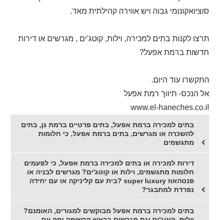
סוציואקונומי גבוה ויש אווירה קהילתית מאד.
תרצו לקנות בתים למכירה, וילות, קוטג'ים , מגרשים או דירות
חדשות ברמת אפעל?
התקשרו עוד היום.
אל הנכס- תיווך רמת אפעל
www.el-haneches.co.il
בתים למכירה ברמת אפעל, בתים פרטיים ברמת גן, בתים
להשכרה או מגרשים, בתים ברמת אפעל, כי חלומות
מתגשמים
דירות למכירה או בתים למכירה ברמת אפעל, כי לפעמים
חלומות מתגשמים, וילות או קוטג'ים? מגרשים לבניה או
פנטהאוז super luxury ?בית עם קליניקה או עם יחידה
נפרדת למתבגר?
בתים למכירה ברמת אפעל מבוקשים למגורים, האומנם?
וילות, קוטג'ים וגם מגרשים בראש הרשימה ומה עם