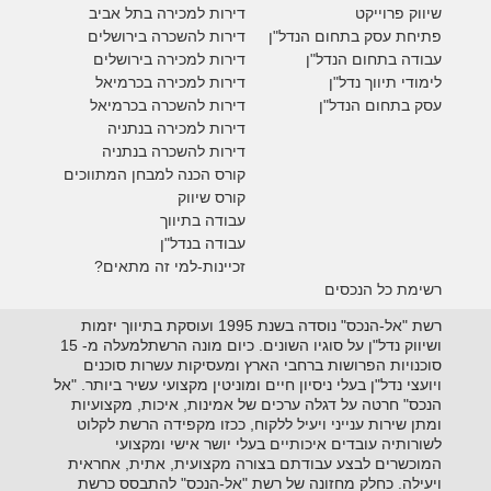
ש
יווק פרוייקט
דירות למכירה בתל אביב
פתיחת עסק בתחום הנדל"ן
דירות להשכרה בירושלים
עבודה בתחום הנדל"ן
דירות למכירה בירושלים
לימודי תיווך נדל"ן
דירות למכירה
בכרמיאל
עסק בתחום הנדל"ן
דירות להשכרה
בכרמיאל
דירות למכירה בנתניה
דירות להשכרה בנתניה
קורס הכנה למבחן המתווכים
קורס שיווק
עבודה בתיווך
עבודה בנדל"ן
זכיינות-למי זה מתאים?
רשימת כל הנכסים
רשת "אל-הנכס" נוסדה בשנת 1995 ועוסקת בתיווך יזמות
ושיווק נדל"ן על סוגיו השונים. כיום מונה הרשתלמעלה מ- 15
סוכנויות הפרושות ברחבי הארץ ומעסיקות עשרות סוכנים
ויועצי נדל"ן בעלי ניסיון חיים ומוניטין מקצועי עשיר ביותר. "אל
הנכס" חרטה על דגלה ערכים של אמינות, איכות, מקצועיות
ומתן שירות ענייני ויעיל ללקוח, ככזו מקפידה הרשת לקלוט
לשורותיה עובדים איכותיים בעלי יושר אישי ומקצועי
המוכשרים לבצע עבודתם בצורה מקצועית, אתית, אחראית
ויעילה. כחלק מחזונה של רשת "אל-הנכס" להתבסס כרשת