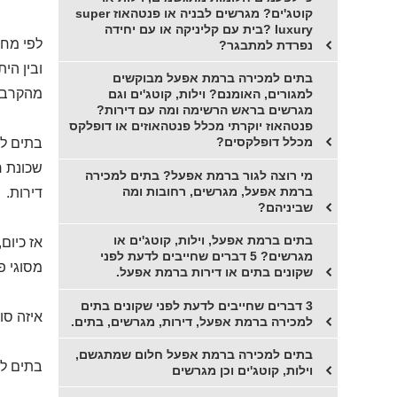
קוטג'ים? מגרשים לבניה או פנטהאוז super
luxury ?בית עם קליניקה או עם יחידה
לפי מחק
נפרדת למתבגר?
ובין הי
בתים למכירה ברמת אפעל מבוקשים
מהקרבה 
למגורים, האומנם? וילות, קוטג'ים וגם
מגרשים בראש הרשימה ומה עם דירות?
פנטהאוז יוקרתי מכלל פנטהאוזים או דופלקס
מכלל דופלקסים?
בתים למ
שכונת ר
מי רוצה לגור ברמת אפעל? בתים למכירה
ברמת אפעל, מגרשים, רחובות ומה
דירות.
שביניהם?
בתים ברמת אפעל, וילות, קוטג'ים או
אז כיום
מגרשים? 5 דברים שחייבים לדעת לפני
מסוגי פ
שקונים בתים או דירות ברמת אפעל.
3 דברים שחייבים לדעת לפני שקונים בתים
איזה סו
למכירה ברמת אפעל, דירות, מגרשים, בתים.
בתים למכירה ברמת אפעל חלום שמתגשם,
בתים למ
וילות, קוטג'ים וכן מגרשים