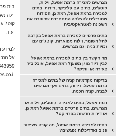
מגרשים למכירה ברמת אפעל, וילות,
בית פרטי על מג
קוטג'ים, בתים עם קליניקה, דירות, בתים
למכירה ברמת אפעל, רמת גן, הסודות
וילה מעו
שמובילים להצלחה המסחררת שהופכת את
קוטג' ע
השכונה לאטראקטיבית
ועוד.
בתים פרטיים למכירה ברמת אפעל בקרבה
לתל השומר, וילות מפוארות, קוטג'ים עם
זכויות בניה וגם מגרשים.
למידע נ
אל הנכס
מה הקשר בין בתים למכירה ברמת אפעל
לבין דיור מוגן משען? רמת אפעל, אוכלוסיה
343959
צעירה או וותיקה?
s.co.il
בדיקות מקדמיות קניה של בתים למכירה
ברמת אפעל. דירות, בתים ואף מגרשים
לבניה, קניה חכמה.
רמת אפעל, בתים למכירה, קוטג'ים, וילות או
מגרשים, בתים פרטיים ברמת אפעל רמת גן,
או דירות חדשות בפרוייקט?
בתים למכירה ברמת אפעל, מה קורה שעיצוב
פנים ואדריכלות נפגשים?