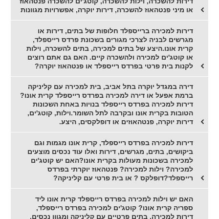
דירות להשכרה, וילות להשכרה, קוטג'ים להשכרה פנטהאוז
או מיני פנטהאוז להשכרה, דירות יוקרה, אפשרויות מגוונות
דירות למכירה ברייספלד חלופות של בתים, דירות או
מגרשים לבניה לצרכי מגורים בשכונת פרדס רייספלד,
קרית אונו.היצע של בתים למכירה, בתים להשכרה, וילות
או קוטג'ים למכירה ולהשכרה קיים. האם גם אתם רוצים
לקנות בית פרטי בפרדס רייספלד או פנטהאוז יוקרה?
דירה במגדל יוקרה בתל אביב, בית למכירה עם קליניקה
ברמת אפעל או דירה למכירה בפרדס רייספלד קרית אונו?
דירות למכירה בפרדס רייספלד בנויות באחת השכונות
הטובות בקרית אונו ובקרבה לתל השומר.וילות, קוטג'ים,
דירות יוקרה, פנטהאוזים או דופלקסים, היצע.
דירות למכירה בפרדס רייספלד, קרית אונו מגמות וגם
ביקושים, בתים, מגרשים, דירות ואלו עוד נכסים מוצעים
למכירה בשכונות מעולות בקרית אונו?האם יש קוטג'ים
למכירה? וילות למכירה? פנטהאוז יוקרתי בפרדס
רייספלד?דופלקס ? או בית פרטי עם קליניקה?
האם יש וילות למכירה בפרדס רייספלד קרית אונו ליד
ספריה קרית אונו? קוטג'ים למכירה בפרדס רייספלד,
דירות למכירה, בתים פרטיים עם קליניקה ומגוון נכסים.