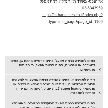
אל הנכס- משרד תיווך נדל"ן, רמת אפעל
03-5343959
https://el-haneches.co.il/index.php?
type=info_page&page_id=1109
בתים למכירה ברמת אפעל, בתים פרטיים ברמת גן, בתים
להשכרה או מגרשים, בתים ברמת אפעל, כי חלומות
מתגשמים
דירות למכירה או בתים למכירה ברמת אפעל, כי לפעמים
חלומות מתגשמים, וילות או קוטג'ים? מגרשים לבניה או
פנטהאוז super luxury ?בית עם קליניקה או עם יחידה
נפרדת למתבגר?
בתים למכירה ברמת אפעל מבוקשים למגורים, האומנם?
וילות, קוטג'ים וגם מגרשים בראש הרשימה ומה עם