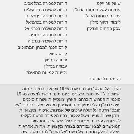
ש
יווק פרוייקט
דירות למכירה בתל אביב
פתיחת עסק בתחום הנדל"ן
דירות להשכרה בירושלים
עבודה בתחום הנדל"ן
דירות למכירה בירושלים
לימודי תיווך נדל"ן
דירות למכירה
בכרמיאל
עסק בתחום הנדל"ן
דירות להשכרה
בכרמיאל
דירות למכירה בנתניה
דירות להשכרה בנתניה
קורס הכנה למבחן המתווכים
קורס שיווק
עבודה בתיווך
עבודה בנדל"ן
זכיינות-למי זה מתאים?
רשימת כל הנכסים
רשת "אל-הנכס" נוסדה בשנת 1995 ועוסקת בתיווך יזמות
ושיווק נדל"ן על סוגיו השונים. כיום מונה הרשתלמעלה מ- 15
סוכנויות הפרושות ברחבי הארץ ומעסיקות עשרות סוכנים
ויועצי נדל"ן בעלי ניסיון חיים ומוניטין מקצועי עשיר ביותר. "אל
הנכס" חרטה על דגלה ערכים של אמינות, איכות, מקצועיות
ומתן שירות ענייני ויעיל ללקוח, ככזו מקפידה הרשת לקלוט
לשורותיה עובדים איכותיים בעלי יושר אישי ומקצועי
המוכשרים לבצע עבודתם בצורה מקצועית, אתית, אחראית
ויעילה. כחלק מחזונה של רשת "אל-הנכס" להתבסס כרשת