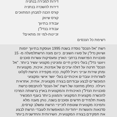
דירות למכירה בנתניה
דירות להשכרה בנתניה
קורס הכנה למבחן המתווכים
קורס שיווק
עבודה בתיווך
עבודה בנדל"ן
זכיינות-למי זה מתאים?
רשימת כל הנכסים
רשת "אל-הנכס" נוסדה בשנת 1995 ועוסקת בתיווך יזמות
ושיווק נדל"ן על סוגיו השונים. כיום מונה הרשתלמעלה מ- 15
סוכנויות הפרושות ברחבי הארץ ומעסיקות עשרות סוכנים
ויועצי נדל"ן בעלי ניסיון חיים ומוניטין מקצועי עשיר ביותר. "אל
הנכס" חרטה על דגלה ערכים של אמינות, איכות, מקצועיות
ומתן שירות ענייני ויעיל ללקוח, ככזו מקפידה הרשת לקלוט
לשורותיה עובדים איכותיים בעלי יושר אישי ומקצועי
המוכשרים לבצע עבודתם בצורה מקצועית, אתית, אחראית
ויעילה. כחלק מחזונה של רשת "אל-הנכס" להתבסס כרשת
סוכנויות הנדל"ן האיכותית והמקצועית בארץ ברשותה המרכז
להכשרה מקצועית המקצועי והמגוון ביותר בענף המכשיר
מאות תלמידים חדשים וסוכנים בשנה, נותן מענה מלא
ותמיכה מקצועית שוטפת לזכייניי הרשת ומשלב קורסים,
סדנאות והעשרות ייחודיות המאפשרות לעובדי הרשת לבצע
את תפקידם בצורה המקצועית, השירותית והחדשנית ביותר