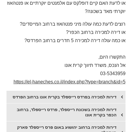
או לדעת האם קיים דופלקס עם אלמנטים יוקרתיים או פנטהאוז
יוקרתי מאד בשכונה?
רוצים לדעת כמה עולה מיני פנטהאוז ברחוב המייסדים?
או דירה למכירה ברחוב הכפר?
או כמה עולה דירה למכירה 5 חדרים ברחוב הפרדס?
התקשרו היום,
אל הנכס, משרד תיווך קרית אונו
03-5343959
https://el-haneches.co.il/index.php?type=branch&id=5
דירות למכירה בפרדס רייספלד בקרית אונו ברחוב הפרדס
דירות למכירה בשכונת רייספלד, פרדס רייספלד, ברחוב
הכפר בקרית אונו
דירות למכירה ברחוב יהושוע באום פרס רייספלד פארק