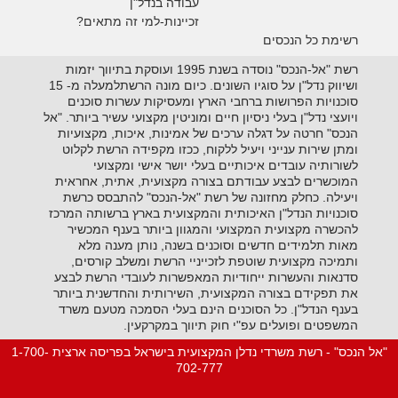
עבודה בנדל"ן
זכיינות-למי זה מתאים?
רשימת כל הנכסים
רשת "אל-הנכס" נוסדה בשנת 1995 ועוסקת בתיווך יזמות
ושיווק נדל"ן על סוגיו השונים. כיום מונה הרשתלמעלה מ- 15
סוכנויות הפרושות ברחבי הארץ ומעסיקות עשרות סוכנים
ויועצי נדל"ן בעלי ניסיון חיים ומוניטין מקצועי עשיר ביותר. "אל
הנכס" חרטה על דגלה ערכים של אמינות, איכות, מקצועיות
ומתן שירות ענייני ויעיל ללקוח, ככזו מקפידה הרשת לקלוט
לשורותיה עובדים איכותיים בעלי יושר אישי ומקצועי
המוכשרים לבצע עבודתם בצורה מקצועית, אתית, אחראית
ויעילה. כחלק מחזונה של רשת "אל-הנכס" להתבסס כרשת
סוכנויות הנדל"ן האיכותית והמקצועית בארץ ברשותה המרכז
להכשרה מקצועית המקצועי והמגוון ביותר בענף המכשיר
מאות תלמידים חדשים וסוכנים בשנה, נותן מענה מלא
ותמיכה מקצועית שוטפת לזכייניי הרשת ומשלב קורסים,
סדנאות והעשרות ייחודיות המאפשרות לעובדי הרשת לבצע
את תפקידם בצורה המקצועית, השירותית והחדשנית ביותר
בענף הנדל"ן. כל הסוכנים הינם בעלי הסמכה מטעם משרד
המשפטים ופועלים עפ"י חוק תיווך במקרקעין.
"אל הנכס" - רשת משרדי נדלן המקצועית בישראל בפריסה ארצית 1-700-
702-777