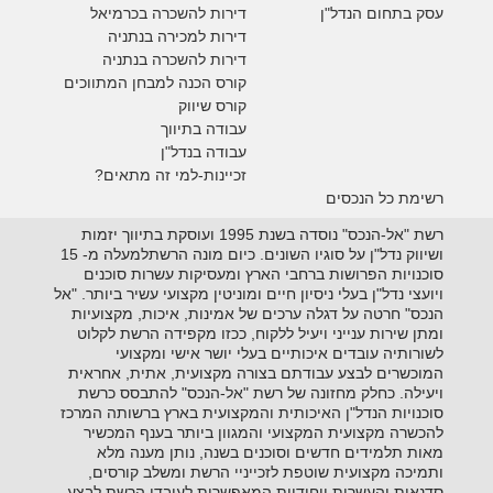
עסק בתחום הנדל"ן
דירות להשכרה
בכרמיאל
דירות למכירה בנתניה
דירות להשכרה בנתניה
קורס הכנה למבחן המתווכים
קורס שיווק
עבודה בתיווך
עבודה בנדל"ן
זכיינות-למי זה מתאים?
רשימת כל הנכסים
רשת "אל-הנכס" נוסדה בשנת 1995 ועוסקת בתיווך יזמות
ושיווק נדל"ן על סוגיו השונים. כיום מונה הרשתלמעלה מ- 15
סוכנויות הפרושות ברחבי הארץ ומעסיקות עשרות סוכנים
ויועצי נדל"ן בעלי ניסיון חיים ומוניטין מקצועי עשיר ביותר. "אל
הנכס" חרטה על דגלה ערכים של אמינות, איכות, מקצועיות
ומתן שירות ענייני ויעיל ללקוח, ככזו מקפידה הרשת לקלוט
לשורותיה עובדים איכותיים בעלי יושר אישי ומקצועי
המוכשרים לבצע עבודתם בצורה מקצועית, אתית, אחראית
ויעילה. כחלק מחזונה של רשת "אל-הנכס" להתבסס כרשת
סוכנויות הנדל"ן האיכותית והמקצועית בארץ ברשותה המרכז
להכשרה מקצועית המקצועי והמגוון ביותר בענף המכשיר
מאות תלמידים חדשים וסוכנים בשנה, נותן מענה מלא
ותמיכה מקצועית שוטפת לזכייניי הרשת ומשלב קורסים,
סדנאות והעשרות ייחודיות המאפשרות לעובדי הרשת לבצע