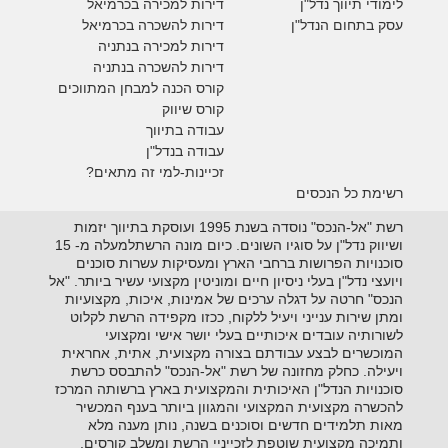
לימודי תיווך נדל"ן
דירות למכירה
בכרמיאל
עסק בתחום הנדל"ן
דירות להשכרה
בכרמיאל
דירות למכירה בנתניה
דירות להשכרה בנתניה
קורס הכנה למבחן המתווכים
קורס שיווק
עבודה בתיווך
עבודה בנדל"ן
זכיינות-למי זה מתאים?
רשימת כל הנכסים
רשת "אל-הנכס" נוסדה בשנת 1995 ועוסקת בתיווך יזמות
ושיווק נדל"ן על סוגיו השונים. כיום מונה הרשתלמעלה מ- 15
סוכנויות הפרושות ברחבי הארץ ומעסיקות עשרות סוכנים
ויועצי נדל"ן בעלי ניסיון חיים ומוניטין מקצועי עשיר ביותר. "אל
הנכס" חרטה על דגלה ערכים של אמינות, איכות, מקצועיות
ומתן שירות ענייני ויעיל ללקוח, ככזו מקפידה הרשת לקלוט
לשורותיה עובדים איכותיים בעלי יושר אישי ומקצועי
המוכשרים לבצע עבודתם בצורה מקצועית, אתית, אחראית
ויעילה. כחלק מחזונה של רשת "אל-הנכס" להתבסס כרשת
סוכנויות הנדל"ן האיכותית והמקצועית בארץ ברשותה המרכז
להכשרה מקצועית המקצועי והמגוון ביותר בענף המכשיר
מאות תלמידים חדשים וסוכנים בשנה, נותן מענה מלא
ותמיכה מקצועית שוטפת לזכייניי הרשת ומשלב קורסים,