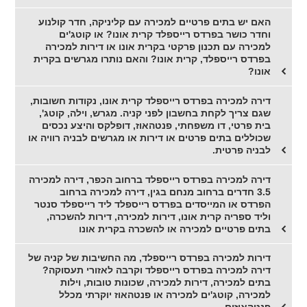
האם יש בתים פרטיים למכירה עם קליניקה, חדר קולנוע
וחדר כושר בפרדס רייספלד קרית אונו? או קוטג'ים
למכירה עם תכנון פרקטי בקרית אונו או דירות למכירה
בפרדס רייספלד, קרית אונו? והאם נותרו מגרשים בקרית
אונו?
דירה למכירה בפרדס רייספלד קרית אונו, נקודות חשובות,
שגם צריך לקחת בחשבון לפני קניה. מגרש, וילה, קוטג',
בית פרטי, דו משפחתי, פנטהאוז, דופלקס והיצע נכסים
שכוללים בתים פרטים או דירות או מגרשים לבניה רוויה או
לבניה פרטית.
דירה למכירה בפרדס רייספלד ברחוב הכפר, דירה למכירה
3.5 חדרים ברחוב מנחם בגין, דירה למכירה ברחוב
הפרדס או המייסדים בפרדס רייספלד ליד רייספלד סנטר
וליד ספריה קרית אונו, דירות למכירה, דירות להשכרה,
בתים פרטיים למכירה או להשכרה בקרית אונו
דירות למכירה בפרדס רייספלד, מה החשיבות של קניה של
דירה למכירה בפרדס רייספלד וקרבה לאזורי תעסוקה?
בתים למכירה, דירות למכירה, שכונות טובות, וילות
למכירה, קוטג'ים למכירה או פנטהאוז יוקרתי מכלל