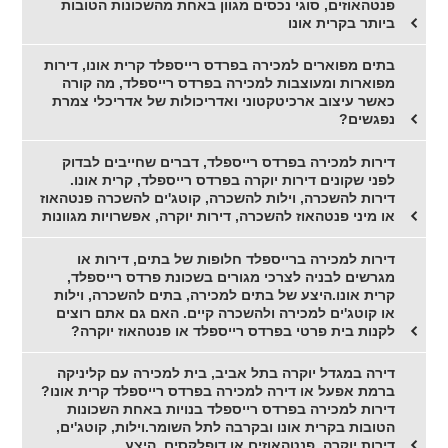
פנטהאוזים, סוגי נכסים מגוון באחת מהשכונות הטובות
ביותר בקרית אונו
בתים מפוארים למכירה בפרדס רייספלד קרית אונו, דירות
מפוארות ומעוצבות למכירה בפרדס רייספלד, מה קורה
כאשר עיצוב ארכיטקטוני ואדריכולות של אדריכלי צמרת
נפגשים?
דירות למכירה בפרדס רייספלד, דברים שחייבים לבדוק
לפני שקונים דירות יוקרה בפרדס רייספלד, קרית אונו.
דירות להשכרה, וילות להשכרה, קוטג'ים להשכרה פנטהאוז
או מיני פנטהאוז להשכרה, דירות יוקרה, אפשרויות מגוונות
דירות למכירה ברייספלד חלופות של בתים, דירות או
מגרשים לבניה לצרכי מגורים בשכונת פרדס רייספלד,
קרית אונו.היצע של בתים למכירה, בתים להשכרה, וילות
או קוטג'ים למכירה ולהשכרה קיים. האם גם אתם רוצים
לקנות בית פרטי בפרדס רייספלד או פנטהאוז יוקרה?
דירה במגדל יוקרה בתל אביב, בית למכירה עם קליניקה
ברמת אפעל או דירה למכירה בפרדס רייספלד קרית אונו?
דירות למכירה בפרדס רייספלד בנויות באחת השכונות
הטובות בקרית אונו ובקרבה לתל השומר.וילות, קוטג'ים,
דירות יוקרה, פנטהאוזים או דופלקסים, היצע.