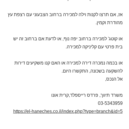
אז, אם תרצו לקנות וילה למכירה ברחוב הצבעוני עם רצפת עץ
מהודרת וקמין.
או קוטג' למכירה ברחוב יפה נוף, או לדעת אם ברחוב זה יש
בית פרטי עם קליניקה למכירה.
או בכמה נמכרה דירה למכירה או האם קנו משקיעים דירות
להשקעה בשכונה, התקשרו היום.
אל הנכס,
משרד תיווך, פרדס רייספלד,קרית אונו
03-5343959
https://el-haneches.co.il/index.php?type=branch&id=5