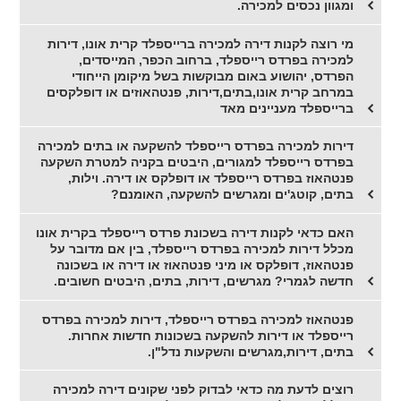
ומגוון נכסים למכירה.
מי רוצה לקנות דירה למכירה ברייספלד קרית אונו, דירות
למכירה בפרדס רייספלד, ברחוב הכפר, המייסדים,
הפרדס, יהושוע באום מבוקשות בשל מיקומן הייחודי
במרחב קרית אונו,בתים,דירות, פנטהאוזים או דופלקסים
ברייספלד מעניינים מאד
דירות למכירה בפרדס רייספלד להשקעה או בתים למכירה
בפרדס רייספלד למגורים, היבטים בקניה למטרת השקעה
פנטהאוז בפרדס רייספלד או דופלקס או דירה. וילות,
בתים, קוטג'ים ומגרשים להשקעה, האומנם?
האם כדאי לקנות דירה בשכונת פרדס רייספלד בקרית אונו
מכלל דירות למכירה בפרדס רייספלד, בין אם מדובר על
פנטהאוז, דופלקס או מיני פנטהאוז או דירה או בשכונה
חדשה לגמרי? מגרשים, דירות, בתים, היבטים חשובים.
פנטהאוז למכירה בפרדס רייספלד, דירות למכירה בפרדס
רייספלד או דירות להשקעה בשכונות חדשות אחרות.
בתים, דירות,מגרשים והשקעות נדל"ן.
רוצים לדעת מה כדאי לבדוק לפני שקונים דירה למכירה