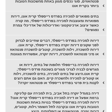
פנטהאוזים, סוגי נכסים מגוון באחת מהשכונות הטובות
ביותר בקרית אונו
בתים מפוארים למכירה בפרדס רייספלד קרית אונו, דירות
מפוארות ומעוצבות למכירה בפרדס רייספלד, מה קורה
כאשר עיצוב ארכיטקטוני ואדריכולות של אדריכלי צמרת
נפגשים?
דירות למכירה בפרדס רייספלד, דברים שחייבים לבדוק
לפני שקונים דירות יוקרה בפרדס רייספלד, קרית אונו.
דירות להשכרה, וילות להשכרה, קוטג'ים להשכרה פנטהאוז
או מיני פנטהאוז להשכרה, דירות יוקרה, אפשרויות מגוונות
דירות למכירה ברייספלד חלופות של בתים, דירות או
מגרשים לבניה לצרכי מגורים בשכונת פרדס רייספלד,
קרית אונו.היצע של בתים למכירה, בתים להשכרה, וילות
או קוטג'ים למכירה ולהשכרה קיים. האם גם אתם רוצים
לקנות בית פרטי בפרדס רייספלד או פנטהאוז יוקרה?
דירה במגדל יוקרה בתל אביב, בית למכירה עם קליניקה
ברמת אפעל או דירה למכירה בפרדס רייספלד קרית אונו?
דירות למכירה בפרדס רייספלד בנויות באחת השכונות
הטובות בקרית אונו ובקרבה לתל השומר.וילות, קוטג'ים,
דירות יוקרה, פנטהאוזים או דופלקסים, היצע.