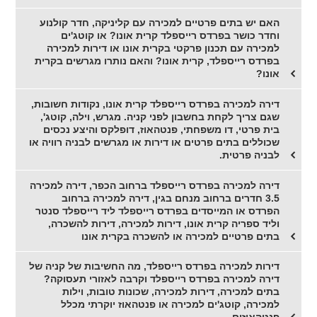
האם יש בתים פרטיים למכירה עם קליניקה, חדר קולנוע
וחדר כושר בפרדס רייספלד קרית אונו? או קוטג'ים
למכירה עם תכנון פרקטי בקרית אונו או דירות למכירה
בפרדס רייספלד, קרית אונו? והאם נותרו מגרשים בקרית
אונו?
דירה למכירה בפרדס רייספלד קרית אונו, נקודות חשובות,
שגם צריך לקחת בחשבון לפני קניה. מגרש, וילה, קוטג',
בית פרטי, דו משפחתי, פנטהאוז, דופלקס והיצע נכסים
שכוללים בתים פרטים או דירות או מגרשים לבניה רוויה או
לבניה פרטית.
דירה למכירה בפרדס רייספלד ברחוב הכפר, דירה למכירה
3.5 חדרים ברחוב מנחם בגין, דירה למכירה ברחוב
הפרדס או המייסדים בפרדס רייספלד ליד רייספלד סנטר
וליד ספריה קרית אונו, דירות למכירה, דירות להשכרה,
בתים פרטיים למכירה או להשכרה בקרית אונו
דירות למכירה בפרדס רייספלד, מה החשיבות של קניה של
דירה למכירה בפרדס רייספלד וקרבה לאזורי תעסוקה?
בתים למכירה, דירות למכירה, שכונות טובות, וילות
למכירה, קוטג'ים למכירה או פנטהאוז יוקרתי מכלל