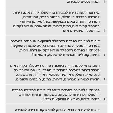
ומגוון נכסים למכירה.
מי רוצה לקנות דירה למכירה ברייספלד קרית אונו, דירות
למכירה בפרדס רייספלד, ברחוב הכפר, המייסדים,
הפרדס, יהושוע באום מבוקשות בשל מיקומן הייחודי
במרחב קרית אונו,בתים,דירות, פנטהאוזים או דופלקסים
ברייספלד מעניינים מאד
דירות למכירה בפרדס רייספלד להשקעה או בתים למכירה
בפרדס רייספלד למגורים, היבטים בקניה למטרת השקעה
פנטהאוז בפרדס רייספלד או דופלקס או דירה. וילות,
בתים, קוטג'ים ומגרשים להשקעה, האומנם?
האם כדאי לקנות דירה בשכונת פרדס רייספלד בקרית אונו
מכלל דירות למכירה בפרדס רייספלד, בין אם מדובר על
פנטהאוז, דופלקס או מיני פנטהאוז או דירה או בשכונה
חדשה לגמרי? מגרשים, דירות, בתים, היבטים חשובים.
פנטהאוז למכירה בפרדס רייספלד, דירות למכירה בפרדס
רייספלד או דירות להשקעה בשכונות חדשות אחרות.
בתים, דירות,מגרשים והשקעות נדל"ן.
רוצים לדעת מה כדאי לבדוק לפני שקונים דירה למכירה