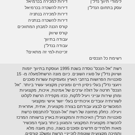
לימודי תיווך נדל"ן
דירות למכירה
בכרמיאל
עסק בתחום הנדל"ן
דירות להשכרה
בכרמיאל
דירות למכירה בנתניה
דירות להשכרה בנתניה
קורס הכנה למבחן המתווכים
קורס שיווק
עבודה בתיווך
עבודה בנדל"ן
זכיינות-למי זה מתאים?
רשימת כל הנכסים
רשת "אל-הנכס" נוסדה בשנת 1995 ועוסקת בתיווך יזמות
ושיווק נדל"ן על סוגיו השונים. כיום מונה הרשתלמעלה מ- 15
סוכנויות הפרושות ברחבי הארץ ומעסיקות עשרות סוכנים
ויועצי נדל"ן בעלי ניסיון חיים ומוניטין מקצועי עשיר ביותר. "אל
הנכס" חרטה על דגלה ערכים של אמינות, איכות, מקצועיות
ומתן שירות ענייני ויעיל ללקוח, ככזו מקפידה הרשת לקלוט
לשורותיה עובדים איכותיים בעלי יושר אישי ומקצועי
המוכשרים לבצע עבודתם בצורה מקצועית, אתית, אחראית
ויעילה. כחלק מחזונה של רשת "אל-הנכס" להתבסס כרשת
סוכנויות הנדל"ן האיכותית והמקצועית בארץ ברשותה המרכז
להכשרה מקצועית המקצועי והמגוון ביותר בענף המכשיר
מאות תלמידים חדשים וסוכנים בשנה, נותן מענה מלא
ותמיכה מקצועית שוטפת לזכייניי הרשת ומשלב קורסים,