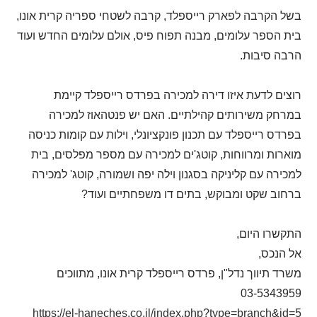
בשל הקרבה לפארק רייספלד, קרבה לשטחי ספריה קרית אונו,
בית הספר עלומים, מבנה תפוח פיס, אולם עלומים החדש ועוד
הרבה סיבות.
רוצים לדעת איזו דירה למכירה בפרדס רייספלד קיימת
במרחק משירותים קהילתיים. האם יש פנטהאוז למכירה
בפרדס רייספלד עם תכנון פונקציונלי, וילות עם קומות כניסה
מוארות ומרווחות, קוטג'ים למכירה עם מספר מפלסים, בית
למכירה עם קליניקה בסגנון וילה יפה ושמורה, קוטג' למכירה
ברחוב שקט ומבוקש, בתים דו משפחתיים ועוד?
התקשרו היום,
אל הנכס,
משרד תיווך נדל"ן, פרדס רייספלד קרית אונו, מתווכים
03-5343959
https://el-haneches.co.il/index.php?type=branch&id=5