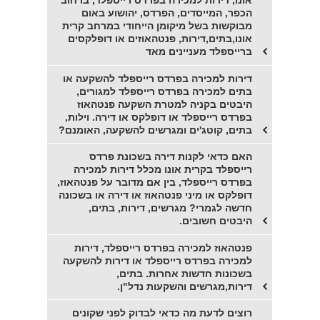
אונו, דירות למכירה בפרדס רייספלד, ברחוב
הכפר, המייסדים, הפרדס, יהושוע באום
מבוקשות בשל מיקומן הייחודי במרחב קרית
אונו,בתים,דירות, פנטהאוזים או דופלקסים
ברייספלד מעניינים מאד
דירות למכירה בפרדס רייספלד להשקעה או
בתים למכירה בפרדס רייספלד למגורים,
היבטים בקניה למטרת השקעה פנטהאוז
בפרדס רייספלד או דופלקס או דירה. וילות,
בתים, קוטג'ים ומגרשים להשקעה, האומנם?
האם כדאי לקנות דירה בשכונת פרדס
רייספלד בקרית אונו מכלל דירות למכירה
בפרדס רייספלד, בין אם מדובר על פנטהאוז,
דופלקס או מיני פנטהאוז או דירה או בשכונה
חדשה לגמרי? מגרשים, דירות, בתים,
היבטים חשובים.
פנטהאוז למכירה בפרדס רייספלד, דירות
למכירה בפרדס רייספלד או דירות להשקעה
בשכונות חדשות אחרות. בתים,
דירות,מגרשים והשקעות נדל"ן.
רוצים לדעת מה כדאי לבדוק לפני שקונים