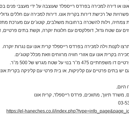
ונו או דירה למכירה בפרדס רייספלד שעוצבה על ידי מעצבי פנים בסג
שרויות של רכישת דירות בקרית אונו. דירות למכירה עם חללים גדולים
צמחיה, וילות להשכרה ברחובות משולבים, קוטג'ים עם מערכת מתקד
ים עם שטח גדול, דופלקסים עם חלונות יוקרה, וקשת בתים פרטיים, דו 
רצו לקנות וילה למכירה בפרדס רייספלד קרית אונו עם נגרות יוקרה.
כירה בקרית אונו עם אזורי חוויה מרווחים וזאת מכלל קוטג'ים.
שפחתיים 475 מ"ר בנוי על שטח מגרש של 500 מ"ר.
 יש בתים פרטיים עם קליניקות, או בית פרטי עם קליניקה בקרית אונו.
היום,
, משרד תיווך, מתווכים, פרדס רייספלד, קרית אונו
03-5
https://el-haneches.co.il/index.php?type=info_page&page_