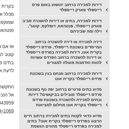
דירות למכירה ברחוב יהושוע באום פרס
בקרית א
רייספלד פארק רייספלד
מכלל אפ
דירות למכירה, בתים או דירות להשכרה סביב
שמוקפת 
פארק רייספלד, פנטהאוז, דופלקס, קוטג'',
פנטהאוז
וילה ומה שביניהם
דירה למכירה או דירה להשכרה ברחוב
אז אם ת
המייסדים בשכונת רייספלד, פרדס רייספלד
בקרית אונו, דירות למכירה בפרדס רייספלד
קוטג' למ
או דירות להשכרה ברחוב הפרדס עשויות
בתים פרטיים דו מ
להוות הזדמנות מעולה למגורים
לדעת אם
דירות למכירה ברחוב מנחם בגין בשכונת
פרדס רייספלד בקרית אונו
התקשרו 
מדוע בתים פרטיים ברחוב יפה נוף בשכונת
פרדס רייספלד מובילים בביקושים? דירות
אל הנכס
ובתים למכירה ולהשכרה בשכונת פרדס
343959
רייספלד בקרית אונו מחלום למציאות
id=1069
מדוע כדאי לקנות בתים למכירה ברחוב חיים
הרצוג בפרדס רייספלד בקרית אונו? בתים
למכירה בפרדס רייספלד מהווים הגשמת