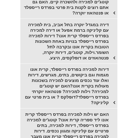
קוטג'ים למכירה ולהשכרה קיים. האם גם
אתם רוצים לקנות בית פרטי בפרדס רייספלד
או פנטהאוז יוקרה?
דירה במגדל יוקרה בתל אביב, בית למכירה
עם קליניקה ברמת אפעל או דירה למכירה
בפרדס רייספלד קרית אונו? דירות למכירה
בפרדס רייספלד בנויות באחת השכונות
הטובות בקרית אונו ובקרבה לתל
השומר.וילות, קוטג'ים, דירות יוקרה,
פנטהאוזים או דופלקסים, היצע.
דירות למכירה בפרדס רייספלד, קרית אונו
מגמות וגם ביקושים, בתים, מגרשים, דירות
ואלו עוד נכסים מוצעים למכירה בשכונות
מעולות בקרית אונו?האם יש קוטג'ים
למכירה? וילות למכירה? פנטהאוז יוקרתי
בפרדס רייספלד?דופלקס ? או בית פרטי עם
קליניקה?
האם יש וילות למכירה בפרדס רייספלד קרית
אונו ליד ספריה קרית אונו? קוטג'ים למכירה
בפרדס רייספלד, דירות למכירה, בתים
פרטיים עם קליניקה ומגוון נכסים. דירות
למכירה בפרדס רייספלד קרית אונו מעבר