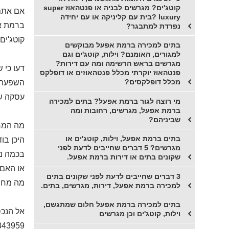
קוטג'ים? מגרשים לבניה או פנטהאוז super
אם אתם 
luxury ?בית עם קליניקה או עם יחידה
ברמת אפ
נפרדת למתבגר?
קוטג'ים
בתים למכירה ברמת אפעל מבוקשים
למגורים, האומנם? וילות, קוטג'ים וגם
מגרשים בראש הרשימה ומה עם דירות?
דעו כי 
פנטהאוז יוקרתי מכלל פנטהאוזים או דופלקס
מכלל דופלקסים?
השפעה מ
עסקה של
מי רוצה לגור ברמת אפעל? בתים למכירה
ברמת אפעל, מגרשים, רחובות ומה
שביניהם?
מה המחי
בתים ברמת אפעל, וילות, קוטג'ים או
היכן בו
מגרשים? 5 דברים שחייבים לדעת לפני
בכמה נמ
שקונים בתים או דירות ברמת אפעל.
או האם 
3 דברים שחייבים לדעת לפני שקונים בתים
מה מחיר
למכירה ברמת אפעל, דירות, מגרשים, בתים.
בתים למכירה ברמת אפעל חלום שמתגשם,
אל הנכס
וילות, קוטג'ים וכן מגרשים
343959