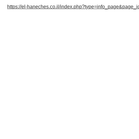
https://el-haneches.co.il/index.php?type=info_page&page_