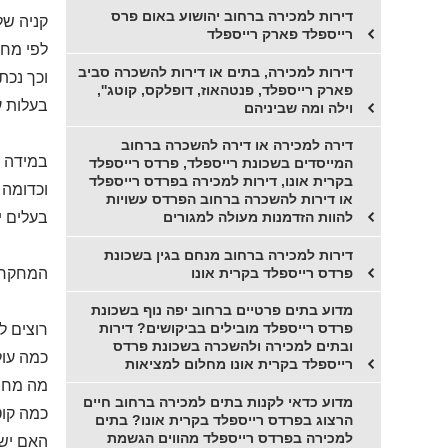
דירות למכירה ברחוב יהושוע באום פרס
קניה של
רייספלד פארק רייספלד
לפי מחקר
דירות למכירה, בתים או דירות להשכרה סביב
וכך נכת
פארק רייספלד, פנטהאוז, דופלקס, קוטג'',
בעלות ע
וילה ומה שביניהם
דירה למכירה או דירה להשכרה ברחוב
במידה ו
המייסדים בשכונת רייספלד, פרדס רייספלד
בקרית אונו, דירות למכירה בפרדס רייספלד
וכדומה 
או דירות להשכרה ברחוב הפרדס עשויות
בעלים י
להוות הזדמנות מעולה למגורים
דירות למכירה ברחוב מנחם בגין בשכונת
פרדס רייספלד בקרית אונו
המחקר מראה
מדוע בתים פרטיים ברחוב יפה נוף בשכונת
פרדס רייספלד מובילים בביקושים? דירות
רוצים ל
ובתים למכירה ולהשכרה בשכונת פרדס
כמה עול
רייספלד בקרית אונו מחלום למציאות
מה מחיר
מדוע כדאי לקנות בתים למכירה ברחוב חיים
כמה קוט
הרצוג בפרדס רייספלד בקרית אונו? בתים
למכירה בפרדס רייספלד מהווים הגשמת
האם יש 