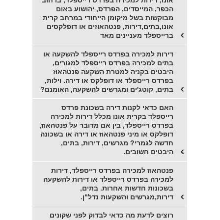
אונו, דירות למכירה בפרדס רייספלד, ברחוב
הכפר, המייסדים, הפרדס, יהושוע באום
מבוקשות בשל מיקומן הייחודי במרחב קרית
אונו,בתים,דירות, פנטהאוזים או דופלקסים
ברייספלד מעניינים מאד
דירות למכירה בפרדס רייספלד להשקעה או
בתים למכירה בפרדס רייספלד למגורים,
היבטים בקניה למטרת השקעה פנטהאוז
בפרדס רייספלד או דופלקס או דירה. וילות,
בתים, קוטג'ים ומגרשים להשקעה, האומנם?
האם כדאי לקנות דירה בשכונת פרדס
רייספלד בקרית אונו מכלל דירות למכירה
בפרדס רייספלד, בין אם מדובר על פנטהאוז,
דופלקס או מיני פנטהאוז או דירה או בשכונה
חדשה לגמרי? מגרשים, דירות, בתים,
היבטים חשובים.
פנטהאוז למכירה בפרדס רייספלד, דירות
למכירה בפרדס רייספלד או דירות להשקעה
בשכונות חדשות אחרות. בתים,
דירות,מגרשים והשקעות נדל"ן.
רוצים לדעת מה כדאי לבדוק לפני שקונים