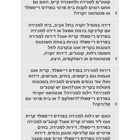
קוטג'ים למכירה ולהשכרה קיים. האם גם
אתם רוצים לקנות בית פרטי בפרדס רייספלד
או פנטהאוז יוקרה?
דירה במגדל יוקרה בתל אביב, בית למכירה
עם קליניקה ברמת אפעל או דירה למכירה
בפרדס רייספלד קרית אונו? דירות למכירה
בפרדס רייספלד בנויות באחת השכונות
הטובות בקרית אונו ובקרבה לתל
השומר.וילות, קוטג'ים, דירות יוקרה,
פנטהאוזים או דופלקסים, היצע.
דירות למכירה בפרדס רייספלד, קרית אונו
מגמות וגם ביקושים, בתים, מגרשים, דירות
ואלו עוד נכסים מוצעים למכירה בשכונות
מעולות בקרית אונו?האם יש קוטג'ים
למכירה? וילות למכירה? פנטהאוז יוקרתי
בפרדס רייספלד?דופלקס ? או בית פרטי עם
קליניקה?
האם יש וילות למכירה בפרדס רייספלד קרית
אונו ליד ספריה קרית אונו? קוטג'ים למכירה
בפרדס רייספלד, דירות למכירה, בתים
פרטיים עם קליניקה ומגוון נכסים. דירות
למכירה בפרדס רייספלד קרית אונו מעבר