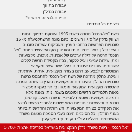
עבודה בתיווך
עבודה בנדל"ן
זכיינות-למי זה מתאים?
רשימת כל הנכסים
רשת "אל-הנכס" נוסדה בשנת 1995 ועוסקת בתיווך יזמות
ושיווק נדל"ן על סוגיו השונים. כיום מונה הרשתלמעלה מ- 15
סוכנויות הפרושות ברחבי הארץ ומעסיקות עשרות סוכנים
ויועצי נדל"ן בעלי ניסיון חיים ומוניטין מקצועי עשיר ביותר. "אל
הנכס" חרטה על דגלה ערכים של אמינות, איכות, מקצועיות
ומתן שירות ענייני ויעיל ללקוח, ככזו מקפידה הרשת לקלוט
לשורותיה עובדים איכותיים בעלי יושר אישי ומקצועי
המוכשרים לבצע עבודתם בצורה מקצועית, אתית, אחראית
ויעילה. כחלק מחזונה של רשת "אל-הנכס" להתבסס כרשת
סוכנויות הנדל"ן האיכותית והמקצועית בארץ ברשותה המרכז
להכשרה מקצועית המקצועי והמגוון ביותר בענף המכשיר
מאות תלמידים חדשים וסוכנים בשנה, נותן מענה מלא
ותמיכה מקצועית שוטפת לזכייניי הרשת ומשלב קורסים,
סדנאות והעשרות ייחודיות המאפשרות לעובדי הרשת לבצע
את תפקידם בצורה המקצועית, השירותית והחדשנית ביותר
בענף הנדל"ן. כל הסוכנים הינם בעלי הסמכה מטעם משרד
המשפטים ופועלים עפ"י חוק תיווך במקרקעין.
"אל הנכס" - רשת משרדי נדלן המקצועית בישראל בפריסה ארצית 1-700-