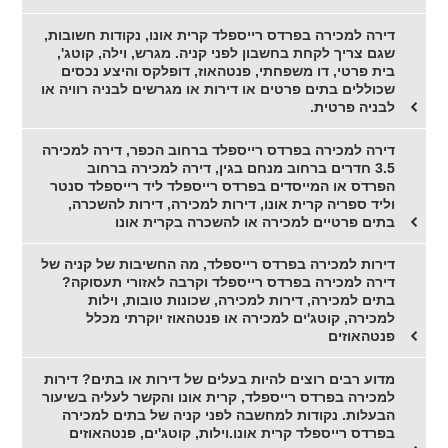
דירה למכירה בפרדס רייספלד קרית אונו, נקודות חשובות,
שגם צריך לקחת בחשבון לפני קניה. מגרש, וילה, קוטג',
בית פרטי, דו משפחתי, פנטהאוז, דופלקס והיצע נכסים
שכוללים בתים פרטים או דירות או מגרשים לבניה רוויה או
לבניה פרטית.
דירה למכירה בפרדס רייספלד ברחוב הכפר, דירה למכירה
3.5 חדרים ברחוב מנחם בגין, דירה למכירה ברחוב
הפרדס או המייסדים בפרדס רייספלד ליד רייספלד סנטר
וליד ספריה קרית אונו, דירות למכירה, דירות להשכרה,
בתים פרטיים למכירה או להשכרה בקרית אונו
דירות למכירה בפרדס רייספלד, מה החשיבות של קניה של
דירה למכירה בפרדס רייספלד וקרבה לאזורי תעסוקה?
בתים למכירה, דירות למכירה, שכונות טובות, וילות
למכירה, קוטג'ים למכירה או פנטהאוז יוקרתי מכלל
פנטהאוזים
מדוע רבים רוצים להיות בעלים של דירות או בתים? דירות
למכירה בפרדס רייספלד, קרית אונו והקשר לעליה בשיעור
הבעלות. נקודות למחשבה לפני קניה של בתים למכירה
בפרדס רייספלד קרית אונו.וילות, קוטג'ים, פנטהאוזים