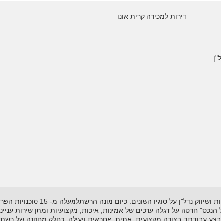
דירות למכירה קרית אונו
"ן
רשת "אל-הנכס" נוסדה בשנת 1995 ועוסקת
"אל הנכס" חרטה על דגלה ערכים של אמינות, איכות, מקצועיות ומתן שירות עניי
לבצע עבודתם בצורה מקצועית, אתית, אחראית ויעילה. כחלק מחזונה של רשת 