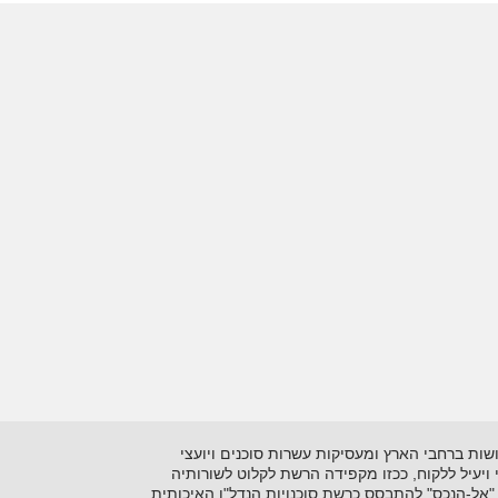
 בתיווך יזמות ושיווק נדל"ן על סוגיו השונים. כיום מונה הרשתלמעלה מ- 15 סוכנויות הפרושות ברחבי הארץ ומעסיקות עשרות סוכנים ויועצי
ני ויעיל ללקוח, ככזו מקפידה הרשת לקלוט לשורותיה
"אל-הנכס" להתבסס כרשת סוכנויות הנדל"ן האיכותית