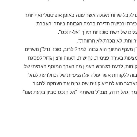
ם לקבל שרות מעולה אשר עונה באופן אופיטמלי ואף יותר
מכירת ורכישת הדירה ברמה הגבוהה ביותר והעברת
ים של רשת סוכנויות תיווך "אל-הנכס"
.
ווחת, לא מכרת-לא הרווחת".
 מענף התיווך הוא גבוה. למה? לרוב, סוכני נדל"ן נושרים
עות בעירה פנימית, נחישות, תעוזה ורצון גדול לפסגת
לקוחות, לדעת משורש העניין מה הערך המוסף האמיתי של
וה ללקוחות אשר עולה על הציפיות שלהם ולדעת לנהל
 האתגר הוא להביא קונים שסוגרים את העסקה. לסגור
ומר יגאל רודה, מנכ"ל משותף "אל הנכס סביון בקעת אונו
"