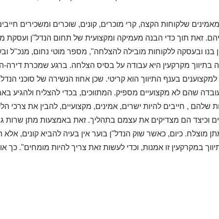
מאמינים שלקוחות הקצה, קרי מוכרים, קונים, שוכרים ומשכירים חייבי
הם. זאת תוך כדי הבנה מעמיקה ומקצועית של תחום הנדל"ן ועסקת 
 בנו ובעסקה ללקוחות מובילה להצלחה", מספר מוטי נחום, מנכ"ל ובעל
 בתיווך מקרקעין היא עבודה על בסיס הצלחה. ברגע שמכרת דירה-הר
למקצוענים בענף התיווך הוא קריטי. שכן אחוז הנשירה של סוכני הנדל"ן
בדה שהם לא מקצועיים מספיק. המתווכים, בכדי להצליח ולהגיע באמצ
 שלהם , חייבים להיות ישרים, אמינים, מקצועיים, להבין את צרכי ה
ם וכיצד הם מצדיקים את עצמם בתהליך
. זאת
באמצעות מתן שרות גב
ן מוצלח. כיום, כאשר שוק הנדל"ן בוער אין בעיה להביא קונים, אלא
ווך במקרקעין זו אמנות, וכדי לעשות זאת צריך להיות מומחים". כך א