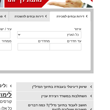
דירות ובתים למכירה
דירות ובתים להשכרה
פר
ממחיר
איזור
איזור
איזור
איזור
איזור
סוג הנכס
עיר / ישו
עיר / ישו
עיר / ישו
עיר / ישו
עיר / ישו
איזור
עיר / ישוב
עד חדרים
עד חדרים
עד חדרים
עד חדרים
מחדרים
מחדרים
מחדרים
מחדרים
ממחיר
ממחיר
ממחיר
ממחיר
מקומה
ממחיר
סוג הנכס
סוג הנכס
​לימודי תיווך באופן עצמאי או באמצעות רשת תיווך נדל"ן:
​שיווק דיגיטלי בעבודה בתיווך הנדל"ן
לימוד
השתלבות במשרד ויצירת עניין
קורסים 
חושב לעבוד בתיווך נדל"ן? כמה דברים
כל אלו 
חשובים שעליכם לדעת