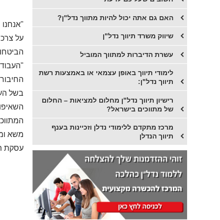
​האם גם אתה יכול להיות מתווך נדל"ן?
"אנחנו 
שיווק משרד תיווך נדל"ן
על צרכי
הביטחון
​עשרת הדיברות למתווך המוביל
"העבודה
​לימודי תיווך באופן עצמאי או באמצעות רשת
החיבור 
תיווך נדל"ן:
בשל העו
​רישיון תיווך נדל"ן מחלום למציאות – החלום
השאיפות
של מתווכים בישראל?
המתווכי
מרכז מתקדם ללימודי נדלן וזכיינות בענף
משא ומת
תיווך הנדלן
עסקת תי