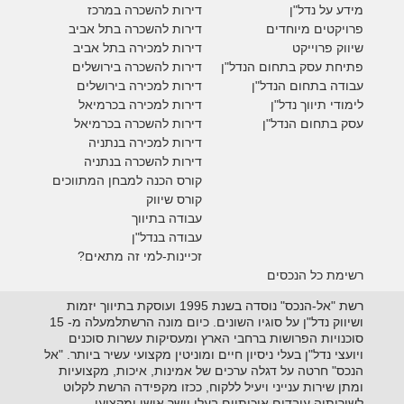
מידע על נדל"ן
דירות להשכרה במרכז
פרויקטים מיוחדים
דירות להשכרה בתל אביב
ש
יווק פרוייקט
דירות למכירה בתל אביב
פתיחת עסק בתחום הנדל"ן
דירות להשכרה בירושלים
עבודה בתחום הנדל"ן
דירות למכירה בירושלים
לימודי תיווך נדל"ן
דירות למכירה
בכרמיאל
עסק בתחום הנדל"ן
דירות להשכרה
בכרמיאל
דירות למכירה בנתניה
דירות להשכרה בנתניה
קורס הכנה למבחן המתווכים
קורס שיווק
עבודה בתיווך
עבודה בנדל"ן
זכיינות-למי זה מתאים?
רשימת כל הנכסים
רשת "אל-הנכס" נוסדה בשנת 1995 ועוסקת בתיווך יזמות
ושיווק נדל"ן על סוגיו השונים. כיום מונה הרשתלמעלה מ- 15
סוכנויות הפרושות ברחבי הארץ ומעסיקות עשרות סוכנים
ויועצי נדל"ן בעלי ניסיון חיים ומוניטין מקצועי עשיר ביותר. "אל
הנכס" חרטה על דגלה ערכים של אמינות, איכות, מקצועיות
ומתן שירות ענייני ויעיל ללקוח, ככזו מקפידה הרשת לקלוט
לשורותיה עובדים איכותיים בעלי יושר אישי ומקצועי