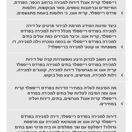
רייספלד קרית אונו? דירות למכירה ברחוב הכפר, הפרדס,
המייסדים וברחובות נוספים, מאד מבוקשות, חלומות
פרדס רייספלד, קרית אונו, כי חלומות באמת מתגשמים.
כיצד זמינות המידע תורמת לבירור פרטים על דירה
למכירה בפרדס רייספלד מכלל דירות למכירה בפרדס
רייספלד, קרית אונו. וכיצד מבררים כמה עולים בתים
למכירה בפרדס רייספלד או בכמה נמכרה וילה למכירה, דו
משפחתי או קוטג' למכירה ברייספלד?
מדוע חשוב לבדוק היצע ואפשרויות קניה של דירות
למכירה בפרדס רייספלד בתים למכירה בפרדס רייספלד
קרית אונו או מגרשים? דירות למכירה, קוטג'ים למכירה,
וילות למכירה, מגרשים, היצע מול ביקוש.
מה הסיבות לעליה במחירי הדירות בפרדס רייספלד קרית
אונו ומה הסיבה לעליות של בתים למכירה בפרדס
רייספלד קרית אונו? מגרשים, בתים, דירות ועליה
במחירים.
דירות למכירה בפרדס רייספלד, דירה למכירה בפרדס
רייספלד קרית אונו או פנטהאוז למכירה עם מרפסת
גדולה? דופלקס עם שני מפלסים או בית פרטי ואם בתים