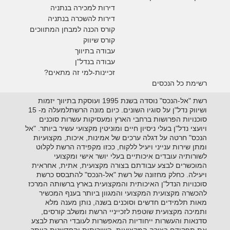
דירות למכירה בנתניה
דירות להשכרה בנתניה
קורס הכנה למבחן המתווכים
קורס שיווק
עבודה בתיווך
עבודה בנדל"ן
זכיינות-למי זה מתאים?
רשימת כל הנכסים
רשת "אל-הנכס" נוסדה בשנת 1995 ועוסקת בתיווך יזמות
ושיווק נדל"ן על סוגיו השונים. כיום מונה הרשתלמעלה מ- 15
סוכנויות הפרושות ברחבי הארץ ומעסיקות עשרות סוכנים
ויועצי נדל"ן בעלי ניסיון חיים ומוניטין מקצועי עשיר ביותר. "אל
הנכס" חרטה על דגלה ערכים של אמינות, איכות, מקצועיות
ומתן שירות ענייני ויעיל ללקוח, ככזו מקפידה הרשת לקלוט
לשורותיה עובדים איכותיים בעלי יושר אישי ומקצועי
המוכשרים לבצע עבודתם בצורה מקצועית, אתית, אחראית
ויעילה. כחלק מחזונה של רשת "אל-הנכס" להתבסס כרשת
סוכנויות הנדל"ן האיכותית והמקצועית בארץ ברשותה המרכז
להכשרה מקצועית המקצועי והמגוון ביותר בענף המכשיר
מאות תלמידים חדשים וסוכנים בשנה, נותן מענה מלא
ותמיכה מקצועית שוטפת לזכייניי הרשת ומשלב קורסים,
סדנאות והעשרות ייחודיות המאפשרות לעובדי הרשת לבצע
את תפקידם בצורה המקצועית, השירותית והחדשנית ביותר