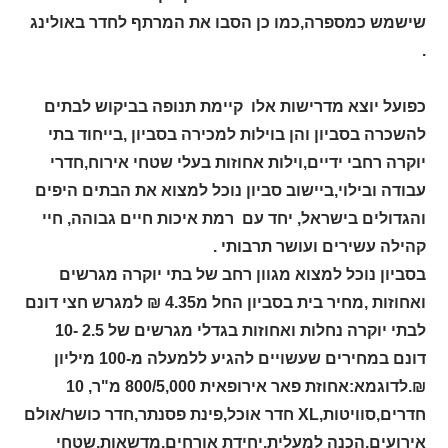
שישמש כמספרה,כמו כן הסבו את המרתף לחדר באולינג
.
כפועל יוצא מדרישות אלו קיימת תנופה בביקוש לבתים
להשכרה בסביון והן בוילות למכירה בסביון ,בייחוד בתי
יוקרה רחבי ידיים,וילות אחוזות בעלי שטחי אירוח,חדרי
עבודה ובילוי,ביישוב סביון נוכל למצוא את הבתים היפים
והגדולים בישראל, יחד עם רמת איכות חיים גבוהה, חיי
קהילה עשירים ועושר תרבותי .
בסביון נוכל למצוא מגוון רחב של בתי יוקרה מגרשים
ואחוזות ,מחיר בית בסביון החל מ4.35 ₪ למגרש חצי דונם
לבתי יוקרה נחלות ואחוזות בגדלי מגרשים של 2.5 -10
דונם במחירים שעשויים להגיע ללמעלה מ-100 מיליון
₪.לדוגמא:אחוזת פאר אירופאית 800/5,000 מ"ר, 10
חדרים,סוויטות
XL,
חדר אוכל,פינת פסנתר,חדר כושר/אולם
אירועים,הכנה למעלית,יחידת אורחים,מדשאות,שטחי