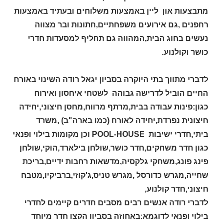
מתבצעות און ליין באמצעות משלוחים ובעתיד באמצעות
רחפנים ,גם אירועים משפחתיים,חתונות ובר מצווה
נעשים בחוג הבית,המהווה גם תחליף למסעדות חדרי
כושר וקולנוע.
לדברי מתווך בתי היוקרה בסביון יגאל רודה השינוי באורח
החיים הוביל לדרישה גבוהה לשטחי איחסון ואירוח
כגון:פינות עבודה בבית,מרתף מרווח,מחסן חיצוני,יחידה
חיצונית נפרדת,יחידה לאורח (כמו בארה"ב) ,משרד
ביתי,חדרי ישיבות
POOL-HOUSE
וכן מקומות בילוי ופנאי
כגון חדר משחקים,חדר כושר,שולחן בילארד,הוקי,שולחן
פינג פונג,משחקי גלקסיה,מדשאות רחבות ידיים,בריכת
שחייה,מגרש כדורסל ,מגרש טניס,ג'קוזי,ברביקיו,מטבח
חיצוני,חדר קולנוע,
לדברי רודה אנשים רבים מסבים חדרים קיימים לחדרי
בילוי ופנאי לדוגמא:באחוזה בסביון הקצו חדר מיוחד