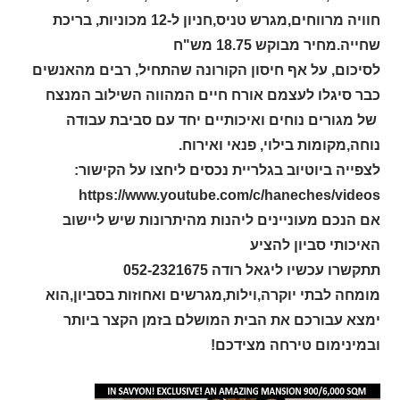
חוויה מרווחים,מגרש טניס,חניון ל-12 מכוניות, בריכת
שחייה.מחיר מבוקש 18.75 מש"ח
לסיכום, על אף חיסון הקורונה שהתחיל, רבים מהאנשים
כבר סיגלו לעצמם אורח חיים המהווה השילוב המנצח
של מגורים נוחים ואיכותיים יחד עם סביבת עבודה
נוחה,מקומות בילוי, פנאי ואירוח.
לצפייה ביוטיוב בגלריית נכסים ליחצו על הקישור:
https://www.youtube.com/c/haneches/videos
אם הנכם מעוניינים ליהנות מהיתרונות שיש ליישוב
האיכותי סביון להציע
תתקשרו עכשיו ליגאל רודה 052-2321675
מומחה לבתי יוקרה,וילות,מגרשים ואחוזות בסביון,הוא
ימצא עבורכם את הבית המושלם בזמן הקצר ביותר
ובמינימום טירחה מצידכם!