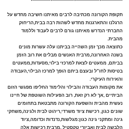
תקופת הקורונה מכתיבה לרבים מאיתנו חשיבה מחדש על
הרגלנו והתארגנות מחדש לשהות רבה בבית,הריחוק
החברתי הנדרש מאיתנו גורם לרבים לעבוד וללמוד
מהבית.
כתוצאה מכך זמן השהייה בביתנו עלה עשרות מונים
בשנה האחרונה,מרבית האנשים מבלים את רוב הזמן
בביתם, ממעטים לצאת למרכזי בילוי,מסעדות,ממעטים
בטיסות לחו"ל ובעצם ביתם הופך למרכז הבילוי,העבודה
והאירוח העיקרי.
את מקומות העבודה והבילוי והלימוד החליפו מפגשי הזום
הביתיים ,אך לא רק זאת, רוב הפעילות השוטפת של חיינו
נעשית מהבית והשפעת הקורונה מתבטאת בתחומים
שונים כגון, רכישת ציוד משרדי,ריהוט לבית ולגינה,משחקי
גינה ומתקני גינה כגון:מגלשות,נדנדות וכדומה,ציוד
הלבשה לבית ואביזרי טקסטיל ,מרבית רכישות אלה