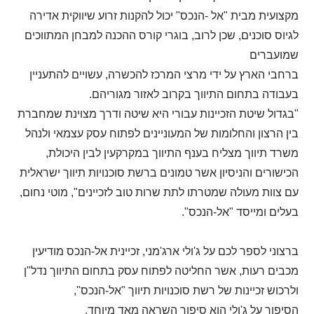
מקצועית מבית "אל -הנכס" יכול להקנות זרוע שיווקית אדירה
לגיוס סוכנים, שכן לרוב, בוגרי קורס ההכנה למבחן המתווכים
שמועברים
ברחבי הארץ על ידי מרצי המרכז להכשרה, עשויים להתעניין
בעבודה בתחום התיווך בקרוב לאזור מגוריהם.
"בגדול שיטת הזכיינות עבורי היא שיטה ודרך מצוינת שמחברת
בין הרצון והחלומות של המעוניינים לפתוח עסק עצמאי ולנהל
משרד תיווך מצליח בענף התיווך במקרקעין לבין היכולת,
הכישורים והניסיון אשר טמונים ברשת סוכנויות תיווך ישראלית
עם צוות מעולה שמטרתו לתת שרות טוב לזכיינים", מוטי נחום,
בעלים ומייסד "אל-הנכס".
ברצוני לספר לכם על ג'ולי ארג'מני, זכיינית אל-הנכס מודיעין
מכבים רעות, אשר החליטה לפתוח עסק בתחום התיווך נדל"ן
ולרכוש זכיינות של רשת סוכנויות תיווך "אל-הנכס",
הסיפור על ג'ולי הוא סיפור השראה מאד מיוחד.