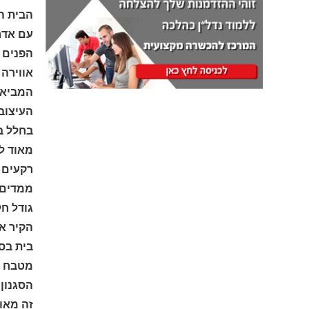
הבית הש
הפנים י
אווירה הרמוני
המביא ע
העיצוב 
בחלל ב
מאוד לא
רקעים נ
ממדים
גודל ח
הקיר או
בית בסג
מטבח חי
הסגנון 
זה מאופ