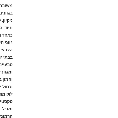
משובחים
בגוונים
ניקיון,
וניוד,
הצ
כאחד
ו
גווני ה
הצבעים
בבתי יו
טבעיים
ומגווני
והמון ב
וכחול י
לוק מוד
טקסטיל
ומכיל 
הרמונית