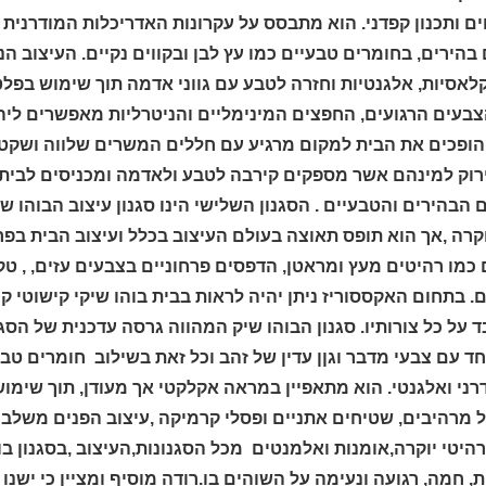
 ותכנון קפדני
.
הוא מתבסס על עקרונות האדריכלות המודרנית ,ה
 בהירים, בחומרים טבעיים כמו עץ לבן ובקווים נקיים.
העיצוב הנ
 קלאסיות, אלגנטיות וחזרה לטבע עם גווני אדמה
תוך שימוש בפלטו
בעים הרגועים, החפצים המינימליים והניטרליות מאפשרים ליהנ
הופכים את הבית למקום מרגיע עם חללים המשרים שלווה ושקט
ירוק למינהם
אשר מספקים קירבה לטבע ולאדמה ומכניסים לבית 
 הבהירים והטבעיים
.
הסגנון הש
ל
ישי הינו
סגנון עיצוב הבוהו ש
קרה ,אך הוא תופס תאוצה בעולם העיצוב בכלל ועיצוב הבית בפר
 כמו רהיטים מעץ ומראטן, הדפסים פרחוניים בצבעים עזים, , ט
ם. בתחום האקססוריז ניתן יהיה לראות בבית בוהו שיקי קישוטי
ד על כל צורותיו.
סגנון הבוהו שיק המהווה גרסה עדכנית של הסגנ
חד עם צבעי מדבר וגןן עדין של זהב וכל זאת בשילוב חומרים טבע
רני ואלגנטי.
הוא מתאפיין במראה אקלקטי אך מעודן, תוך שימוש
 מרהיבים, שטיחים אתניים ופסלי קרמיקה
,עיצוב הפנים משלב ב
רהיטי יוקרה,אומנות ואלמנטים מכל הסגנונות
,
העיצוב ,בסגנון ב
, חמה, רגועה ונעימה על השוהים בו.
רודה מוסיף ומציין כי ישנו 