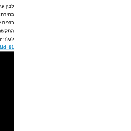
לבין ע
בחירת ג
רוצים ל
התקשרו ע
לגלריית
h&id=91