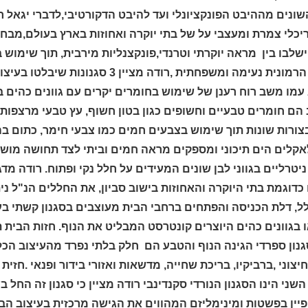
ונים מההיבט הפונקציונלי ועד להיבט הדקורטיבי,לדברי יגאל ר
שלבו בין
מראה יוקרתי וטרנדי,פונקצנליות מירבית, תוך שימוש
ת נעימה ומשפחתית ,רודה מציין 3 סגנונות שיבלטו בעיצוב הבית,הראשון הינו
מו משב רוח רענן של שימוש בחומרים יקרים עם גוונים כהים בצ
הם חומרים טבעיים וחשופים כגון בטון חשוף, עץ טבעי מרצפות 
צורות שונות תוך
שימוש בצבעים חמים כמו צבעי חימר, כתום בה
קלים הים תיכוני
ומספקים מראה חמים וביתי לצד תחושה מושק
יטרליים בגווני לבן שונים
המעידים על חלל נקי ופתוח.
רודה מדג
כדוגמת בתי היוקרה והאחוזות בישוב סביון
,
את החללים הנ"ל
נית
לל, דלת הכניסה והפתחים ברחבי הבית מעוצבים בסגנון קשתי בע
 בגוונים כהים היוצרים קונטרסט המבליט את הנוף. חזות הבית 
נון ספרדי הגינה הנוף והטבע הם חלק בלתי נפרד מהעיצוב הכללי 
צוני ,ברביקיו, בריכת שחייה, מדשאות ואזורי בידור ופנאי .חזי
השני הינו
הסגנון הנורדי
יין בפשטות ומינימליזם ה
מהווים את הגישה מרכזית בעיצוב הב