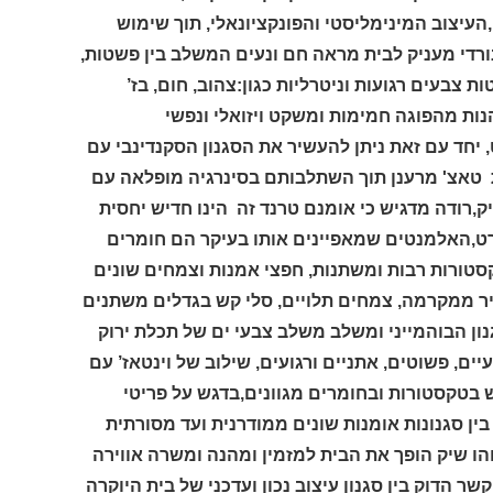
עיצוב המינימליסטי והפונקציונאלי, תוך שימוש
ורדי מעניק לבית מראה חם ונעים המשלב בין פשטות,
ת צבעים רגועות וניטרליות
כגון:צהוב, חום, בז’
ות מהפוגה חמימות ומשקט ויזואלי ונפשי
,
יחד עם זאת ניתן
לה
עשיר את הסגנון הסקנדינבי עם
טאצ' מרענן תוך השתלבותם בסינרגיה מופלאה עם
יק,רודה מדגיש כי אומנם טרנד זה הינו חדיש יחסית
ט
,האלמנטים שמאפיינים אותו בעיקר הם חומרים
קסטורות רבות ומשתנות, חפצי אמנות וצמחים שונים
 קיר ממקרמה, צמחים תלויים, סלי קש בגדלים משתנים
ון הבוהמייני
ומשלב משלב צבעי ים של תכלת ירוק
יים, פשוטים, אתניים ורגועים, שילוב של וינטאז’ עם
 בטקסטורות ובחומרים מגוונים,בדגש על פריטי
ין סגנונות אומנות שונים ממודרנית ועד מסורתית
והו שיק הופך את הבית למזמין ומהנה ומשרה אווירה
קשר הדוק בין סגנון עיצוב נכון ועדכני של בית היוקרה