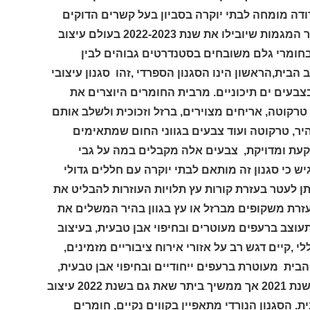
ודה מומחה לבתי יוקרה בסביון בעל קשרים הדוקים
עם אדריכלי צמרת ומעצבי על של בתי יוקרה ואחוזות בארץ בעולם,מבחר המגמות שיובילו את שנת 2022-2023 בעולם עיצוב
 בחומרי גלם משובחים בסטנדרטים גבוהים לבין
הסגנון הספרדי ,
זהו
סגנון עיצובי
בעים ים תיכוניים.
מרבית החומרים היוצרים את
טרקוטה, אריחים מצוירים, ברזל וזכוכית ולשלב אותם
יר, טרקוטה ועוד צבעים בגווני החום שמתאימים
עת ומדויקת,
צבעים אלה מ
קבלים במה על גבי
יש כי
סגנון זה מותאם לבתי יוקרה עם חללים גדולי
ן לעטר בעזרת קורות עץ תלויות העוזרות להבליט את
זרת משקופים מברזל או עץ בגוון בהיר המשלים את
תעוצב ברעפים מעוטרים ובחיפוי אבן טבעית, בעיצוב
,קיים דגש רב על אזורי אירוח ציבוריים מזמינים,
ת הבית מעוטרת ברעפים ייחודיים ובחיפוי אבן טבעית
,
סקנדינבי רודה מציין כי סגנון זה החל בשנת 2021 אך ממשיך ביתר שאת גם בשנת 2022 עיצוב
ית.
הסגנון הנורדי
מתאפיין בקווים נקיים, חומרים