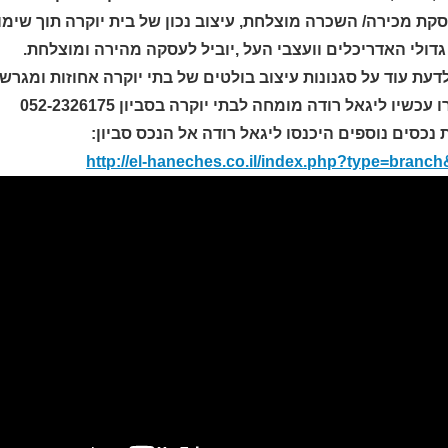
יסקת מכירה/ השכרה מוצלחת, עיצוב נכון של בית יוקרה תוך ש
דולי האדריכלים וועצבי העל ,יוביל לעסקה מהירה ומוצלחת
.
דעת עוד על סגנונות עיצוב בולטים של בתי יוקרה אחוזות ומגרשי
כשיו ליגאל רודה מומחה לבתי יוקרה בסביון 052-2326175
 נכסים נוספים היכנסו ליגאל רודה אל הנכס סביון
:
http://el-haneches.co.il/index.php?type=branc