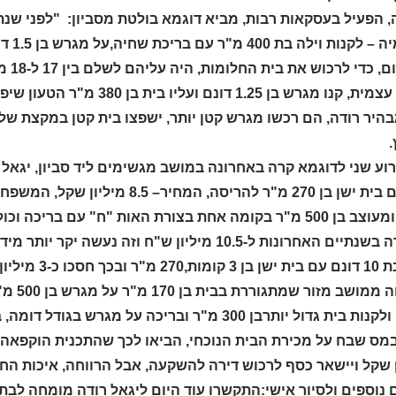
הפעיל בעסקאות רבות, מביא דוגמא בולטת מסביון: "לפני שנת
באקדמ
עלו.
בהיר רודה, הם רכשו מגרש קטן יותר, ישפצו בית קטן במקצת של
התייקרה בשנתיים האחרונות ל-10.5 מיליון ש"ח וזה
שקל, תמורת ויתור על חלום.
משפחה 
במס שבח על מכירת הבית הנוכחי, הביאו לכך שהתכנית הוקפאה.
 שקל ויישאר כסף לרכוש דירה להשקעה, אבל הרווחה, איכות החי
נוספים ולסיור אישי:התקשרו עוד היום ליגאל רודה מומחה לבתי 