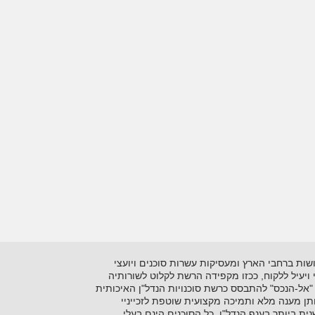
 בתיווך יזמות ושיווק נדל"ן על סוגיו השונים. כיום מונה הרשתלמעלה מ- 15 סוכנויות הפרושות ברחבי הארץ ומעסיקות עשרות סוכנים ויועצי
ני ויעיל ללקוח, ככזו מקפידה הרשת לקלוט לשורותיה
"אל-הנכס" להתבסס כרשת סוכנויות הנדל"ן האיכותית
ן מענה מלא ותמיכה מקצועית שוטפת לזכייניי
 ביותר בענף הנדל"ן. כל הסוכנים הינם בעלי