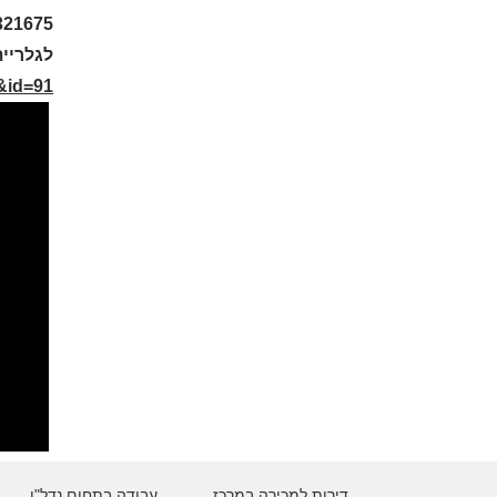
321675
לגלריית
h&id=91
דירות למכירה במרכז
עבודה בתחום נדל"ן