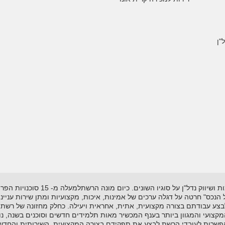
"ן
רשת "אל-הנכס" נוסדה בשנת 1995 ועוסקת
"אל הנכס" חרטה על דגלה ערכים של אמינות, איכות, מקצועיות ומתן שירות עניי
לבצע עבודתם בצורה מקצועית, אתית, אחראית ויעילה. כחלק מחזונה של רשת 
ועי והמגוון ביותר בענף המכשיר מאות תלמידים חדשים וסוכנים בשנה, נות
שרות לעובדי הרשת לבצע את תפקידם בצורה המקצועית, השירותית והחדשנית