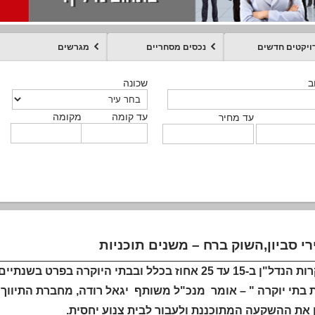
ויקטים חדשים
נכסים מסחריים
מגרשים
מקומה
עד קומה
עד מחיר
שכונה
שכונה
שכונה
שכונה
שכונה
שכונה
ט
ב
ב
ב
ב
ב
עד קומה
עד קומה
עד קומה
עד קומה
מקומה
מקומה
מקומה
מקומה
מקומה
עד קומה
טקסט חופשי
עד מחיר
עד מחיר
עד מחיר
עד מחיר
עד קומה
עד מחיר
י סביון,השוק ברח – משנים תוכניות
"התייקרות הנדל"ן ב-15 עד 25 אחוז בכלל ובבתי היוק
בתי יוקרה " – אומר מנכ"ל משותף יגאל רודה, מחברת התיווך א
 את ההשקעה המתוכננת ולעבור לבית צנוע יחסית.