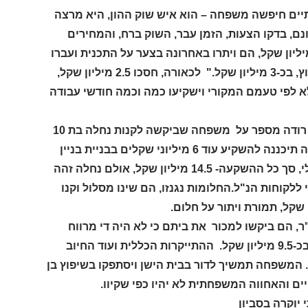
יים חיפשה משפחה – הוא איש שוק ההון, היא מרצה
יה – לקנות וילה בת 400 מ"ר עם בריכת שחיה,על מגרש בן 1.5 דונם, בדקו הצעות, הזמן עבר, השוק ברח, והמחירים
 היום, כדי לרכוש את בית החלומות, היה עליהם לשלם בין 17 ל-18 מיליון שקל, הם ויתרו באחרונה בצער על התכנית ועברו
ליוזמה עצמית, קנו מגרש בן 1.25 דונם ועליו בית בן 380 מ"ר הטעון שיפוץ, בכ-3 מיליון שקל." לכאורה, חסכו 2.5 מיליון שקל,
א לפי טעמם המקורי וישקיעו כמה וכמה חודשי עבודה
אירוע שני לדוגמא קרה באחרונה במושב מגשימים ליד סביון, יגאל רודה מספר על משפחה שביקשה לקנות נחלה בת 10
דונם עם בית ישן בן 270 מ"ר להריסה, המחיר– 8.5 מיליון שקל, המשפחה תיכננה להשקיע עוד 6 מיליוני שקלים בבניית בניין
יוקרתי ומעוצב בן 500 מ"ר בקומה אחת בצורת האות "ח" עם בריכה וכולי, סך כל ההשקעה- 14.5 מיליון שקל, אולם נחלה זהה
 נעשה יקר יותר מידי ללקוחות הנ"ל.החלומות נגנזו, הם שינו מסלול וקנו
ממושב מזור שמתגוררת בבית בן 170 מ"ר על מגרש בן 500 מ"ר, הם ביקשו למכור את ביתם כי לא היה די מרווח
לילדים ולקנות בית גדול יותרבן 300 מ"ר ובריכה על מגרש בגודל דומה, בכ-9.5 מיליון שקל. ההתייקרות הכללית ועוד החיוב
 המשפחה תמשיך לדור בבית הישן ויסתפקו בשיפוץ בן
ים והאחווה המשפחתית לא יהיו כפי שקיוו.
יוקרה בסביון