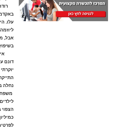
רודה, 
אבל, מ
בשיפוץ.
נחלה בת 10 דונם עם בית ישן בן 3 קומות,270 מ"ר ובכך חסכו כ-3 מיליון 
הצפוי 
כמיליון
לפרטים 