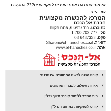
אז מתי אתם
גם אתם הופכים למקצוענים???
התקשרו
עוד היו
ם:
המרכז להכשרה מקצועית
חברת אל הנכס
כתובתנו:
רח' גרניט 6, פתח תקווה
טל':
1-700-702-777
פקס:
03-6437333
דוא"ל:
Sharon@el-haneches.co.il
אתר:
www.el-haneches.co.il
קורס הכנה לרשם המתווכים אינטרנטי
אגרות תשלום למבחן המתווכים
בית הספר ללימוד קורסי תיווך נדל"ן
קורס להשקעות בתחום הנדל"ן