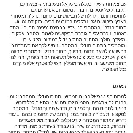
עם צמיחתה של הכלכלה בישראל ובעקבותיה- צמיחתם
הגוברת של עסקים וחברות מקומיות, אנו עדים גם
להתפתחותם הגדולה של הביקושים בתחום הנדל"ן המסחרי
בארץ. ביקושים אלו נתקלים במובנים רבים, בנקודת זמן זו-
תחום הנדל"ן המסחרי הנו עדיין בבחינת "פנינה חבויה": מחד
כאמור- ניכרת עלייה גוברת בביקושים לשטחי מסחר ועסקים,
ומאידך- הולך ומתהווה מחסור גדול במתווכי מקצועיים
ומוסמכים בתחום הנדל"ן המסחרי. נוסיף לכך את העובדה כי
בהשוואה לשאר תחומי התיווך, תחום הנדל"ן המסחרי מהווה
אפיק אטרקטיבי בעל פוטנציאל תשואות גבוה ביותר, והרי לנו
תחום משגשג ורווחי אשר מומלץ ורצוי להצטרף אליו מוקדם
ככל האפשר
.
האתגר
למרות הפוטנציאל הרווח הממשי, תחום הנדל"ן המסחרי טומן
בחובו גם אתגרים וחסמים לכניסה ואינו מתאים לכל דורש.
בניגוד לתחום התיווך למגורים, נדרש מתווך הנדל"ן המסחרי
למקצועיות גבוהה ביותר במגוון רחב של תחומים ובהם ... עוד
נדרש המתווך המסחרי לידע וכלים לעבודה מול תאגידים
וחברות, בסטנדרטים שיחייבו עבודה בעזרת כימות, מדידה
וניתוח נתונים- בבואו לבצע הערכות שווי לנדל"ן מסחרי. מתווך