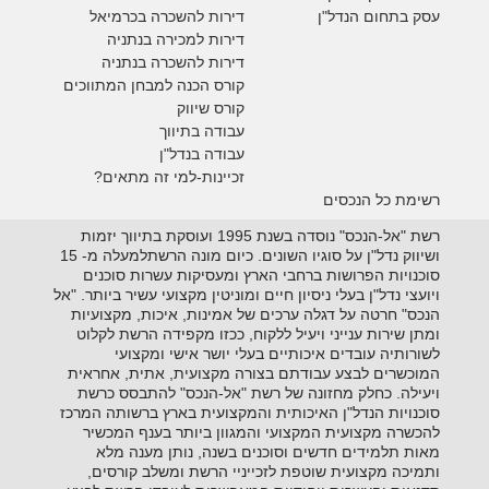
עסק בתחום הנדל"ן
דירות להשכרה
בכרמיאל
דירות למכירה בנתניה
דירות להשכרה בנתניה
קורס הכנה למבחן המתווכים
קורס שיווק
עבודה בתיווך
עבודה בנדל"ן
זכיינות-למי זה מתאים?
רשימת כל הנכסים
רשת "אל-הנכס" נוסדה בשנת 1995 ועוסקת בתיווך יזמות
ושיווק נדל"ן על סוגיו השונים. כיום מונה הרשתלמעלה מ- 15
סוכנויות הפרושות ברחבי הארץ ומעסיקות עשרות סוכנים
ויועצי נדל"ן בעלי ניסיון חיים ומוניטין מקצועי עשיר ביותר. "אל
הנכס" חרטה על דגלה ערכים של אמינות, איכות, מקצועיות
ומתן שירות ענייני ויעיל ללקוח, ככזו מקפידה הרשת לקלוט
לשורותיה עובדים איכותיים בעלי יושר אישי ומקצועי
המוכשרים לבצע עבודתם בצורה מקצועית, אתית, אחראית
ויעילה. כחלק מחזונה של רשת "אל-הנכס" להתבסס כרשת
סוכנויות הנדל"ן האיכותית והמקצועית בארץ ברשותה המרכז
להכשרה מקצועית המקצועי והמגוון ביותר בענף המכשיר
מאות תלמידים חדשים וסוכנים בשנה, נותן מענה מלא
ותמיכה מקצועית שוטפת לזכייניי הרשת ומשלב קורסים,