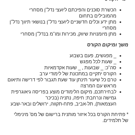
הכשרת סוכנים והפיכתם ליועצי נדל"ן מסחרי
מהמובילים בתחום
מתן ידע וכלים חדשניים ליועצי נדל"ן בנושאי תיווך נדל"ן
מסחרי
מתן מיומנויות שיווק, מכירות ומו"מ בנדל"ן מסחרי
משך ומיקום הקורס
_ מפגשים, פעם בשבוע
_ שעות לכל מפגש
סה"כ: _ שבועות ,
_ שעות אקדמאיות
הקורס יתקיים במתכונת של לימודי ערב
טרם כל שיעור תינתן עוד שעת תגבור לפי דרישה ותיאום
מראש עם המרצה
לבחירתכם, מיקום הלימודים מוצע בפריסה גיאוגרפית
גמישה ונרחבת: חיפה,
נתניה (בכיכר
העצמאות),
תל-אביב, פתח-תקווה, ירושלים ובאר-שבע
* פתיחת הקורס בכל איזור מותנית ברישום של מס' מינימלי
של תלמידים.