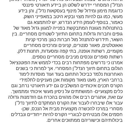
הנדל"ן המסחרי יידרש לשלוט הן ביידע תיאורטי פיננסי
כדוגמת מימון ומידול של מינוף בעסקאות נדל"ן, והן בידע
מעשי, כמו גם להיות מצוי ובקיא היטב במאפייני השוק.
כאמור, בנוסף לעומק הידע הנדרש, יש להתמצא גם
בהתנהלות מגוונת המתבקשת בפנייה למגוון גדול מאוד של
גופים וחברות גדולות בתחום התיווך לשטחים מסחריים. בין
השאר, תידרש להתנהל מול חברות כגון: מרכזי קניות
ואאוטלטים, פאוור סנטרים, קניונים ומרכזים מסחריים
מקומיים, רשתות אופנה, בתי קפה ומסעדות, תחנות דלק,
רשתות סופרים ונכסים מניבים מסחריים נוספים.
אמרנו כי נדרשים מפתחות רבים בכדי לממש את הפוטנציאל
הגלום בתחום תיווך הנדל"ן המסחרי. אך למרות כי בשנים
האחרונות נלמד כביכול התחום בעוד ועוד מוסדות לימוד
ברחבי הארץ, מעט מאוד מקומות אכן מעניקים לתלמידי
הקורס תכנים איכותיים המשלבים גם ידע תיאורטי נרחב וגם
כלים מקצועיים- המושתתים על ניסיון מעשי איכותי ומתמשך.
עם זאת, אתגרים רבים אלו מהווים בהכרח גם הזדמנות גדולה
עבור אלו שיבחרו לעבור את הקורס המתקדם לתיווך נדל"ן
מסחרי במרכז להכשרה מקצועית מבית אל הנכס, שכן-
חסמים אלו מבטיחים לבוגריי הקורס להיות ייחודיים ונבדלים
ביכולותיהם וכישוריהם ממתווכים אחרים
.