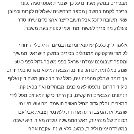
מבכירים במשק מעידים על כך שבניית אסטרטגיה נכונה
צריכה לקחת בחשבון מספר תרחישים שעלולים לקרות וכמובן
שאין תשובה להכל אבל חשוב לייצר ארגז כלים שיתן סדרי
פעולה, מה צריך לעשות, מתי ולמי לפנות בעת משבר.
אלעזר לוין, כלכלן עיתונאי ומרצה במיזם הדיגיטלי הייחודי
ללימוד פרקטיקה ממנהלים בכירים במשק הישראלי ממשיך
ומספר "שבזמננו עמדה ישראל בפני משבר גדול לפני כ-50
שנה, במלחמת יום הכיפורים. הצבא והמילואים גויסו במהירות,
אך דומה שחלק מהמנהיגים, כולל שר הביטחון משה דיין ואלוף
פיקוד הדרום, נתפסו לא מוכנים, מבוהלים ואף בפאניקה.
הנתונים הצבאיים היו קשים, בין היתר כי קו המעוזים מפל לידי
המצרים, וחלק גדול מחיל האוויר הושמד. מה עושים?! מי
שהציל את המצב היתה אזרחית ללא נסיון צבאי, אבל עם
תכונות של מנהיגות, ראש הממשלה גולדה מאיר. היא ישבה
במשרדה ימים ולילות, כמעט ללא שינה, עקבה אחרי