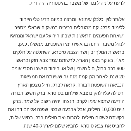
לדעת על ניהול נכון של משבר בהיסטוריה היהודית.
אלעזר לוין, כלכלן עיתונאי ומרצה במיזם הדיגיטלי הייחודי
ללימוד פרקטיקה ממנהלים בכירים במשק הישראלי מספר
"שאחת הפעמים הראשונות שבהן היה על עם ישראל ומנהיגיו
לנהל משבר הייתה בראשית ימי השופטים. ממשלת כנען,
בראשות המלך יבין ושר הצבא סיסרא, השתלטה על חלקים
מא"י, בעיקר בצפון הארץ. לרשותם עמד צבא חזק ובראשו
900 רכב ברזל, חיל השריון של אז. היהודים ישבו חסרי אונים
20 שנה. לאחר מכן קמה מנהיגה ששינתה את המציאות.
הנביאה והשופטת דבורה, קראה לברק, חייל מצפון הארץ
והטילה עליו להקים צבא שילחם בסיסרא. ברק חשש. דבורה
הודיעה שתצא עימו לקרב, הנצחון יהיה רשום על שמה. ברק
גייס 10,000 חיילים, אבל ארבעה שבטין שפנה אליהם דחו את
בקשתם לשלוח חיילים. למרות זאת הצליח ברק, בסיוע של ה',
להביס את צבא סיסרא ולהביא שלום לארץ ל-40 שנה.