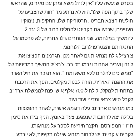
בסרט שנעשה עליו "אין לנהל משא ומתן עם טיגריס, שהראש
שלך בתוך הפה שלו".הוא לא נרתע מדו"חות שהצביעו על
חולשת הצבא הבריטי. הרטוריקה שלו, התקיפות, נימוקיו
העניינים, שכנעו את הקבינט להחליט ברוב של 3 נגד 2
להמשיך במלחמה. שני הנותרים גילו אחריות, לא פרסמו על
התנגדותם והצטרפו לרוב הלוחמני.
צ'רצ'יל גילה מנהיגות גם לאחר מכן, הגרמנים הפציצו את
לונדון וערים אחרות וגרמו נזק רב. צ'רצ'יל המשיך במדיניות של
"ממשיכים להלחם ללא משא ומתן". הוא תגבר את חיל האויר,
את ההגנה האוירית, הורה לבנות מקלטים, הפך את הרכבת
בתחתית למקלט לילה ל-700 אלף איש, פנה לממשלת ארה"ב
לקבל סיוע צבאי ומדיני ועוד ועוד.
כמו מנהיגים אחרים: גילה דוגמא אישית, לאחר ההפצצות
בלילה יצא לרחובות שנפגעו, צעד באומץ, הניף בידו את סימן
ה "וי" המפורסם. תקצר היריעה לספר על מנהיגותו.
לקחים עיקריים: יש לבחור מנהיג שיגלה תקיפות, לא יירתע