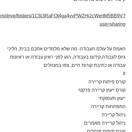
e.com/drive/folders/1C8i3RaFOt4ga4yvPWZHi2cWerIM5BB9V?
usp=sharing
האמת על עולם העבודה- מה שלא מלמדים אתכם בבית, הליכי
גיוס לעבודה,קידום בעבודה, רגע לפני ראיון עבודה או ראיונות
עבודה או כתיבת קורות חיים, צפו במנהלים
#
קורס פיתוח קריירה
קורס ייעוץ קריירה פרקטי
ייעוץ תעסוקתי
התפתחות קריירה
ניהול קריירה
ניהול קריירה מאמרים
קורס פיתוח מנהלים