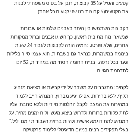
קטעים והטיל על 35 קבוצות, רובן על בסיס משפחתי לבנות
את הקטעים(5 קבוצות בנו שני קטעים כל אחת).
הקבוצות השתמשו בין היתר באבנים שלמות או שבורות
שנשארו מחומת בית ראשון. כך השיגו אבנים וברזל ממקורות
אחרים, שלא פורטו. נחמיה הורה לקבוצות לעבוד 24 שעות
ביממה במשמרות, כנראה גם בשבתות. הוא עצמו סייר בלילות
וגער בכל נרפה.. בניית החומה הסתיימה במהירות, 52 יום
לתדהמת הגויים.
לקחים: מתגברים על משבר על ידי קביעת או מציאת מנהיג
תקיף, ללא בחירות, אפילו יגיע מבחוץ. המנהיג חייב ללמוד
במהירות את המצב ולקבל החלטות מיידיות וללא סחבת. עליו
לתת פקודות ברורות ולדרוש ביצוע מעשי ולוח זמנים מהיר. על
המנהיג לתת דוגמא אישית ולהיות בחזית העבודות יומם וליל."
בעלי תפקידים רבים במיזם הדיגיטלי ללימוד פרקטיקה