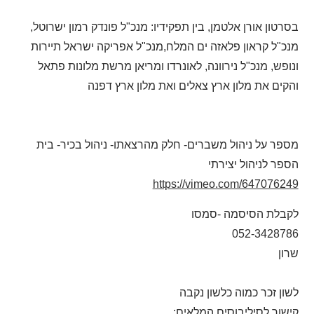
בסרטון אורן אלטמן, בין תפקידיו: מנכ"ל פונדק רמון ישרוטל,
מנכ"ל קראון פלאזה ים המלח,מנכ"ל אפריקה ישראל תיירות
ונופש, מנכ"ל נירוונה, לאונרדו ומריאן מרשת מלונות פתאל
והקים את מלון ארץ צאלים ואת מלון ארץ דפנה
מספר על ניהול משברים- חלק מהרצאתו- ניהול בכיר- בית
הספר לניהול יצירתי
https://vimeo.com/647076249
לקבלת הסיסמה -סמסו
052-3428786
שרון
לשון זכר כמוה כלשון נקבה
קישור לסיליבוסים המלאים: