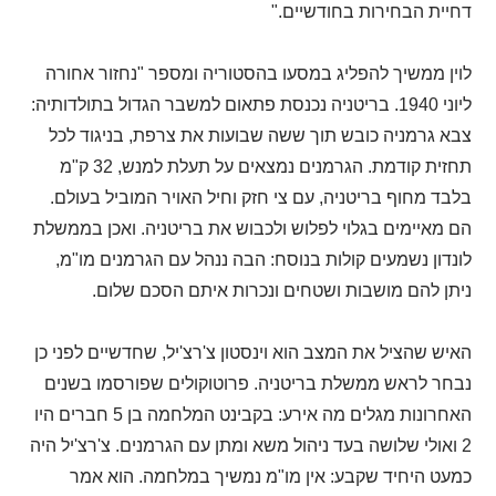
דחיית הבחירות בחודשיים."
לוין ממשיך להפליג במסעו בהסטוריה ומספר "נחזור אחורה
ליוני 1940. בריטניה נכנסת פתאום למשבר הגדול בתולדותיה:
צבא גרמניה כובש תוך ששה שבועות את צרפת, בניגוד לכל
תחזית קודמת. הגרמנים נמצאים על תעלת למנש, 32 ק"מ
בלבד מחוף בריטניה, עם צי חזק וחיל האויר המוביל בעולם.
הם מאיימים בגלוי לפלוש ולכבוש את בריטניה. ואכן בממשלת
לונדון נשמעים קולות בנוסח: הבה ננהל עם הגרמנים מו"מ,
ניתן להם מושבות ושטחים ונכרות איתם הסכם שלום.
האיש שהציל את המצב הוא וינסטון צ'רצ'יל, שחדשיים לפני כן
נבחר לראש ממשלת בריטניה. פרוטוקולים שפורסמו בשנים
האחרונות מגלים מה אירע: בקבינט המלחמה בן 5 חברים היו
2 ואולי שלושה בעד ניהול משא ומתן עם הגרמנים. צ'רצ'יל היה
כמעט היחיד שקבע: אין מו"מ נמשיך במלחמה. הוא אמר