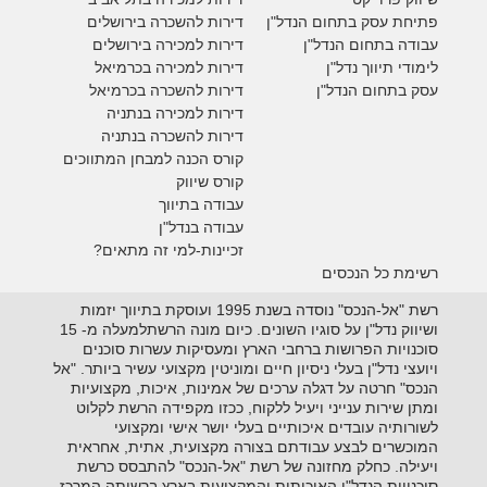
פתיחת עסק בתחום הנדל"ן
דירות להשכרה בירושלים
עבודה בתחום הנדל"ן
דירות למכירה בירושלים
לימודי תיווך נדל"ן
דירות למכירה
בכרמיאל
עסק בתחום הנדל"ן
דירות להשכרה
בכרמיאל
דירות למכירה בנתניה
דירות להשכרה בנתניה
קורס הכנה למבחן המתווכים
קורס שיווק
עבודה בתיווך
עבודה בנדל"ן
זכיינות-למי זה מתאים?
רשימת כל הנכסים
רשת "אל-הנכס" נוסדה בשנת 1995 ועוסקת בתיווך יזמות
ושיווק נדל"ן על סוגיו השונים. כיום מונה הרשתלמעלה מ- 15
סוכנויות הפרושות ברחבי הארץ ומעסיקות עשרות סוכנים
ויועצי נדל"ן בעלי ניסיון חיים ומוניטין מקצועי עשיר ביותר. "אל
הנכס" חרטה על דגלה ערכים של אמינות, איכות, מקצועיות
ומתן שירות ענייני ויעיל ללקוח, ככזו מקפידה הרשת לקלוט
לשורותיה עובדים איכותיים בעלי יושר אישי ומקצועי
המוכשרים לבצע עבודתם בצורה מקצועית, אתית, אחראית
ויעילה. כחלק מחזונה של רשת "אל-הנכס" להתבסס כרשת
סוכנויות הנדל"ן האיכותית והמקצועית בארץ ברשותה המרכז