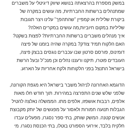
במשק מספרת בהרצאתה בנושא שיווק דיגיטלי על משברים
שמתנהלים ברשתות החברתיות, מה עושים במקרה של
ביקורת שלילית או קמפיין "שהתהפך" עלינו ויצר תגובות
שליליות במקום חיוביות,מה עושים במקרים האלה?
איך מנהלים משברים ברשתות החברתיות? לפצות בשקט?
האם הלקוח תמיד צודק? במקרה שהיה בזמנו של פיצה
דומינוס, פורסם סרטון שבו עכברים נוגסים בבצק פיצה,
העובדים פוטרו, תיקנו ורעננו נהלים וכן מנכ"ל ובעל הרשת
בישראל התנצל בפני הלקוחות ולקח אחריות על הארוע.
הדוגמא האחרונה לניהול משבר בישראל היא מגפת הקורונה,
שלפני שלש שנים התפרצה במהירות. תוך חודש חלו מאות
אלפים, רבבות אושפזו, אלפים מתו. הממשלה נאלצה להטיל
הגבלות תנועה חמורות ולאסור על מפגשים של יותק מקבוצת
אנשים קטנה. המשק שותק, בתי ספר נסגרו, מפעלים עבדו
חלקית בלבד, אירועי הספורט בוטלו, בתי הכנסת נסגרו. מי