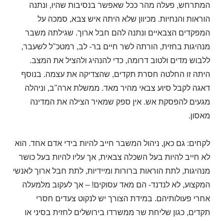
המתרחש, פעלה מהר ככל שאפשר בנסיבות שהיו, ונתנה
הוראות והנחיות. מכיוון שלא היתה איש צבא, סמכה על
המפקדים הצבאיים ונתנה להם חבל ארוך. שגילתה משבר
מנהיגות בחזית, הורתה לשר חיים בר- לב, רמטכ"ל לשעבר,
ללבוש מדים ולטוב דרומה, כדי להנהיג ולהציל את המצב.
היתה זו החלטה חסרת תקדים, שהצדיקה את עצמה. בנוסף
דאגה לקבל סיוע צבאי מהיר מאד. ממשלת ארה"ב, וניהלה
מגעים להפסקת אש. אין ספק שמאיר הצילה את המדינה
מאסון.
לקחים: גם כאן, ניהול המשבר חייב להיות בידי אדם אחד. הוא
לא חייב להיות בעל השכלה צבאית, אך עליו להיות בעל כושר
מנהיגות, לתת הוראות ברורות ומיידיות, לתת חבל ארוך לאנשי
המקצוע, לא לנדנד- הם מאד עסוקים! – אך לעקוב מלמעלה
אחרי פעולותיהם. במידת הצורך יש לנקוט צעדים חסרי
תקדים, כגון שליחת שר ממשרדו בירושלים לחזית בסיני או