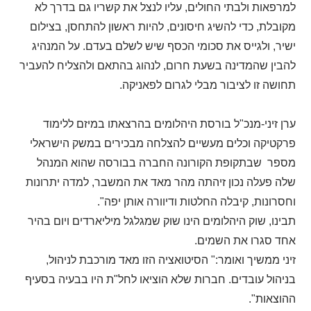
למרפאות ולבתי החולים, עליו לנצל את קשריו גם בדרך לא
מקובלת, כדי להשיג חיסונים, להיות ראשון להתחסן, בצילום
ישיר, ולגייס את סכומי הכסף שיש לשלם בעדם. על המנהיג
להבין שהמדינה בשעת חרום, לנהוג בהתאם ולהצליח להעביר
תחושה זו לציבור מבלי לגרום לפאניקה.
ערן זיני-מנכ"ל בורסת היהלומים בהרצאתו במיזם ללימוד
פרקטיקה וכלים מעשיים להצלחה מבכירים במשק הישראלי
מספר שבתקופת הקורונה החברה בבורסה שהוא המנהל
שלה פעלה נכון זיהתה מהר מאד את המשבר, למדה יתרונות
וחסרונות, קיבלה החלטות ודיוורה אותן יפה".
תבינו, שוק היהלומים הינו שוק שמגלגל מיליארדים ויום בהיר
אחד סגרו את השמים.
זיני ממשיך ואומר:" הסיטואציה הזו מאד מורכבת לניהול,
בניהול עובדים. חברות שלא הוציאו לחל"ת היו בבעיה בסעיף
ההוצאות".