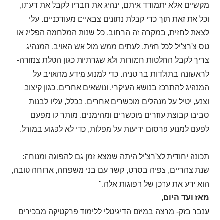
מקשיים אלא יתמודד איתם, ינהיג את חבריו לקבל את דעתו,
וכל את זאת תוך כדי קבלת נתונים צבאיים מעודכניים. עליו
לצאת לחזית, במקרה זה הרחוב. כל שנות המלחמה הפליג או
טס צ'רצ'יל לכל חזית, לעתים ממש מול אש האויב. המנהיג
צריך לקבל החלטות חמורות ולא שגרתיות כגון הטלת צנזורה-
לראשונה בתולדות בריטניה. כדי למנוע מידע מהאויב על
המנהיג להתרכז בנושא העיקרי, ונושאים אחרים, כגון קיצוב
וצנע, יטיל על מנהלים מוכשרים אחרים. בכלל, עליו לבנות
סביבו קבוצת עוזרים מוכשרים ומהימנים. מותר לו מפעם
לפעם למנוע פרסום ידיעות על מפלות, כדי לא לפגוע במורל.
תכונה יחודית לצ'רצ'יל היתה שמצא זמן גם להפוגה ומנוחה:
שנת צהריים, צפיה בסרט, קשר עם בני משפחה, ארוחה טובה,
הוא ידע את ערכן של הפוגות אלה."
מאז ועד היום,
ענבר בזק- מרצה במיזם הדיגיטלי ללימוד פרקטיקה מבכירים