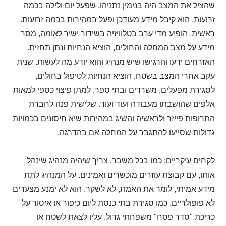
שהציל את המצב היה בנימין נתניהו, שפעל יום ולילה בכמה
זרועות. הוא קיבל מידע מעודכן ופעל במהירות בכמה זרועות.
ראשית, הופיע מדי ערב בטלוויזיה בשידור ישיר לאומה, מסר
מידע על מצב המחלה והחולים, הוציא הנחיות ונתן תחזית.
האזרחים ידעו והרגישו שיש מנהיג והוא יודע מה לעשות. שנית
עקב אחרי המצב בשטח, הוציא הנחיות לטיפול בחולים,
לסגירת מפעלים, משרדים ובתי ספר, למתן פיצוי כספי למאות
אלפים שהושבתו מעבודה ועוד ועוד. שלישית פנה לחברת
התרופות פייזר ולראשיה והשיג במהירות שיא חיסונים בכמויות
גדולות שסייעו להתגבר על המחלה אם בהדרגה.
לקחים עיקריים: כמו בכל משבר, צריך שיהיה מנהיג שינהל
אותו, עם קבוצת עוזרים מוכשרים ואמינים. על המנהיג לתת
מידע אמיתי, לומר את האמת, לא לשקר. הוא לא ימנע מצעדים
לא פופולריים, כמו סגירת בתי כנסת ליום כיפור או איסור על
כריכת "סדר פסח" משפחתי גדול. עליו לצאת לשטח או