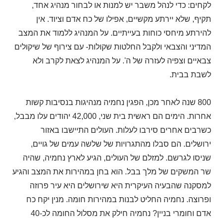
לקחים: כדי לנהל משבר יש למנות או לבחור מנהיג אחד,
תקיף, שלא יירתע מקשיים, אפילו של כח אדם וציוד. אין
להירתע מיחסי כוחות בעייתיים. על המנהיג ללמוד את המצב
המדיני והצבאי ולקבל החלטות שקולות- עם צירוף של שיקולים
צבאיים וצפיה לעזרה של ה'. על המנהיג לצאת לקרב ולא
לשבת בבית.
800 שנה לאחר מכן, הפגין נחמיה מנהיגות בנסיבות קשות
אחרות. הימים הם ראשית בית שני, 42,000 יהודים עלו מבבל,
כשרבים אחרים סירבו לעלות. העולים התיישבו באזור
ירושלים. הם סבלו מהתגרויות של שלשה עמים של גויים,
שניסו לגרשם. למזלם של העולים, הגיע לארץ נחמיה, שהיה
שר המשקים של מלך בבל. הוא בחן במהירות את המצב והגיע
למסקנה שהבעיה העיקרית היא שירושלים היא עיר פרוזה
ופרוצה. נחמיה החליט לבנות במהירות חומה. מנין יקח כח
אדם וחומרי בניין? נחמיה חילק את מסלול החומה לכ-40