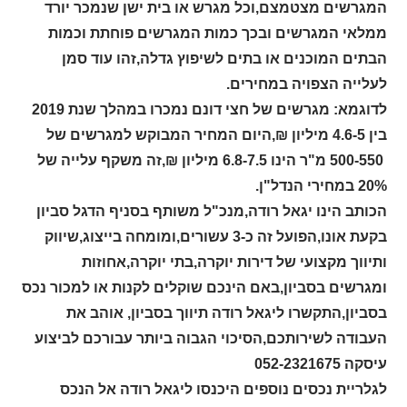
המגרשים מצטמצם,וכל מגרש או בית ישן שנמכר יורד
ממלאי המגרשים ובכך כמות המגרשים פוחתת וכמות
הבתים המוכנים או בתים לשיפוץ גדלה,זהו עוד סמן
לעלייה הצפויה במחירים.
לדוגמא: מגרשים של חצי דונם נמכרו במהלך שנת 2019
בין 4.6-5 מיליון ₪,היום המחיר המבוקש למגרשים של
500-550 מ"ר הינו 6.8-7.5 מיליון ₪,זה משקף עלייה של
20% במחירי הנדל"ן.
הכותב הינו יגאל רודה
,
מנכ"ל משותף בסניף הדגל סביון
בקעת אונו,הפועל זה כ-3 עשורים,ומומחה בייצוג,שיווק
ותיווך מקצועי של דירות יוקרה,בתי יוקרה,אחוזות
ומגרשים בסביון,באם הינכם שוקלים לקנות או למכור נכס
בסביון,התקשרו ליגאל רודה תיווך בסביון, אוהב את
העבודה לשירותכם,הסיכוי הגבוה ביותר עבורכם לביצוע
עיסקה 052-2321675
לגלריית נכסים נוספים היכנסו ליגאל רודה אל הנכס