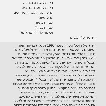
דירות למכירה בנתניה
דירות להשכרה בנתניה
קורס הכנה למבחן המתווכים
קורס שיווק
עבודה בתיווך
עבודה בנדל"ן
זכיינות-למי זה מתאים?
רשימת כל הנכסים
רשת "אל-הנכס" נוסדה בשנת 1995 ועוסקת בתיווך יזמות
ושיווק נדל"ן על סוגיו השונים. כיום מונה הרשתלמעלה מ- 15
סוכנויות הפרושות ברחבי הארץ ומעסיקות עשרות סוכנים
ויועצי נדל"ן בעלי ניסיון חיים ומוניטין מקצועי עשיר ביותר. "אל
הנכס" חרטה על דגלה ערכים של אמינות, איכות, מקצועיות
ומתן שירות ענייני ויעיל ללקוח, ככזו מקפידה הרשת לקלוט
לשורותיה עובדים איכותיים בעלי יושר אישי ומקצועי
המוכשרים לבצע עבודתם בצורה מקצועית, אתית, אחראית
ויעילה. כחלק מחזונה של רשת "אל-הנכס" להתבסס כרשת
סוכנויות הנדל"ן האיכותית והמקצועית בארץ ברשותה המרכז
להכשרה מקצועית המקצועי והמגוון ביותר בענף המכשיר
מאות תלמידים חדשים וסוכנים בשנה, נותן מענה מלא
ותמיכה מקצועית שוטפת לזכייניי הרשת ומשלב קורסים,
סדנאות והעשרות ייחודיות המאפשרות לעובדי הרשת לבצע
את תפקידם בצורה המקצועית, השירותית והחדשנית ביותר