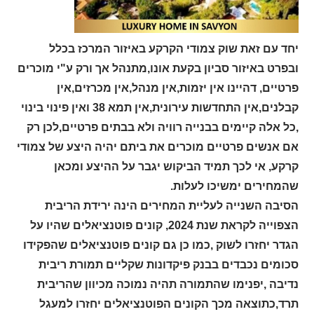
יחד עם זאת שוק צמודי הקרקע באיזור המרכז בכלל
ובפרט באיזור סביון בקעת אונו,מתנהל אך ורק ע"י מוכרים
פרטיים, דהיינו אין יזמות,אין מנהל,אין מכרזים,אין
קבלנים,אין התחדשות עירונית,אין תמא 38 ואין פינוי בינוי
,כל אלה קיימים בבנייה רוויה ולא בבתים פרטיים,לכן רק
אם אנשים פרטיים מוכרים את ביתם יהיה היצע של צמודי
קרקע, אי לכך תמיד הביקוש יגבר על ההיצע ומכאן
שהמחירים ימשיכו לעלות.
הסיבה השנייה לעליית המחירים הינה ירידת הריבית
הצפוייה לקראת שנת 2024, קונים פוטנציאלים שהיו על
הגדר יחזרו לשוק ,כמו כן גם קונים פוטנציאלים שהפקידו
סכומים נכבדים בבנק פיקדונות שקליים תמורת ריבית
נדיבה ,יפנימו שהתמורה תהיה נמוכה מכיוון שהריבית
תרד,כתוצאה מכך הקונים הפוטנציאלים יחזרו למעגל