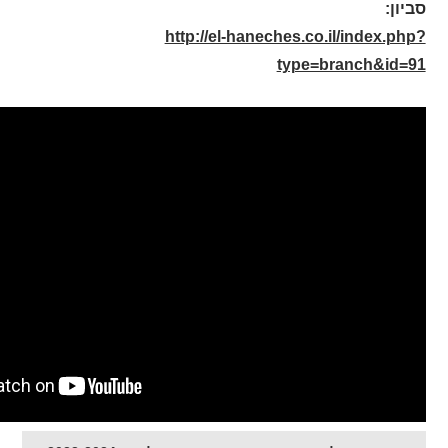
סביון
:
http://el-haneches.co.il/index.php?
type=branch&id=91