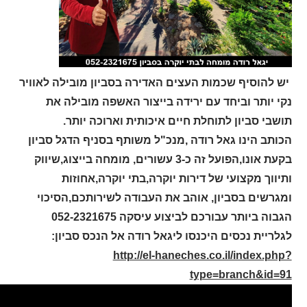
יש להוסיף שכמות העצים האדירה בסביון מובילה לאוויר
נקי יותר וביחד עם ירידה בייצור האשפה מובילה את
תושבי סביון לתוחלת חיים איכותית וארוכה יותר.
הכותב הינו גאל רודה ,מנכ"ל משותף בסניף הדגל סביון
בקעת אונו,הפועל זה כ-3 עשורים, מומחה בייצוג,שיווק
ותיווך מקצועי של דירות יוקרה,בתי יוקרה,אחוזות
ומגרשים בסביון, אוהב את העבודה לשירותכם,הסיכוי
הגבוה ביותר עבורכם לביצוע עיסקה 052-2321675
לגלריית נכסים היכנסו ליגאל רודה אל הנכס סביון:
http://el-haneches.co.il/index.php?
type=branch&id=91