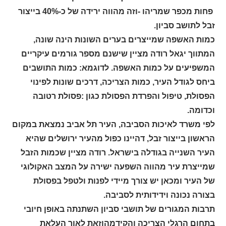
פחות מכפר שמריהו -וזה מהווה ירידה של כ-40% בייצור
זבל לתושב סביון.
כמות האשפה שמייצרים בערים השונות הינה שונה,
המתווך יגאל רודה מציין שישנם מספר גורמים עיקריים
המשפיעים על כמות האשפה. לדוגמא: כמות התושבים
ביחס לגודל העיר, כמות הצריכה, דרכים שונות לפינוי
הפסולת, טיפול והפרדת הפסולת כגון :פסולת רטובה
וכדומה.
לפי משרד לאיכות הסביבה, העיר תל אביב נמצאת במקום
הראשון בייצור זבל, דהיינו כפול מהעיר ירושלים שהיא
העיר השנייה בגודלה בישראל. רודה מציין שכמות הזבל
שמייצרת עיר מהווה השפעה ישירה על המצב האקולוגי
של העיר ומכאן יש צורך מיידי לפנות ולטפל בפסולת
בצורה נכונה וידידותית לסביבה.
תרבות המגורים של תושבי סביון השתנתה באופן חיובי
בתחום הרגלי הצריכה והקידמהוזאת לאור העלאת