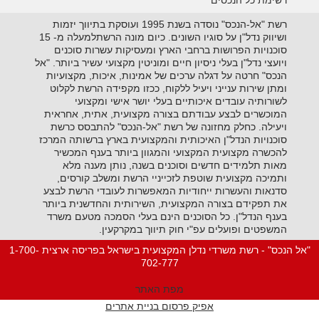
רשימת כל הנכסים
רשת "אל-הנכס" נוסדה בשנת 1995 ועוסקת בתיווך יזמות
ושיווק נדל"ן על סוגיו השונים. כיום מונה הרשתלמעלה מ- 15
סוכנויות הפרושות ברחבי הארץ ומעסיקות עשרות סוכנים
ויועצי נדל"ן בעלי ניסיון חיים ומוניטין מקצועי עשיר ביותר. "אל
הנכס" חרטה על דגלה ערכים של אמינות, איכות, מקצועיות
ומתן שירות ענייני ויעיל ללקוח, ככזו מקפידה הרשת לקלוט
לשורותיה עובדים איכותיים בעלי יושר אישי ומקצועי
המוכשרים לבצע עבודתם בצורה מקצועית, אתית, אחראית
ויעילה. כחלק מחזונה של רשת "אל-הנכס" להתבסס כרשת
סוכנויות הנדל"ן האיכותית והמקצועית בארץ ברשותה המרכז
להכשרה מקצועית המקצועי והמגוון ביותר בענף המכשיר
מאות תלמידים חדשים וסוכנים בשנה, נותן מענה מלא
ותמיכה מקצועית שוטפת לזכייניי הרשת ומשלב קורסים,
סדנאות והעשרות ייחודיות המאפשרות לעובדי הרשת לבצע
את תפקידם בצורה המקצועית, השירותית והחדשנית ביותר
בענף הנדל"ן. כל הסוכנים הינם בעלי הסמכה מטעם משרד
המשפטים ופועלים עפ"י חוק תיווך במקרקעין.
"אל הנכס" - רשת משרדי נדלן המקצועית בישראל בפריסה ארצית 1-700-
702-777
מפת האתר
אפיק פרסום בניית אתרים