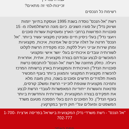
זכיינות-למי זה מתאים?
רשימת כל הנכסים
רשת "אל-הנכס" נוסדה בשנת 1995 ועוסקת בתיווך יזמות
ושיווק נדל"ן על סוגיו השונים. כיום מונה הרשתלמעלה מ- 15
סוכנויות הפרושות ברחבי הארץ ומעסיקות עשרות סוכנים
ויועצי נדל"ן בעלי ניסיון חיים ומוניטין מקצועי עשיר ביותר. "אל
הנכס" חרטה על דגלה ערכים של אמינות, איכות, מקצועיות
ומתן שירות ענייני ויעיל ללקוח, ככזו מקפידה הרשת לקלוט
לשורותיה עובדים איכותיים בעלי יושר אישי ומקצועי
המוכשרים לבצע עבודתם בצורה מקצועית, אתית, אחראית
ויעילה. כחלק מחזונה של רשת "אל-הנכס" להתבסס כרשת
סוכנויות הנדל"ן האיכותית והמקצועית בארץ ברשותה המרכז
להכשרה מקצועית המקצועי והמגוון ביותר בענף המכשיר
מאות תלמידים חדשים וסוכנים בשנה, נותן מענה מלא
ותמיכה מקצועית שוטפת לזכייניי הרשת ומשלב קורסים,
סדנאות והעשרות ייחודיות המאפשרות לעובדי הרשת לבצע
את תפקידם בצורה המקצועית, השירותית והחדשנית ביותר
בענף הנדל"ן. כל הסוכנים הינם בעלי הסמכה מטעם משרד
המשפטים ופועלים עפ"י חוק תיווך במקרקעין.
"אל הנכס" - רשת משרדי נדלן המקצועית בישראל בפריסה ארצית 1-700-
702-777
מפת האתר