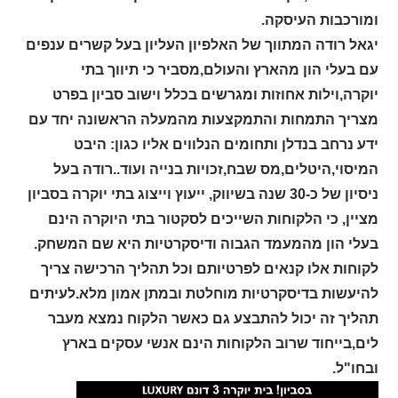
ומורכבות העיסקה.
יגאל רודה המתווך של האלפיון העליון בעל קשרים ענפים
עם בעלי הון מהארץ והעולם,מסביר כי תיווך בתי
יוקרה,וילות אחוזות ומגרשים בכלל וישוב סביון בפרט
מצריך התמחות והתמקצעות מהמעלה הראשונה יחד עם
ידע נרחב בנדלן ותחומים הנלווים אליו כגון: היבט
המיסוי,היטלים,מס שבח,זכויות בנייה ועוד..רודה בעל
ניסיון של כ-30 שנה בשיווק, ייעוץ וייצוג בתי יוקרה בסביון
מציין, כי הלקוחות השייכים לסקטור בתי היוקרה הינם
בעלי הון מהמעמד הגבוה ודיסקרטיות היא שם המשחק.
לקוחות אלו קנאים לפרטיותם וכל תהליך הרכישה צריך
להיעשות בדיסקרטיות מוחלטת ובמתן אמון מלא.לעיתים
תהליך זה יכול להתבצע גם כאשר הלקוח נמצא מעבר
לים,בייחוד שרוב הלקוחות הינם אנשי עסקים בארץ
ובחו"ל.