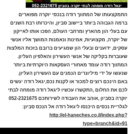
התמקצעותו של המתווך רודה בנכסי יוקרה מפוארים
ברמה הגבוהה ביותר ביישוב סביון, והיכרותו רבת השנים
עם בעלי הון מהארץ ומרחבי העולם, הפכו אותו לאייקון
של יוקרה, מקצועיות, אמינות ונאמנות המושך אליו אנשי
עסקים, ידוענים ובעלי הון שמגיעים ברובם בזכות המלצות
שעוברות בקליקה של אנשי העשירון והאלפיון העליון.
המתווך רודה עומד מאחורי העסקאות היוקרתיות ביותר
שנעשו על ידי מיליונרים הנמנים עם העשירון העליון.
באם הינכם רוצים למכור או לקנות נכס,יגאל רודה יגשים
לכם את החלום ,התקשרו עכשיו ליגאל רודה מומחה לבתי
יוקרה בסביון ,אוהב את העבודה לשירותכם 052-2321675
לגלריית נכסים היכנסו ליגאל רודה אל הנכס סביון:
http://el-haneches.co.il/index.php?
type=branch&id=91