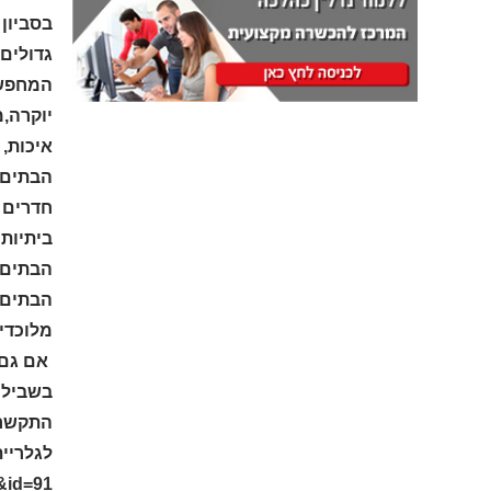
בסביון 
גדולים 
המחפשים
יוקרה,
איכות, 
הבתים 
הבתים 
מלוכדי
אם גם 
בשבילכ
התקשרו 
לגלריית
h&id=91