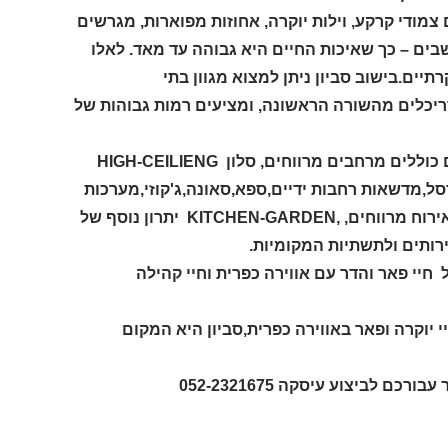
 צמודי קרקע, וילות יוקרה, אחוזות מפוארות, מגרשים
ושבים – כך שאיכות החיים היא גבוהה עד מאד. לאלו
יים.בישוב סביון ניתן למצוא מגוון בתי
ריכלים מהשורה הראשונה, ומציעים רמות גבוהות של
הבתים והאחוזות בסביון מגוונים בגודלם בסגנון האדריכלי והעיצובי, הם כוללים מרחבים מרווחים, סלון HIGH-CEILIENG
 בריכות שחייה XL, מגרשי טניס וכדורסל,מדשאות רחבות ידיים,ספא,סאונה,ג'קוזי,מערכות
ביתיות מתקדמות,HOME-OFFICE חדר כושר,חדר קולנוע ,איזורי חוויה ואירוח מרווחים, ,KITCHEN-GARDEN יתרון נוסף של
רותים ולתשתיות המקומיות.
י פאר והדר עם אווירה כפרית וחיי קהילה
יוקרה ופאר באווירה כפרית,סביון היא המקום
לביצוע עיסקה 052-2321675