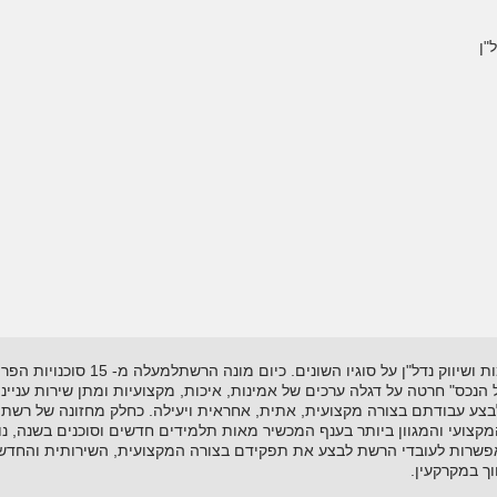
"ן
רשת "אל-הנכס" נוסדה בשנת 1995 ועוסקת
"אל הנכס" חרטה על דגלה ערכים של אמינות, איכות, מקצועיות ומתן שירות עניי
לבצע עבודתם בצורה מקצועית, אתית, אחראית ויעילה. כחלק מחזונה של רשת 
ועי והמגוון ביותר בענף המכשיר מאות תלמידים חדשים וסוכנים בשנה, נות
שרות לעובדי הרשת לבצע את תפקידם בצורה המקצועית, השירותית והחדשנית
ך במקרקעין.