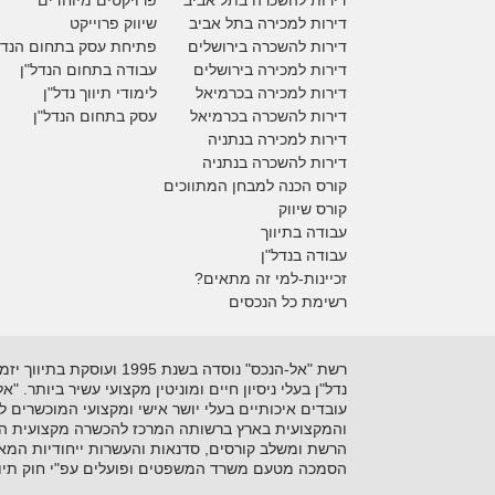
דירות להשכרה בתל אביב
פרויקטים מיוחדים
דירות למכירה בתל אביב
ש
יווק פרוייקט
דירות להשכרה בירושלים
פתיחת עסק בתחום הנדל
דירות למכירה בירושלים
עבודה בתחום הנדל"ן
דירות למכירה
בכרמיאל
לימודי תיווך נדל"ן
דירות להשכרה
בכרמיאל
עסק בתחום הנדל"ן
דירות למכירה בנתניה
דירות להשכרה בנתניה
קורס הכנה למבחן המתווכים
קורס שיווק
עבודה בתיווך
עבודה בנדל"ן
זכיינות-למי זה מתאים?
רשימת כל הנכסים
נדל"ן בעלי ניסיון חיים ומוניטין מקצועי עשיר ביותר. 
עובדים איכותיים בעלי יושר אישי ומקצועי המוכשרים 
והמקצועית בארץ ברשותה המרכז להכשרה מקצועית המקצ
הרשת ומשלב קורסים, סדנאות והעשרות ייחודיות המאפ
הסמכה מטעם משרד המשפטים ופועלים עפ"י חוק תיוו