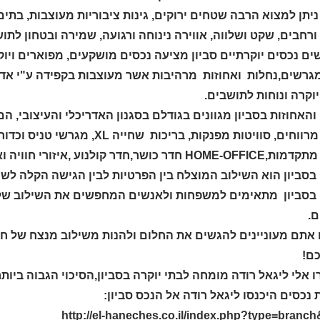
ניתן למצוא הרבה שטחים ירוקים, גינות ציבוריות מעוצבות, בתים
ורחבים, שקט ושלווה, אווירה נינוחה ורגועה, שמירה ובטחון לת
 נכסים יוקרתיים סביון מציעה נכסים מושקעים, מפוארים ויוקרת
מגרשים,נחלות ואחוזות מרהיבות אשר מעוצבות בקפידה ע"י אד
יוקרה ונוחות לתושבים.
חדרים מרווחים, סוויטות מפנקות,
בסביון הוא השילוב המוצלח בין הפרטיות לבין הגישה הקלה לשי
בסביון מתאימים למשפחות ולאנשים המחפשים את השילוב של חי
ם.
אתם מעוניינים להגשים את החלום ולהנות משילוב מנצח של חיי 
ם!
אלי ליגאל רודה מומחה לבתי יוקרה בסביון,הסיכוי הגבוה ביותר עבורכם 
 נכסים היכנסו ליגאל רודה אל הנכס סביון:
http://el-haneches.co.il/index.php?type=branc