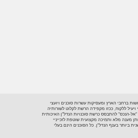
 בתיווך יזמות ושיווק נדל"ן על סוגיו השונים. כיום מונה הרשתלמעלה מ- 15 סוכנויות הפרושות ברחבי הארץ ומעסיקות עשרות סוכנים ויועצי
ני ויעיל ללקוח, ככזו מקפידה הרשת לקלוט לשורותיה
"אל-הנכס" להתבסס כרשת סוכנויות הנדל"ן האיכותית
ן מענה מלא ותמיכה מקצועית שוטפת לזכייניי
 ביותר בענף הנדל"ן. כל הסוכנים הינם בעלי