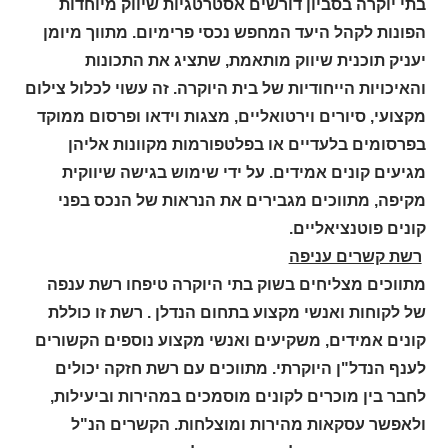
בתי יוקרה בסביון דורשים אסטרטגיות שיווק מיוחדות
הפונות לקהל היעד המחפש נכסי פרימיום. מתווך מיומן
יעניק תוכנית שיווק מותאמת, שתציג את התכונות
והאיכויות הייחודיות של בית היוקרה. זה עשוי לכלול צילום
מקצועי, סיורים וירטואליים, מצגות וידאו ופרסום ממוקד
בפרסומים בלעדיים או בפלטפורמות מקוונות אליהן
מגיעים קונים אמידים. על ידי שימוש בגישה שיווקית
מקיפה, מתווכים מגבירים את הנראות של הנכס בפני
קונים פוטנציאליים.
רשת קשרים עניפה
מתווכים מצליחים בשוק בתי היוקרה טיפחו רשת ענפה
של לקוחות ואנשי מקצוע בתחום הנדלן . רשת זו כוללת
קונים אמידים, משקיעים ואנשי מקצוע נוספים הקשורים
לענף הנדל"ן היוקרתי. מתווכים עם רשת חזקה יכולים
לחבר בין מוכרים לקונים מוסמכים במהירות וביעילות,
ולאפשר עסקאות מהירות ומוצלחות. הקשרים הנ"ל