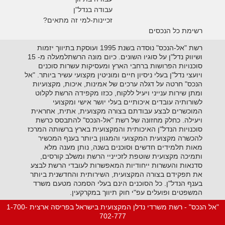
עבודה בנדל"ן
זכיינות-למי זה מתאים?
רשימת כל הנכסים
רשת "אל-הנכס" נוסדה בשנת 1995 ועוסקת בתיווך יזמות
ושיווק נדל"ן על סוגיו השונים. כיום מונה הרשתלמעלה מ- 15
סוכנויות הפרושות ברחבי הארץ ומעסיקות עשרות סוכנים
ויועצי נדל"ן בעלי ניסיון חיים ומוניטין מקצועי עשיר ביותר. "אל
הנכס" חרטה על דגלה ערכים של אמינות, איכות, מקצועיות
ומתן שירות ענייני ויעיל ללקוח, ככזו מקפידה הרשת לקלוט
לשורותיה עובדים איכותיים בעלי יושר אישי ומקצועי
המוכשרים לבצע עבודתם בצורה מקצועית, אתית, אחראית
ויעילה. כחלק מחזונה של רשת "אל-הנכס" להתבסס כרשת
סוכנויות הנדל"ן האיכותית והמקצועית בארץ ברשותה המרכז
להכשרה מקצועית המקצועי והמגוון ביותר בענף המכשיר
מאות תלמידים חדשים וסוכנים בשנה, נותן מענה מלא
ותמיכה מקצועית שוטפת לזכייניי הרשת ומשלב קורסים,
סדנאות והעשרות ייחודיות המאפשרות לעובדי הרשת לבצע
את תפקידם בצורה המקצועית, השירותית והחדשנית ביותר
בענף הנדל"ן. כל הסוכנים הינם בעלי הסמכה מטעם משרד
המשפטים ופועלים עפ"י חוק תיווך במקרקעין.
"אל הנכס" - רשת משרדי נדלן המקצועית בישראל בפריסה ארצית 1-700-
702-777