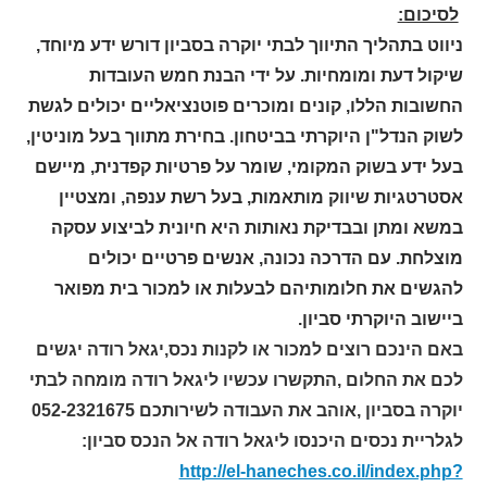
לסיכום:
ניווט בתהליך התיווך לבתי יוקרה בסביון דורש ידע מיוחד,
שיקול דעת ומומחיות. על ידי הבנת חמש העובדות
החשובות הללו, קונים ומוכרים פוטנציאליים יכולים לגשת
לשוק הנדל"ן היוקרתי בביטחון. בחירת מתווך בעל מוניטין,
בעל ידע בשוק המקומי, שומר על פרטיות קפדנית, מיישם
אסטרטגיות שיווק מותאמות, בעל רשת ענפה, ומצטיין
במשא ומתן ובבדיקת נאותות היא חיונית לביצוע עסקה
מוצלחת. עם הדרכה נכונה, אנשים פרטיים יכולים
להגשים את חלומותיהם לבעלות או למכור בית מפואר
ביישוב היוקרתי סביון.
באם הינכם רוצים למכור או לקנות נכס,יגאל רודה יגשים
לכם את החלום ,התקשרו עכשיו ליגאל רודה מומחה לבתי
יוקרה בסביון ,אוהב את העבודה לשירותכם 052-2321675
לגלריית נכסים היכנסו ליגאל רודה אל הנכס סביון:
http://el-haneches.co.il/index.php?