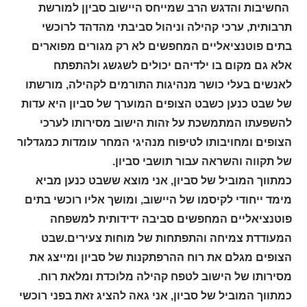
החשיבות והדגש הרב שמייחס היישוב סביןן למורשת
תרבותית, ערכי קהילה וניהול סביבתי מהדהד לרוכשי
בתים פוטנציאליים המחפשים לא רק מגורים מפוארים
אלא גם מקום בו ילדיהם יכולים לשגשג ולהתפתח
לאנשים בעלי כושר מנהיגות התורמים לקהילה, מורשתו
של שבט כנען כשבט הצופים המוערך של סביון היא עדות
להשפעתו המתמשכת על זהות הישוב מסירותו לערכי
הצופים ומחויבותו לטיפוח מנהיגי המחר עומדות כמגדלור
של תקווה והשראה עבור תושבי סביון.
כמתווך המוביל של סביון, אני מוצא ששבט כנען מביא
מימד ייחודי לקיסמו של היישוב, ומושך אליו רוכשי בתים
פוטנציאליים המחפשים סביבה ידידותית למשפחה
המעודדת צמיחה והתפתחות של מוחות צעירים.שבט
הצופים מגלם את רוח ההרפתקנות של סביון ומייצג את
מסירותו של הישוב לטפח קהילה מלוכדת ומלאת רוח.
כמתווך המוביל של סביון, אני גאה להציג זאת בפני רוכשי