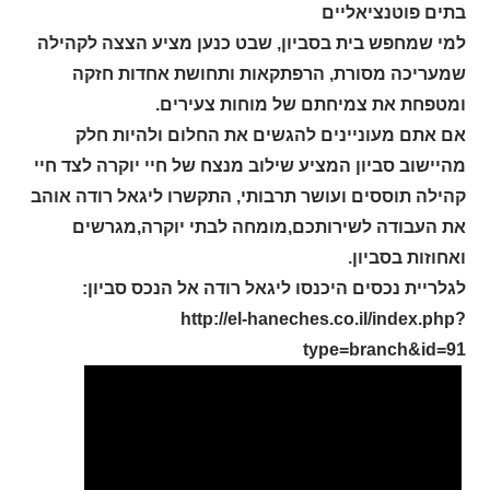
בתים פוטנציאליים
למי שמחפש בית בסביון, שבט כנען מציע הצצה לקהילה
שמעריכה מסורת, הרפתקאות ותחושת אחדות חזקה
ומטפחת את צמיחתם של מוחות צעירים.
אם אתם מעוניינים להגשים את החלום ולהיות חלק
מהיישוב סביון המציע שילוב מנצח של חיי יוקרה לצד חיי
קהילה תוססים ועושר תרבותי, התקשרו ליגאל רודה אוהב
את העבודה לשירותכם,מומחה לבתי יוקרה,מגרשים
ואחוזות בסביון.
לגלריית נכסים היכנסו ליגאל רודה אל הנכס סביון:
http://el-haneches.co.il/index.php?
type=branch&id=91