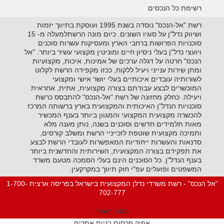
רשימת כל הנכסים
רשת "אל-הנכס" נוסדה בשנת 1995 ועוסקת בתיווך יזמות
ושיווק נדל"ן על סוגיו השונים. כיום מונה הרשתלמעלה מ- 15
סוכנויות הפרושות ברחבי הארץ ומעסיקות עשרות סוכנים
ויועצי נדל"ן בעלי ניסיון חיים ומוניטין מקצועי עשיר ביותר. "אל
הנכס" חרטה על דגלה ערכים של אמינות, איכות, מקצועיות
ומתן שירות ענייני ויעיל ללקוח, ככזו מקפידה הרשת לקלוט
לשורותיה עובדים איכותיים בעלי יושר אישי ומקצועי
המוכשרים לבצע עבודתם בצורה מקצועית, אתית, אחראית
ויעילה. כחלק מחזונה של רשת "אל-הנכס" להתבסס כרשת
סוכנויות הנדל"ן האיכותית והמקצועית בארץ ברשותה המרכז
להכשרה מקצועית המקצועי והמגוון ביותר בענף המכשיר
מאות תלמידים חדשים וסוכנים בשנה, נותן מענה מלא
ותמיכה מקצועית שוטפת לזכייניי הרשת ומשלב קורסים,
סדנאות והעשרות ייחודיות המאפשרות לעובדי הרשת לבצע
את תפקידם בצורה המקצועית, השירותית והחדשנית ביותר
בענף הנדל"ן. כל הסוכנים הינם בעלי הסמכה מטעם משרד
המשפטים ופועלים עפ"י חוק תיווך במקרקעין.
"אל הנכס" - רשת משרדי נדלן המקצועית בישראל בפריסה ארצית 1-700-
702-777
מפת האתר
אפיק פרסום בניית אתרים