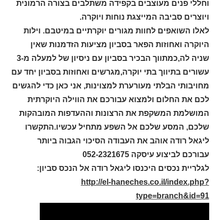
וחללי פנים מעוצבים בקפידה משתלבים בצורה הרמונית
ויוצרים סביבה המייצגת נוחות ויוקרה.
לאלו השואפים לחוות מגורים יוקרתיים במיטבם. וילות
היוקרה ואחוזות הפאר בסביון מציעות הזדמנות שאין
שניה לה,כמתווך הבכיר בסביון עם ניסיון של למעלה מ-3
עשורים בתיווך בתי יוקרה,מגרשים ואחוזות בסביון יחד עם
מחויבותי הבלתי מעורערת למצוינות, אני כאן כדי להגשים
לכם את החלום ולמצוא עבורכם את הווילה היוקרתית
המושלמת המשקפת את הרצונות וההעדפות המובהקות
שלכם, המסע שלכם אל השפע מתחיל עכשיו.התקשרו
ליגאל רודה אוהב את העבודה הסיכוי הגבוה ביותר
עבורכם לביצוע עיסקה 052-2321675
לגלריית נכסים היכנסו ליגאל רודה אל הנכס סביון:
http://el-haneches.co.il/index.php?
type=branch&id=91