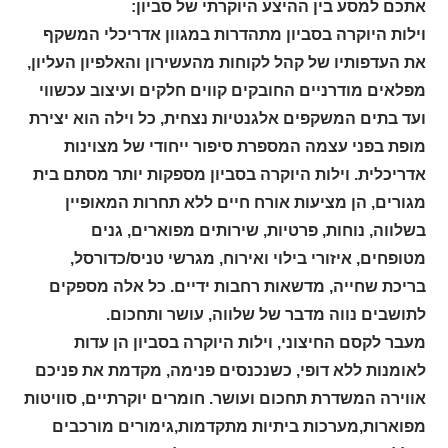
אתכם למסע בין ההיצע היוקרתי של סביון:
וילות היוקרה בסביון מתהדרות במגוון אדריכלי המשקף
את העדפותיו של קהל לקוחות מהעשירון והאלפיון העליון,
מפלאים מודרניים החובקים קווים חלקים ועיצוב עכשווי
ועד בתים המשקפים אלגנטיות נצחית, כל וילה הוא יצירת
מופת בפני עצמה המספרת סיפור ייחודי של מצוינות
אדריכלית. וילות היוקרה בסביון מספקות יותר מסתם בית
מגורים, הן מציעות אורח חיים ללא תחרות המאופיין
בשלווה, נוחות, פרטיות, שירותים מפוארים, גנים
מטופחים, איזורי בילוי ואירוח, מגרשי טניס/כדורסל,
בריכת שחייה, מדשאות רחבות ידיים. כל אלה מספקים
לתושבים נווה מדבר של שלווה, עושר ותחכום.
מעבר לקסם החיצוני, וילות היוקרה בסביון הן עדות
לאומנות ללא דופי, כשנכנסים פנימה, מקדמת את פניכם
אווירה המשדרת תחכום ועושר. חומרים יוקרתיים, סוויטות
מפוארות,מערכות ביתיות מתקדמות,גימורים מורכבים